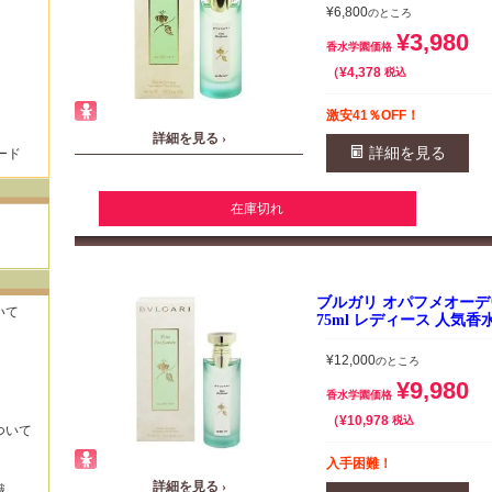
¥
6,800
のところ
¥
3,980
香水学園価格
¥
4,378
税込
激安41％OFF！
詳細を見る ›
詳細を見る
ード
在庫切れ
ブルガリ オパフメオーデヴ
いて
75ml レディース 人気香
¥
12,000
のところ
¥
9,980
香水学園価格
¥
10,978
税込
ついて
入手困難！
詳細を見る ›
識