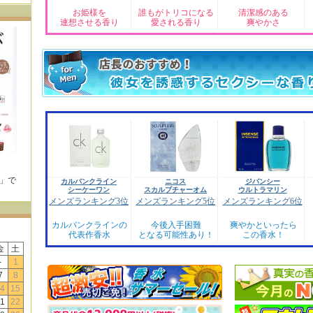
お姫様を
誰もがトリコになる
清潔感のある
連想させる香り
愛される香り
爽やかさ
E」で
カルバンクライン
ニコス
ジバンシー
！
シーケーワン
スカルプチャーオム
ウルトラマリン
メンズランキング3位
メンズランキング5位
メンズランキング6位
カルバンクラインの
今後入手困難
爽やかといったら
代表作香水
となる可能性あり！
この香水！
金
土
-
1
7
8
4
15
1
22