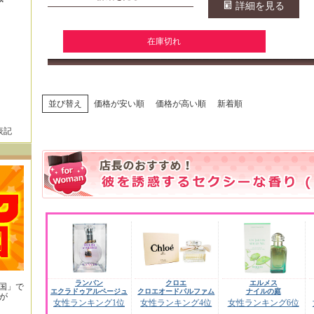
詳細を見る
在庫切れ
並び替え
価格が安い順
価格が高い順
新着順
表記
ランバン
クロエ
エルメス
王国」で
エクラドゥアルページュ
クロエオードパルファム
ナイルの庭
が
女性ランキング1位
女性ランキング4位
女性ランキング6位
！