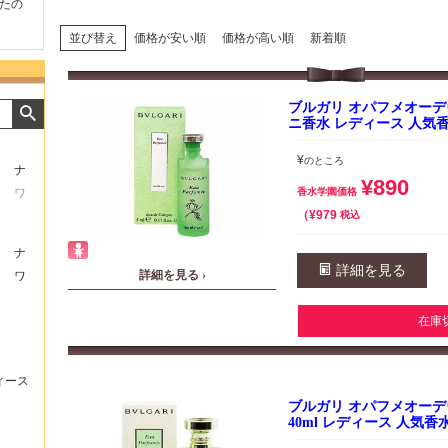
たの
商品が早く届いたのでよか
好きな香水を、いろいろ少
気持ち
ったです。また利用させて
量試せるところが魅力でし
した。
もらいます！
た。
いたし
並び替え
価格が安い順
価格が高い順
新着順
ブルガリ オパフメオーデヴェ
ニ香水 レディース 人気香
¥
のところ
ナ
¥
890
ワ
香水学園価格
¥
979
税込
ナ
詳細を見る
詳細を見る ›
ワ
在庫
ィース
ブルガリ オパフメオーデヴ
40ml レディース 人気香