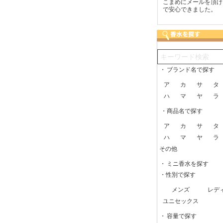
つも迅速な発送をしてい
梱包に気持ちが感じられま
こまめにメールを頂け
だけるので、助かってい
した！また利用させてもら
で安心できました。
す。
いますー。
・
ブランド名で探す
ア
カ
サ
タ
ハ
マ
ヤ
ラ
・商品名で探す
ア
カ
サ
タ
ハ
マ
ヤ
ラ
その他
・
ミニ香水を探す
・性別で探す
メンズ
レデ
ユニセックス
・
容量で探す