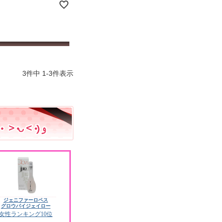
3
件中
1
-
3
件表示
ジェニファーロペス
グロウバイジェイロー
女性ランキング10位