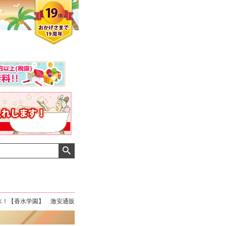
水！【香水学園】 激安通販
クロエさん
メンズさん
ゆっちー さん