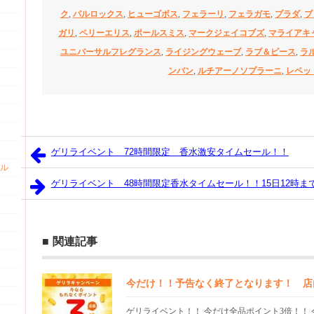
ク
,
パルロックス
,
ヒューゴボス
,
フェラーリ
,
フェラガモ
,
プラダ
,
ブ
ガリ
,
ペリーエリス
,
ポールスミス
,
マークジェイコブズ
,
マライアキ
ユニバーサルフレグランス
,
ライジングウェーブ
,
ラブ＆ピース
,
ラ
ンバン
,
ルチアーノソプラーニ
,
レペッ
ゲリライベント 72時間限定 香水激安タイムセール！！
ル
ゲリライベント 48時間限定香水タイムセール！！15日12時ま
関連記事
今だけ！！予告なく終了となります！ 店
ゲリライベント！！ 今だけ全品ポイント3倍！！ 