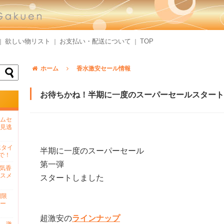
欲しい物リスト
お支払い・配送について
TOP
｜
｜
｜
ホーム
香水激安セール情報
お待ちかね！半期に一度のスーパーセールスタート
ムセ
見逃
水タイ
半期に一度のスーパーセール
で！
第一弾
人気香
スメ
スタートしました
間限
ー
超激安の
ラインナップ