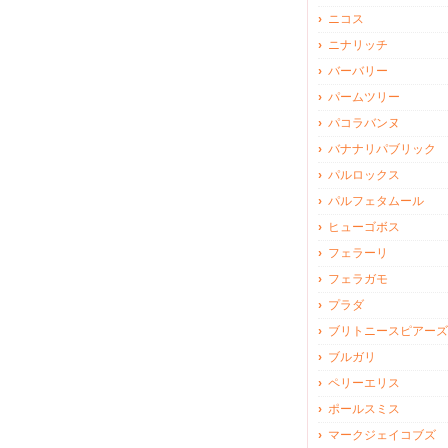
ニコス
ニナリッチ
バーバリー
パームツリー
パコラバンヌ
バナナリパブリック
パルロックス
パルフェタムール
ヒューゴボス
フェラーリ
フェラガモ
プラダ
ブリトニースピアーズ
ブルガリ
ペリーエリス
ポールスミス
マークジェイコブズ