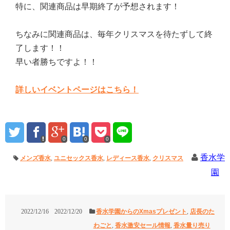
特に、関連商品は早期終了が予想されます！
ちなみに関連商品は、毎年クリスマスを待たずして終
了します！！
早い者勝ちですよ！！
詳しいイベントページはこちら！
0
0
0
香水学
メンズ香水
,
ユニセックス香水
,
レディース香水
,
クリスマス
園
2022/12/16
2022/12/20
香水学園からのXmasプレゼント
,
店長のた
わごと
,
香水激安セール情報
,
香水量り売り