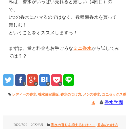
私は、香水がいっぱい売れると嬉しい（4回目）の
で、
1つの香水にハマるのではなく、数種類香水を買って
楽しむ！
ということをオススメしますっ！
まずは、量と料金もお手ごろな
ミニ香水
から試してみ
ては？？
0
0
0
レディース香水
,
香水激安通販
,
香水のつけ方
,
メンズ香水
,
ユニセックス香
香水学園
水
2022/7/22
2022/8/5
香水の香りを抑えるには・・
,
香水のつけ方