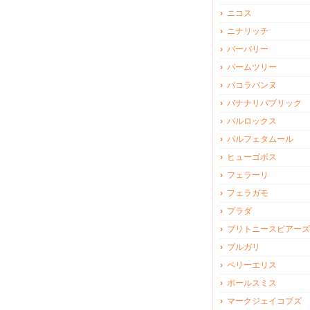
ニコス
ニナリッチ
バーバリー
パームツリー
パコラバンヌ
バナナリパブリック
パルロックス
パルフェタムール
ヒューゴボス
フェラーリ
フェラガモ
プラダ
ブリトニースピアーズ
ブルガリ
ペリーエリス
ポールスミス
マークジェイコブズ