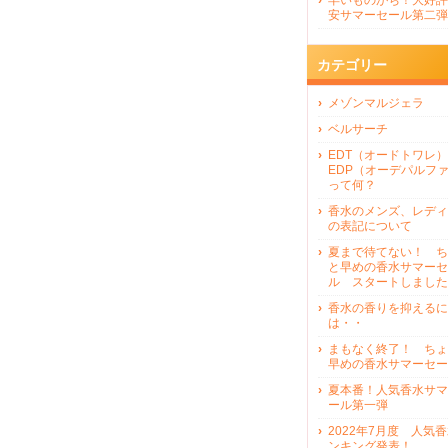
早いものがち！大好評
安サマーセール第二弾
カテゴリー
メゾンマルジェラ
ベルサーチ
EDT（オードトワレ）
EDP（オーデパルフ
って何？
香水のメンズ、レディ
の表記について
夏まで待てない！ ち
と早めの香水サマーセ
ル スタートしました
香水の香りを抑えるに
は・・
まもなく終了！ ちょ
早めの香水サマーセー
夏本番！人気香水サマ
ール第一弾
2022年7月度 人気
ンキング発表！