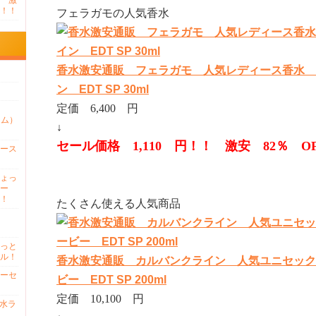
 激
！！
フェラガモの人気香水
香水激安通販 フェラガモ 人気レディース香水 
ン EDT SP 30ml
定価 6,400 円
ァム）
↓
セール価格 1,110 円！！ 激安 82％ O
ース
ょっ
ー
！
たくさん使える人気商品
っと
ル！
香水激安通販 カルバンクライン 人気ユニセック
ーセ
ビー EDT SP 200ml
定価 10,100 円
香水ラ