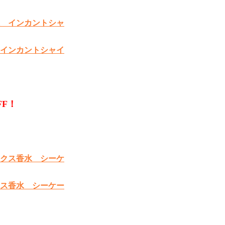
インカントシャイ
FF！
ス香水 シーケー