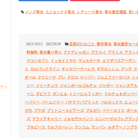
メンズ香水
,
ユニセックス香水
,
レディース香水
,
香水激安通販
,
安い
2021/10/13
2022/9/29
店長のたわごと
,
新作香水
,
香水激安セー
料無料
,
香水量り売り
,
アクアシャボン
,
アナスイ
,
アラミス
,
アラン
マコンセプト
,
イッセイミヤケ
,
ヴェルサーチ
,
エリザベスアーデン
,
ト
,
カルバンクライン
,
キャロリーナヘレラ
,
ギラロッシュ
,
グッチ
,
ク
オール
,
クリニーク
,
グレ
,
クロエ
,
ケンゾー
,
ジェニファーロペス
,
シ
シー
,
ジミーチュウ
,
ジャンポールゴルチェ
,
ジャガー
,
ジャンヌアル
ウッ
ーニ
,
ダビドフ
,
ダンヒル
,
トミーヒルフィガー
,
ドルチェ＆ガッバー
ーバリー
,
パームツリー
,
バナナリパブリック
,
パルロックス
,
ヒュー
ガモ
,
プラダ
,
ブリトニースピアーズ
,
ブルガリ
,
ペリーエリス
,
ポール
ズ
,
マライアキャリー
,
メルセデスベンツ
,
ユニバーサルフレグラン
ブ＆ピース
,
ラルフローレン
,
ランコム
,
ランバン
,
ルチアーノソプラ