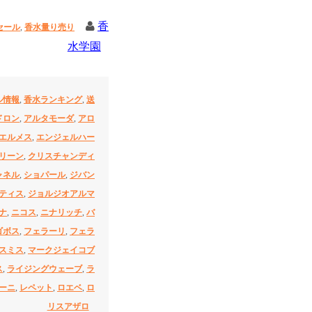
香
セール
,
香水量り売り
水学園
ル情報
,
香水ランキング
,
送
ドロン
,
アルタモーダ
,
アロ
エルメス
,
エンジェルハー
リーン
,
クリスチャンディ
ャネル
,
ショパール
,
ジバン
ティス
,
ジョルジオアルマ
ナ
,
ニコス
,
ニナリッチ
,
バ
ゴボス
,
フェラーリ
,
フェラ
スミス
,
マークジェイコブ
ス
,
ライジングウェーブ
,
ラ
ーニ
,
レペット
,
ロエベ
,
ロ
リスアザロ