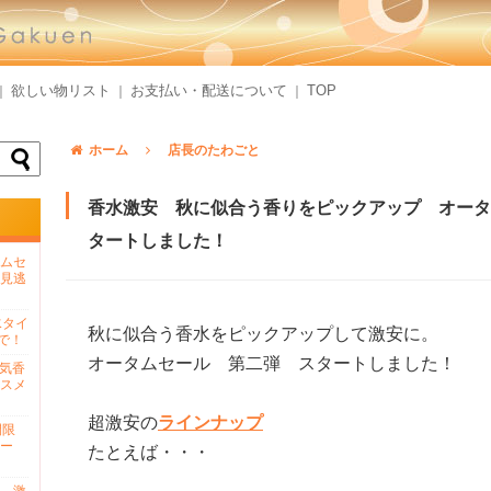
欲しい物リスト
お支払い・配送について
TOP
｜
｜
｜
ホーム
店長のたわごと
香水激安 秋に似合う香りをピックアップ オータ
タートしました！
ムセ
見逃
水タイ
秋に似合う香水をピックアップして激安に。
で！
オータムセール 第二弾 スタートしました！
人気香
スメ
超激安の
ラインナップ
間限
ー
たとえば・・・