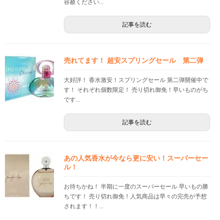
容赦ください...
記事を読む
売れてます！ 超安スプリングセール 第二弾
大好評！ 香水激安！スプリングセール 第二弾開催中で
す！ それぞれ個数限定！ 売り切れ御免！早いものがち
です...
記事を読む
あの人気香水が今なら更に安い！スーパーセー
ル！
お待ちかね！ 半期に一度のスーパーセール 早いもの勝
ちです！ 売り切れ御免！人気商品は早々の完売が予想
されます！！...