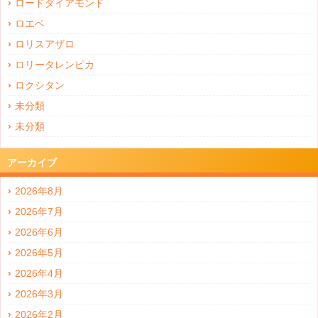
ロードダイアモンド
ロエベ
ロリスアザロ
ロリータレンピカ
ロクシタン
未分類
未分類
アーカイブ
2026年8月
2026年7月
2026年6月
2026年5月
2026年4月
2026年3月
2026年2月