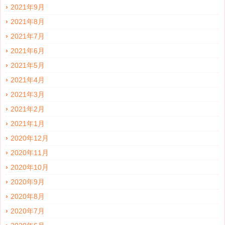
2021年9月
2021年8月
2021年7月
2021年6月
2021年5月
2021年4月
2021年3月
2021年2月
2021年1月
2020年12月
2020年11月
2020年10月
2020年9月
2020年8月
2020年7月