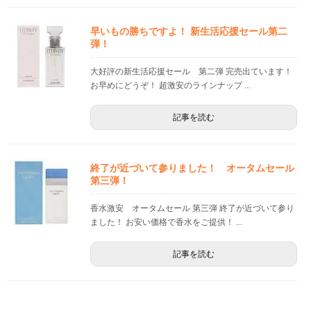
早いもの勝ちですよ！ 新生活応援セール第二
弾！
大好評の新生活応援セール 第二弾 完売出ています！
お早めにどうぞ！ 超激安のラインナップ ...
記事を読む
終了が近づいて参りました！ オータムセール
第三弾！
香水激安 オータムセール 第三弾 終了が近づいて参り
ました！ お安い価格で香水をご提供！ ...
記事を読む