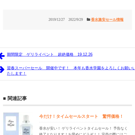
2019/12/27
2022/9/29
香水激安セール情報
期間限定 ゲリライベント 超絶価格 19.12.26
迎春スーパーセール 開催中です！ 本年も香水学園をよろしくお願い
たします！
関連記事
今だけ！タイムセールスタート 驚愕価格！
香水が安い！ ゲリライベントタイムセール！ 予告なく
終了となります！お早めにどうぞ！！ 完売の際にはご