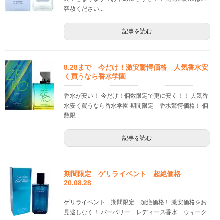
容赦ください...
記事を読む
8.28まで 今だけ！激安驚愕価格 人気香水安
く買うなら香水学園
香水が安い！ 今だけ！個数限定で更に安く！！ 人気香
水安く買うなら香水学園 期間限定 香水驚愕価格！ 個
数限...
記事を読む
期間限定 ゲリライベント 超絶価格
20.08.28
ゲリライベント 期間限定 超絶価格！ 激安価格をお
見逃しなく！ バーバリー レディース香水 ウィーク