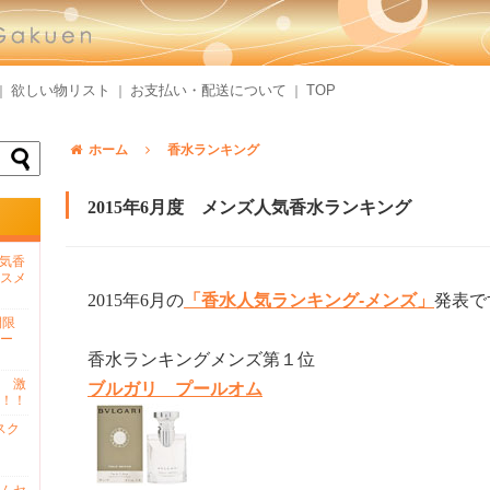
欲しい物リスト
お支払い・配送について
TOP
｜
｜
｜
ホーム
香水ランキング
2015年6月度 メンズ人気香水ランキング
人気香
スメ
2015年6月の
「香水人気ランキング-メンズ」
発表で
間限
ー
香水ランキングメンズ第１位
 激
ブルガリ プールオム
！！
スク