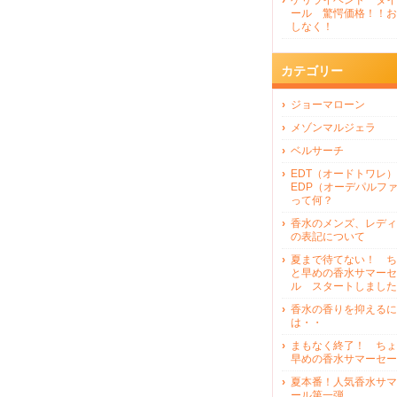
ゲリライベンド タイ
ール 驚愕価格！！お
しなく！
カテゴリー
ジョーマローン
メゾンマルジェラ
ベルサーチ
EDT（オードトワレ）
EDP（オーデパルフ
って何？
香水のメンズ、レディ
の表記について
夏まで待てない！ ち
と早めの香水サマーセ
ル スタートしました
香水の香りを抑えるに
は・・
まもなく終了！ ちょ
早めの香水サマーセー
夏本番！人気香水サマ
ール第一弾