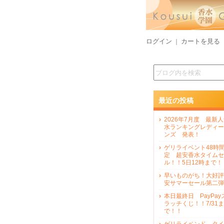
ログイン
カートを見る
｜
最近の投稿
2026年7月度 最新
水ランキングレディー
ンズ 発表！
ゲリライベント48時
定 超安香水タイムセ
ル！！5日12時まで！
早いものがち！大好評
安サマーセール第二弾
本日最終日 PayPay
ラッチくじ！！7/31ま
で！！