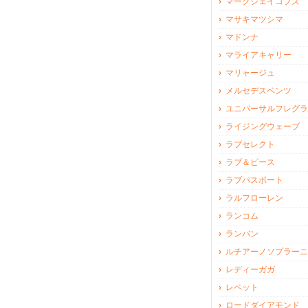
マークジェイコブズ
マサキマツシマ
マドンナ
マライアキャリー
マリャージュ
メルセデスベンツ
ユニバーサルフレグラ
ライジングウェーブ
ラブセレクト
ラブ＆ピース
ラブパスポート
ラルフローレン
ランコム
ランバン
ルチアーノソプラーニ
レディーガガ
レペット
ロードダイアモンド