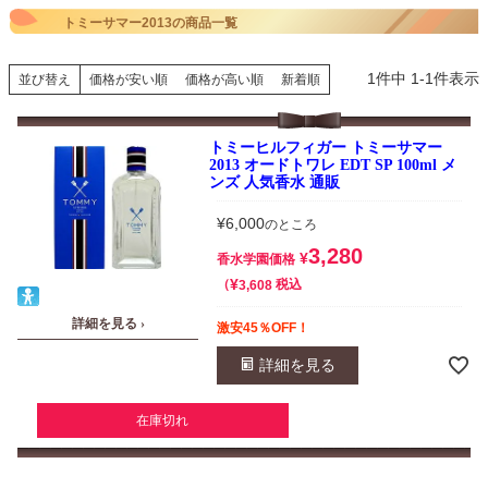
トミーサマー2013の商品一覧
1
件中
1
-
1
件表示
並び替え
価格が安い順
価格が高い順
新着順
トミーヒルフィガー トミーサマー
2013 オードトワレ EDT SP 100ml メ
ンズ 人気香水 通販
¥
6,000
のところ
3,280
¥
香水学園価格
¥
税込
3,608
詳細を見る ›
激安45％OFF！
詳細を見る
在庫切れ