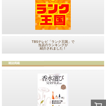
TBSテレビ「ランク王国」で
当店のランキングが
紹介されました！