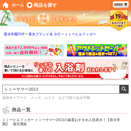
ペー
商品を探す
ホーム
ジト
ップ
へ
香水学園TOP
香水ブランド名 タ行
トミーヒルフィガー
追加キーワード メンズ、ムスク などで絞り込み可能
トミーヒルフィガー トミーサマー2013の厳選おすすめ人気香水！【香水学
園】 激安通販