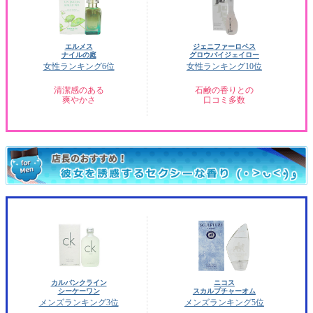
エルメス
ジェニファーロペス
ナイルの庭
グロウバイジェイロー
女性ランキング6位
女性ランキング10位
清潔感のある
石鹸の香りとの
爽やかさ
口コミ多数
カルバンクライン
ニコス
シーケーワン
スカルプチャーオム
メンズランキング3位
メンズランキング5位