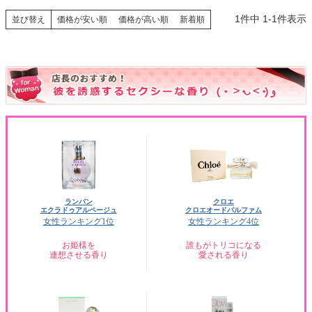
1
件中
1
-
1
件表示
並び替え
価格が安い順
価格が高い順
新着順
ランバン
クロエ
エクラドゥアルページュ
クロエオードパルファム
女性ランキング1位
女性ランキング4位
お姫様を
誰もがトリコになる
連想させる香り
愛される香り