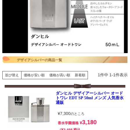
デザイアシルバーの商品一覧
1
件中
1
-
1
件表示
並び替え
価格が安い順
価格が高い順
新着順
ダンヒル デザイアーシルバー オード
トワレ EDT SP 50ml メンズ 人気香水
通販
¥
7,300
のところ
3,180
¥
香水学園価格
¥
税込
3,498