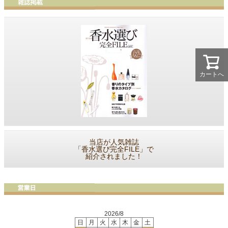
カートへ
当店が人気雑誌
「香水選び完全FILE」で
紹介されました！
2026/8
日
月
火
水
木
金
土