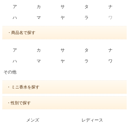
ア
カ
サ
タ
ナ
ワ
ハ
マ
ヤ
ラ
・商品名で探す
ア
カ
サ
タ
ナ
ハ
マ
ヤ
ラ
ワ
その他
・
ミニ香水を探す
・性別で探す
メンズ
レディース