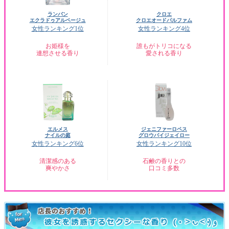
ランバン
クロエ
エクラドゥアルページュ
クロエオードパルファム
女性ランキング1位
女性ランキング4位
お姫様を
誰もがトリコになる
連想させる香り
愛される香り
エルメス
ジェニファーロペス
ナイルの庭
グロウバイジェイロー
女性ランキング6位
女性ランキング10位
清潔感のある
石鹸の香りとの
爽やかさ
口コミ多数