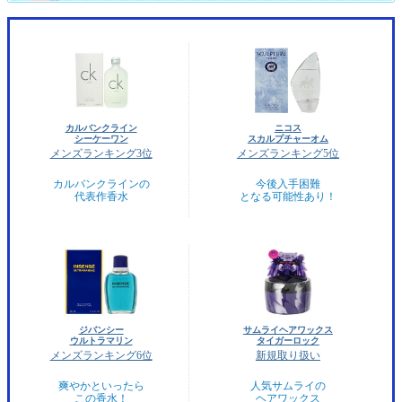
カルバンクライン
ニコス
シーケーワン
スカルプチャーオム
メンズランキング3位
メンズランキング5位
カルバンクラインの
今後入手困難
代表作香水
となる可能性あり！
ジバンシー
サムライヘアワックス
ウルトラマリン
タイガーロック
メンズランキング6位
新規取り扱い
爽やかといったら
人気サムライの
この香水！
ヘアワックス