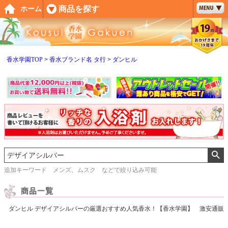
ペー
商品を探す
ホーム
ジト
ップ
へ
香水学園TOP
香水ブランド名 タ行
ダンヒル
追加キーワード メンズ、ムスク などで絞り込み可能
ダンヒル デザイアシルバーの厳選おすすめ人気香水！【香水学園】 激安通販