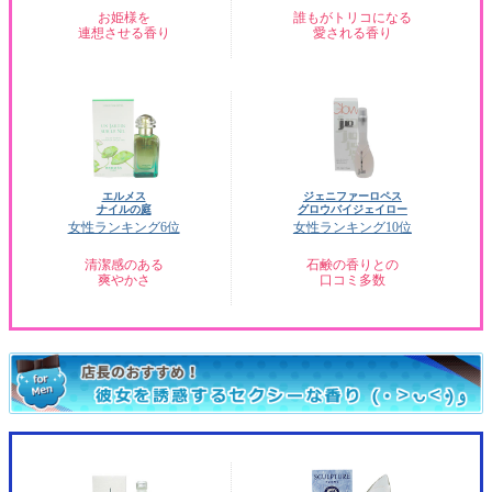
お姫様を
誰もがトリコになる
連想させる香り
愛される香り
エルメス
ジェニファーロペス
ナイルの庭
グロウバイジェイロー
女性ランキング6位
女性ランキング10位
清潔感のある
石鹸の香りとの
爽やかさ
口コミ多数