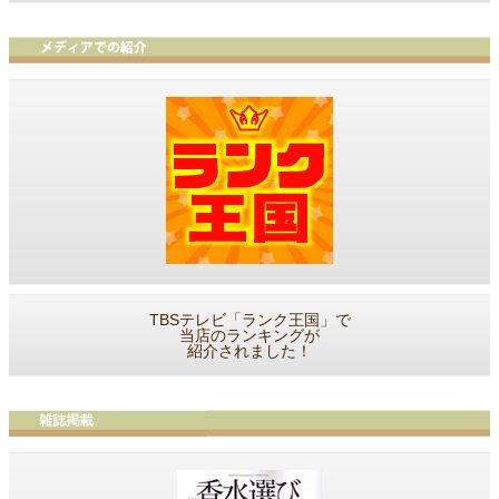
TBSテレビ「ランク王国」で
当店のランキングが
紹介されました！