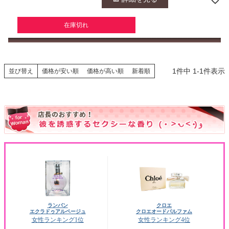
在庫切れ
1
件中
1
-
1
件表示
並び替え
価格が安い順
価格が高い順
新着順
ランバン
クロエ
エクラドゥアルページュ
クロエオードパルファム
女性ランキング1位
女性ランキング4位