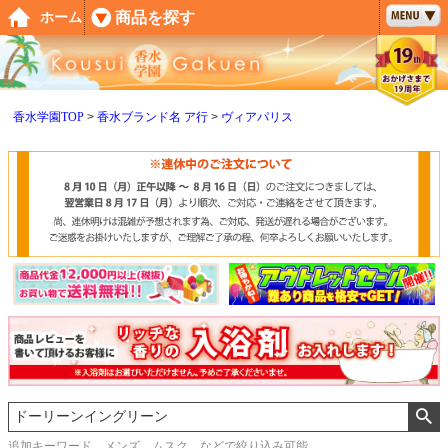
ペー
商品を探す
ホーム
ジト
ップ
へ
香水学園TOP
香水ブランド名 ア行
ヴィアパリス
追加キーワード メンズ、ムスク などで絞り込み可能