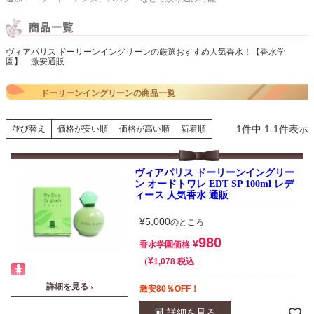
ヴィアパリス ドーリーンイングリーンの厳選おすすめ人気香水！【香水学
園】 激安通販
ドーリーンイングリーンの商品一覧
1
件中
1
-
1
件表示
並び替え
価格が安い順
価格が高い順
新着順
ヴィアパリス ドーリーンイングリー
ン オードトワレ EDT SP 100ml レデ
ィース 人気香水 通販
¥
5,000
のところ
980
¥
香水学園価格
¥
税込
1,078
詳細を見る ›
激安80％OFF！
詳細を見る