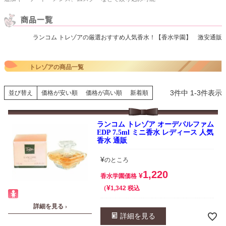
ランコム トレゾアの厳選おすすめ人気香水！【香水学園】 激安通販
トレゾアの商品一覧
3
件中
1
-
3
件表示
並び替え
価格が安い順
価格が高い順
新着順
ランコム トレゾア オーデパルファム
EDP 7.5ml ミニ香水 レディース 人気
香水 通販
¥
のところ
1,220
¥
香水学園価格
¥
税込
1,342
詳細を見る ›
詳細を見る