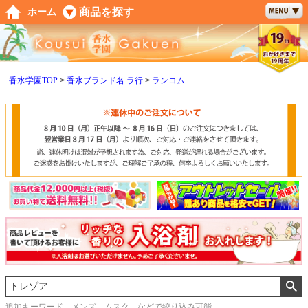
ペー
商品を探す
ホーム
ジト
ップ
へ
香水学園TOP
香水ブランド名 ラ行
ランコム
追加キーワード メンズ、ムスク などで絞り込み可能