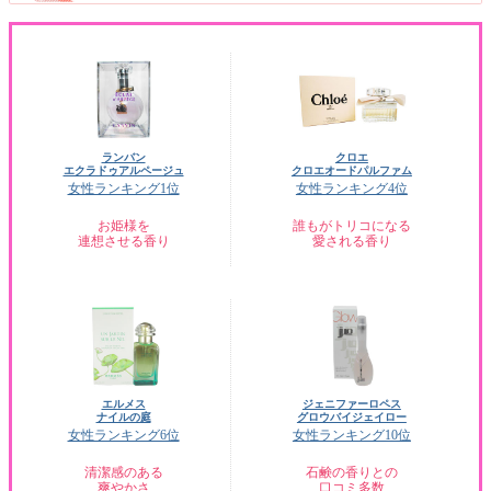
ランバン
クロエ
エクラドゥアルページュ
クロエオードパルファム
女性ランキング1位
女性ランキング4位
お姫様を
誰もがトリコになる
連想させる香り
愛される香り
エルメス
ジェニファーロペス
ナイルの庭
グロウバイジェイロー
女性ランキング6位
女性ランキング10位
清潔感のある
石鹸の香りとの
爽やかさ
口コミ多数