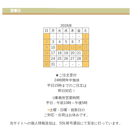
2026/8
日
月
火
水
木
金
土
-
-
-
-
-
-
1
2
3
4
5
6
7
8
9
10
11
12
13
14
15
16
17
18
19
20
21
22
23
24
25
26
27
28
29
30
31
-
-
-
-
-
★ご注文受付
24時間年中無休
平日15時までのご注文は
即日対応！
□事務所営業時間
平日：午前10時～午後5時
■
土曜・日曜・祝祭日の
ご対応・出荷はお休みです。
当サイトへの個人情報送信は、SSL暗号通信にて安全に行っています。