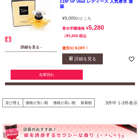
EDP SP 50ml レディース 人気香水 通
販
¥
9,000
のところ
5,280
¥
香水学園価格
¥
税込
5,808
詳細を見る ›
激安41％OFF！
詳細を見る
在庫切れ
3
件中
1
-
3
件表示
並び替え
価格が安い順
価格が高い順
新着順