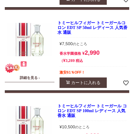
トミーヒルフィガー トミーガールコ
ロン EDT SP 50ml レディース 人気香
水 通販
¥
7,500
のところ
2,990
¥
香水学園価格
¥
税込
3,289
激安61％OFF！
詳細を見る ›
カートに入れる
トミーヒルフィガー トミーガール コ
ロン EDT SP 100ml レディース 人気
香水 通販
¥
10,500
のところ