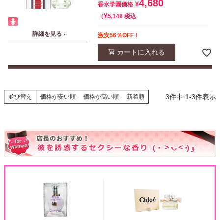
4,680
¥
香水学園価格
¥
税込
5,148
詳細を見る ›
激安56％OFF！
カートに入れる
3
件中
1
-
3
件表示
並び替え
価格が安い順
価格が高い順
新着順