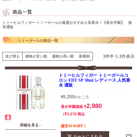
トミーヒルフィガー トミーガールの厳選おすすめ人気香水！【香水学園】 激
安通販
トミーガールの商品一覧
3
件中
1
-
3
件表示
並び替え
価格が安い順
価格が高い順
新着順
トミーヒルフィガー トミーガールコ
ロン EDT SP 30ml レディース 人気香
水 通販
¥
5,200
のところ
2,980
¥
香水学園価格
¥
税込
3,278
詳細を見る ›
激安43％OFF！
カートに入れる