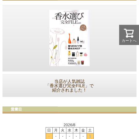
カートへ
当店が人気雑誌
「香水選び完全FILE」で
紹介されました！
2026/8
日
月
火
水
木
金
土
-
-
-
-
-
-
1