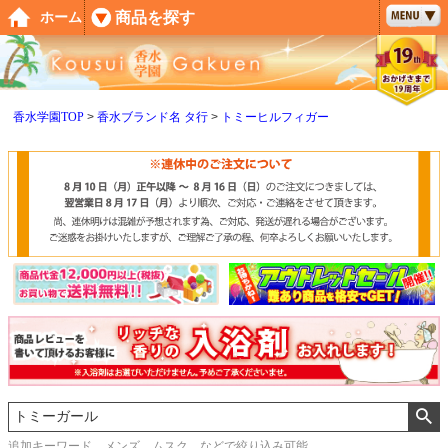
ペー
商品を探す
ホーム
ジト
ップ
へ
香水学園TOP
香水ブランド名 タ行
トミーヒルフィガー
追加キーワード メンズ、ムスク などで絞り込み可能