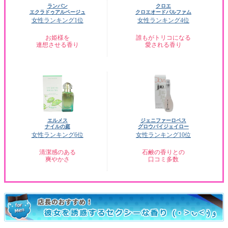
ランバン
クロエ
エクラドゥアルページュ
クロエオードパルファム
女性ランキング1位
女性ランキング4位
お姫様を
誰もがトリコになる
連想させる香り
愛される香り
エルメス
ジェニファーロペス
ナイルの庭
グロウバイジェイロー
女性ランキング6位
女性ランキング10位
清潔感のある
石鹸の香りとの
爽やかさ
口コミ多数