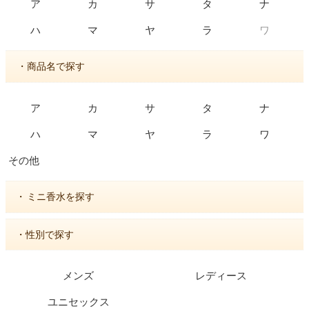
ア
カ
サ
タ
ナ
ワ
ハ
マ
ヤ
ラ
・商品名で探す
ア
カ
サ
タ
ナ
ハ
マ
ヤ
ラ
ワ
その他
・
ミニ香水を探す
・性別で探す
メンズ
レディース
ユニセックス