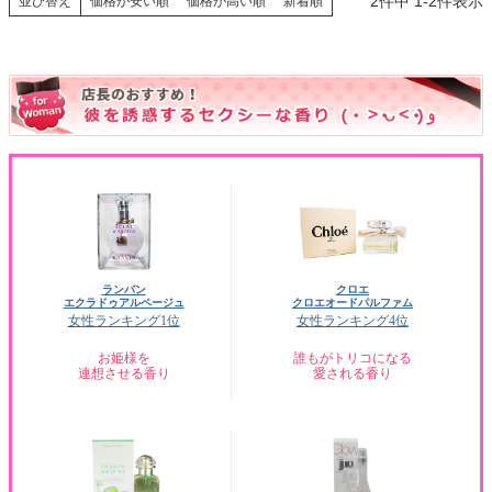
2
件中
1
-
2
件表示
並び替え
価格が安い順
価格が高い順
新着順
ランバン
クロエ
エクラドゥアルページュ
クロエオードパルファム
女性ランキング1位
女性ランキング4位
お姫様を
誰もがトリコになる
連想させる香り
愛される香り