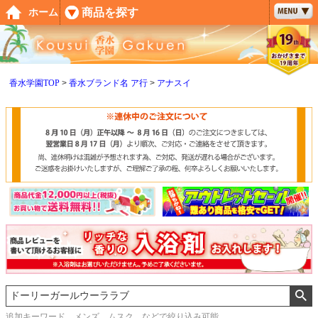
ペー
商品を探す
ホーム
ジト
ップ
へ
香水学園TOP
香水ブランド名 ア行
アナスイ
追加キーワード メンズ、ムスク などで絞り込み可能