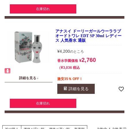
在庫切れ
アナスイ ドーリーガールウーララブ
オードトワレ EDT SP 30ml レディー
ス 人気香水 通販
¥
4,200
のところ
2,760
¥
香水学園価格
¥
税込
3,036
詳細を見る ›
激安35％ OFF！
詳細を見る
在庫切れ