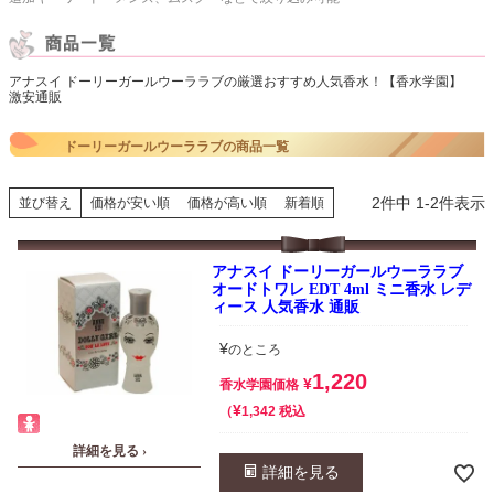
アナスイ ドーリーガールウーララブの厳選おすすめ人気香水！【香水学園】
激安通販
ドーリーガールウーララブの商品一覧
2
件中
1
-
2
件表示
並び替え
価格が安い順
価格が高い順
新着順
アナスイ ドーリーガールウーララブ
オードトワレ EDT 4ml ミニ香水 レデ
ィース 人気香水 通販
¥
のところ
1,220
¥
香水学園価格
¥
税込
1,342
詳細を見る ›
詳細を見る