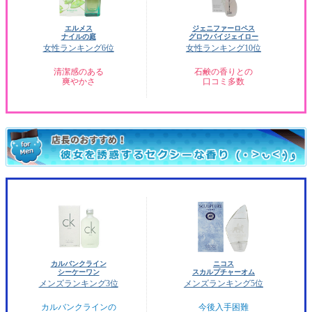
エルメス
ジェニファーロペス
ナイルの庭
グロウバイジェイロー
女性ランキング6位
女性ランキング10位
清潔感のある
石鹸の香りとの
爽やかさ
口コミ多数
カルバンクライン
ニコス
シーケーワン
スカルプチャーオム
メンズランキング3位
メンズランキング5位
カルバンクラインの
今後入手困難