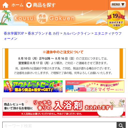
ペー
商品を探す
ホーム
ジト
ップ
へ
香水学園TOP
香水ブランド名 カ行
カルバンクライン
エタニティナウフ
ォーメン