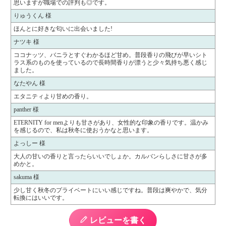
思いますが職場での評判も◎です。
りゅうくん 様
ほんとに好きな匂いに出会いました!
ナツキ 様
ココナッツ、バニラとすぐわかるほど甘め。普段香りの飛びが早いシト
ラス系のものを使っているので長時間香りが漂うと少々気持ち悪く感じ
ました。
なたやん 様
エタニティより甘めの香り。
panther 様
ETERNITY for menよりも甘さがあり、女性的な印象の香りです。温かみ
を感じるので、私は秋冬に使おうかなと思います。
よっしー 様
大人の甘いの香りと言ったらいいでしょか。カルバンらしさに甘さが多
めかと。
sakuma 様
少し甘く秋冬のプライベートにいい感じですね。普段は爽やかで、気分
転換にはいいです。
レビューを書く