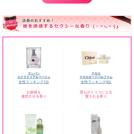
ランバン
クロエ
エクラドゥアルページュ
クロエオードパルファム
女性ランキング1位
女性ランキング4位
お姫様を
誰もがトリコになる
連想させる香り
愛される香り