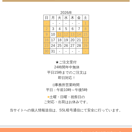
2026/8
日
月
火
水
木
金
土
-
-
-
-
-
-
1
2
3
4
5
6
7
8
9
10
11
12
13
14
15
16
17
18
19
20
21
22
23
24
25
26
27
28
29
30
31
-
-
-
-
-
★ご注文受付
24時間年中無休
平日15時までのご注文は
即日対応！
□事務所営業時間
平日：午前10時～午後5時
■
土曜・日曜・祝祭日の
ご対応・出荷はお休みです。
当サイトへの個人情報送信は、SSL暗号通信にて安全に行っています。