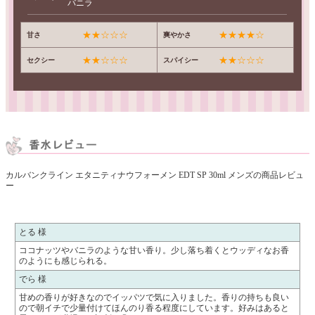
バニラ
★★☆☆☆
★★★★☆
甘さ
爽やかさ
★★☆☆☆
★★☆☆☆
セクシー
スパイシー
カルバンクライン エタニティナウフォーメン EDT SP 30ml メンズの商品レビュ
ー
とる 様
ココナッツやバニラのような甘い香り。少し落ち着くとウッディなお香
のようにも感じられる。
でら 様
甘めの香りが好きなのでイッパツで気に入りました。香りの持ちも良い
ので朝イチで少量付けてほんのり香る程度にしています。好みはあると