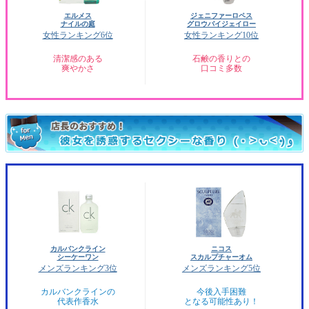
エルメス
ジェニファーロペス
ナイルの庭
グロウバイジェイロー
女性ランキング6位
女性ランキング10位
清潔感のある
石鹸の香りとの
爽やかさ
口コミ多数
カルバンクライン
ニコス
シーケーワン
スカルプチャーオム
メンズランキング3位
メンズランキング5位
カルバンクラインの
今後入手困難
代表作香水
となる可能性あり！