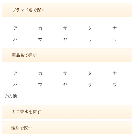
・
ブランド名で探す
ア
カ
サ
タ
ナ
ワ
ハ
マ
ヤ
ラ
・商品名で探す
ア
カ
サ
タ
ナ
ハ
マ
ヤ
ラ
ワ
その他
・
ミニ香水を探す
・性別で探す