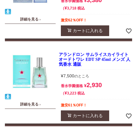
3,380
¥
香水学園価格
¥
税込
3,718
詳細を見る ›
激安62％OFF！
カートに入れる
アランドロン サムライスカイライト
オードトワレ EDT SP 45ml メンズ 人
気香水 通販
¥
7,500
のところ
2,930
¥
香水学園価格
¥
税込
3,223
詳細を見る ›
激安61％OFF！
カートに入れる