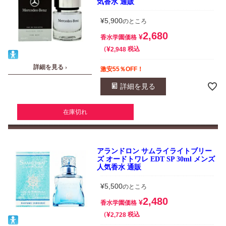
気香水 通販
¥
5,900
のところ
2,680
¥
香水学園価格
¥
税込
2,948
詳細を見る ›
激安55％OFF！
詳細を見る
在庫切れ
アランドロン サムライライトブリー
ズ オードトワレ EDT SP 30ml メンズ
人気香水 通販
¥
5,500
のところ
2,480
¥
香水学園価格
¥
税込
2,728