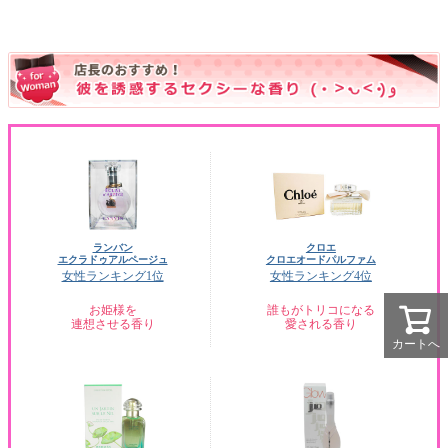
ランバン
クロエ
エクラドゥアルページュ
クロエオードパルファム
女性ランキング1位
女性ランキング4位
お姫様を
誰もがトリコになる
連想させる香り
愛される香り
カートへ