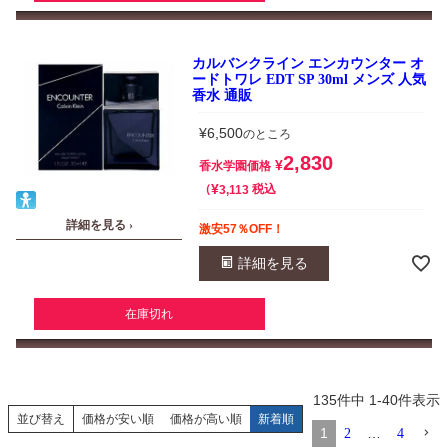
カルバンクライン エンカウンター オ
ードトワレ EDT SP 30ml メンズ 人気
香水 通販
¥
6,500
のところ
2,830
¥
香水学園価格
¥
税込
3,113
詳細を見る ›
激安57％OFF！
詳細を見る
在庫切れ
135
件中
1
-
40
件表示
並び替え
価格が安い順
価格が高い順
新着順
1
…
2
4