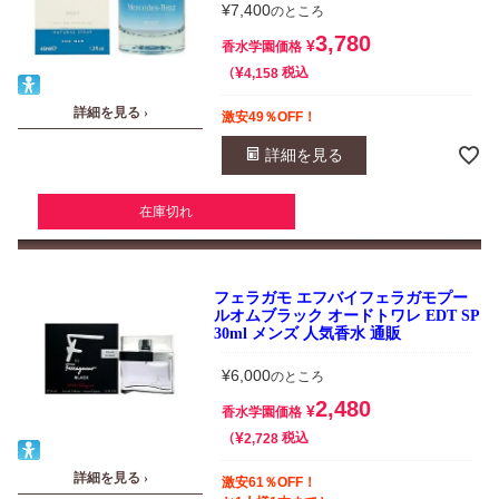
¥
7,400
のところ
3,780
¥
香水学園価格
¥
税込
4,158
詳細を見る ›
激安49％OFF！
詳細を見る
在庫切れ
フェラガモ エフバイフェラガモプー
ルオムブラック オードトワレ EDT SP
30ml メンズ 人気香水 通販
¥
6,000
のところ
2,480
¥
香水学園価格
¥
税込
2,728
詳細を見る ›
激安61％OFF！