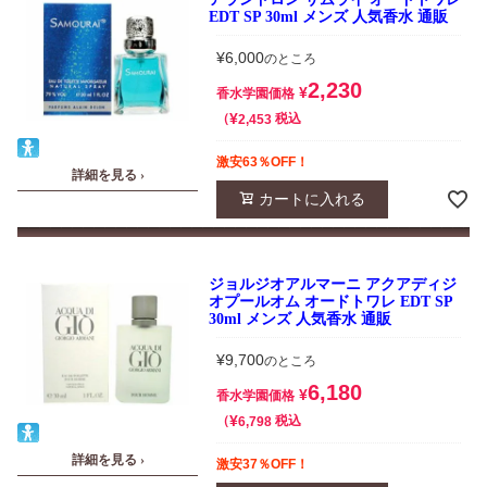
EDT SP 30ml メンズ 人気香水 通販
¥
6,000
のところ
2,230
¥
香水学園価格
¥
税込
2,453
激安63％OFF！
詳細を見る ›
カートに入れる
ジョルジオアルマーニ アクアディジ
オプールオム オードトワレ EDT SP
30ml メンズ 人気香水 通販
¥
9,700
のところ
6,180
¥
香水学園価格
¥
税込
6,798
詳細を見る ›
激安37％OFF！