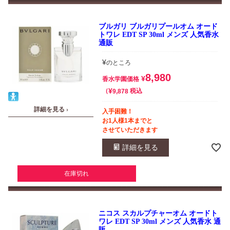
ブルガリ ブルガリプールオム オード
トワレ EDT SP 30ml メンズ 人気香水
通販
¥
のところ
8,980
¥
香水学園価格
¥
税込
9,878
詳細を見る ›
入手困難！
お1人様1本までと
させていただきます
詳細を見る
在庫切れ
ニコス スカルプチャーオム オードト
ワレ EDT SP 30ml メンズ 人気香水 通
販