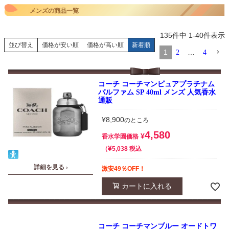
メンズの商品一覧
135
件中
1
-
40
件表示
並び替え
価格が安い順
価格が高い順
新着順
1
…
2
4
コーチ コーチマンピュアプラチナム
パルファム SP 40ml メンズ 人気香水
通販
¥
8,900
のところ
4,580
¥
香水学園価格
¥
税込
5,038
詳細を見る ›
激安49％OFF！
カートに入れる
コーチ コーチマンブルー オードトワ