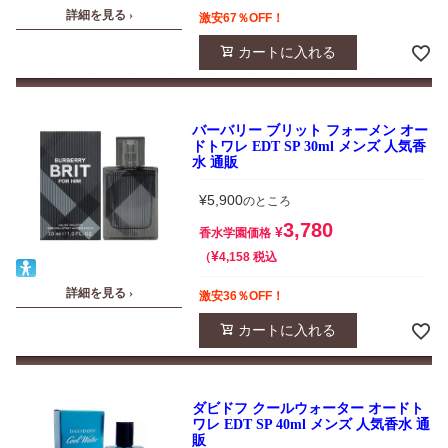
詳細を見る ›
激安67％OFF！
カートに入れる
バーバリー ブリット フォーメン オー
ドトワレ EDT SP 30ml メンズ 人気香
水 通販
¥
5,900
のところ
3,780
¥
香水学園価格
¥
税込
4,158
詳細を見る ›
激安36％OFF！
カートに入れる
ダビドフ クールウォーター オードト
ワレ EDT SP 40ml メンズ 人気香水 通
販