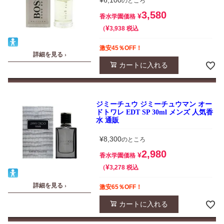
¥
6,100
のところ
3,580
¥
香水学園価格
¥
税込
3,938
激安45％OFF！
詳細を見る ›
カートに入れる
ジミーチュウ ジミーチュウマン オー
ドトワレ EDT SP 30ml メンズ 人気香
水 通販
¥
8,300
のところ
2,980
¥
香水学園価格
¥
税込
3,278
詳細を見る ›
激安65％OFF！
カートに入れる