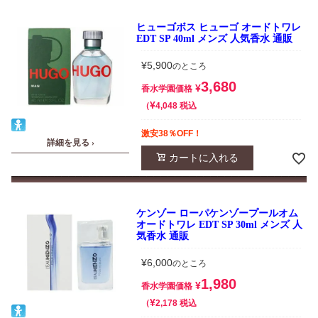
ヒューゴボス ヒューゴ オードトワレ
EDT SP 40ml メンズ 人気香水 通販
¥
5,900
のところ
3,680
¥
香水学園価格
¥
税込
4,048
激安38％OFF！
詳細を見る ›
カートに入れる
ケンゾー ローパケンゾープールオム
オードトワレ EDT SP 30ml メンズ 人
気香水 通販
¥
6,000
のところ
1,980
¥
香水学園価格
¥
税込
2,178