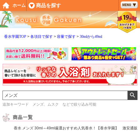
ペー
商品を探す
ホーム
ジト
ップ
へ
香水学園TOP
各項目で探す
容量で探す
30mlから49ml
追加キーワード メンズ、ムスク などで絞り込み可能
香水 メンズ 30ml～49ml厳選おすすめ人気香水！【香水学園】 激安通販