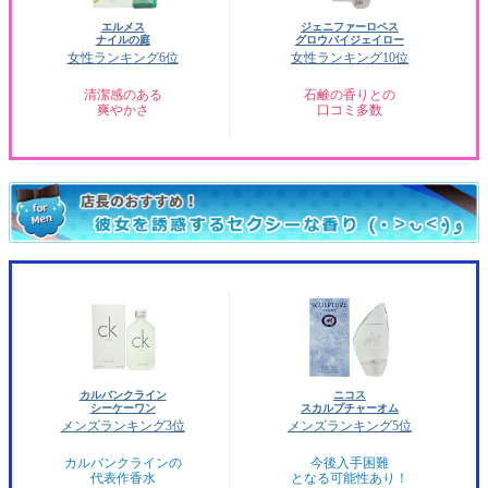
エルメス
ジェニファーロペス
ナイルの庭
グロウバイジェイロー
女性ランキング6位
女性ランキング10位
清潔感のある
石鹸の香りとの
爽やかさ
口コミ多数
カルバンクライン
ニコス
シーケーワン
スカルプチャーオム
メンズランキング3位
メンズランキング5位
カルバンクラインの
今後入手困難
代表作香水
となる可能性あり！