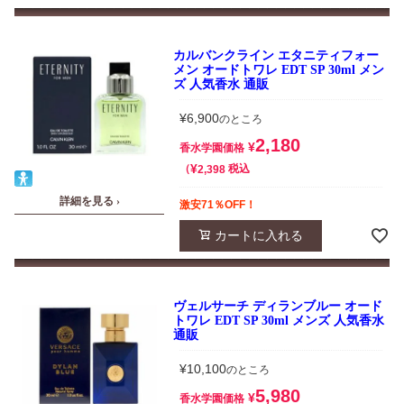
カルバンクライン エタニティフォー
メン オードトワレ EDT SP 30ml メン
ズ 人気香水 通販
¥
6,900
のところ
2,180
¥
香水学園価格
¥
税込
2,398
詳細を見る ›
激安71％OFF！
カートに入れる
ヴェルサーチ ディランブルー オード
トワレ EDT SP 30ml メンズ 人気香水
通販
¥
10,100
のところ
5,980
¥
香水学園価格