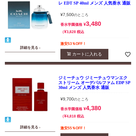
レ EDT SP 40ml メンズ 人気香水 通販
¥
7,500
のところ
3,480
¥
香水学園価格
¥
税込
3,828
激安53％OFF！
詳細を見る ›
カートに入れる
ジミーチュウ ジミーチュウマンエク
ストリーム オーデパルファム EDP SP
30ml メンズ 人気香水 通販
¥
9,700
のところ
4,380
¥
香水学園価格
¥
税込
4,818
詳細を見る ›
激安55％OFF！