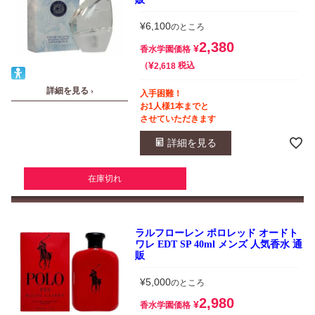
¥
6,100
のところ
2,380
¥
香水学園価格
¥
税込
2,618
詳細を見る ›
入手困難！
お1人様1本までと
させていただきます
詳細を見る
在庫切れ
ラルフローレン ポロレッド オードト
ワレ EDT SP 40ml メンズ 人気香水 通
販
¥
5,000
のところ
2,980
¥
香水学園価格