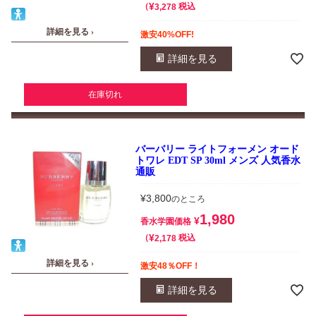
¥
税込
3,278
詳細を見る ›
激安40%OFF!
詳細を見る
在庫切れ
バーバリー ライトフォーメン オード
トワレ EDT SP 30ml メンズ 人気香水
通販
¥
3,800
のところ
1,980
¥
香水学園価格
¥
税込
2,178
詳細を見る ›
激安48％OFF！
詳細を見る