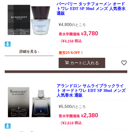
バーバリー タッチフォーメン オード
トワレ EDT SP 30ml メンズ 人気香水
通販
¥
4,800
のところ
3,780
¥
香水学園価格
¥
税込
4,158
詳細を見る ›
激安25％OFF！
カートに入れる
アランドロン サムライブラックライ
ト オードトワレ EDT SP 30ml メンズ
人気香水 通販
¥
5,500
のところ
2,380
¥
香水学園価格
¥
税込
2,618