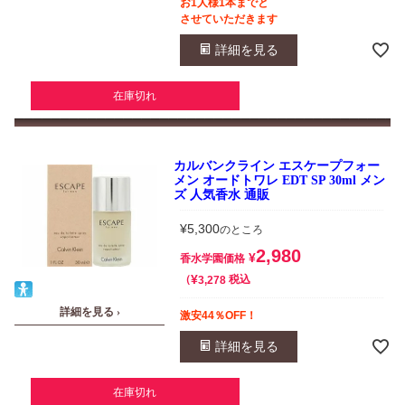
お1人様1本までと
させていただきます
詳細を見る
在庫切れ
カルバンクライン エスケープフォー
メン オードトワレ EDT SP 30ml メン
ズ 人気香水 通販
¥
5,300
のところ
2,980
¥
香水学園価格
¥
税込
3,278
詳細を見る ›
激安44％OFF！
詳細を見る
在庫切れ