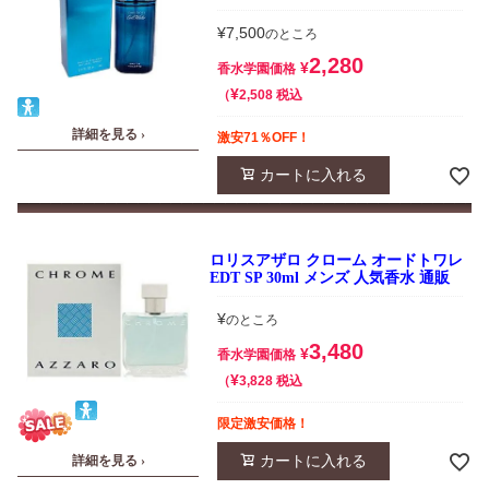
¥
7,500
のところ
2,280
¥
香水学園価格
¥
税込
2,508
詳細を見る ›
激安71％OFF！
カートに入れる
ロリスアザロ クローム オードトワレ
EDT SP 30ml メンズ 人気香水 通販
¥
のところ
3,480
¥
香水学園価格
¥
税込
3,828
限定激安価格！
カートに入れる
詳細を見る ›