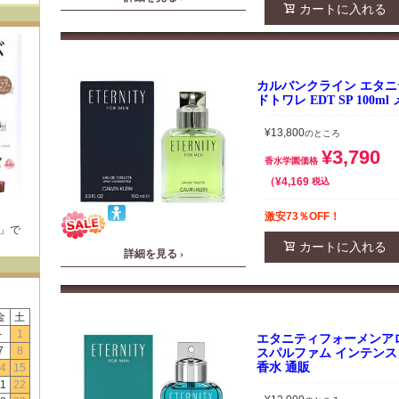
カートに入れる
カルバンクライン エタニ
ドトワレ EDT SP 100m
¥
13,800
のところ
¥
3,790
香水学園価格
¥
4,169
税込
激安73％OFF！
E」で
！
カートに入れる
詳細を見る ›
金
土
-
1
エタニティフォーメンア
7
8
スパルファム インテンス S
香水 通販
4
15
1
22