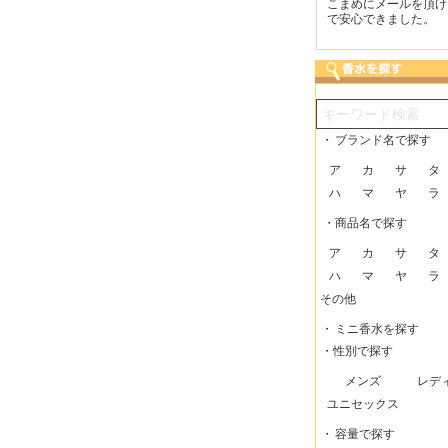
つも迅速な発送をしてい
梱包に気持ちが感じられま
こまめにメールを頂け
だけるので、助かってい
した！また利用させてもら
で安心できました。
す。
いますー。
・
ブランド名で探す
ア
カ
サ
タ
ハ
マ
ヤ
ラ
・商品名で探す
ア
カ
サ
タ
ハ
マ
ヤ
ラ
その他
・
ミニ香水を探す
・性別で探す
メンズ
レデ
ユニセックス
・
容量で探す