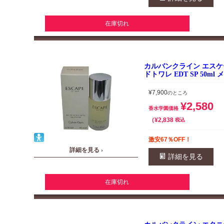
在庫切れ
カルバンクライン エスケ
ドトワレ EDT SP 50m
¥
7,900
のところ
¥
2,580
香水学園価格
¥
2,838
税込
激安67％OFF！
詳細を見る ›
詳細を見る
在庫切れ