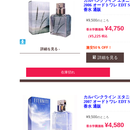
カルバンクライン エタ
2006 オードトワレ EDT S
香水 通販
¥
9,500
のところ
¥
4,750
香水学園価格
¥
5,225
税込
激安50％ OFF！
詳細を見る ›
詳細を見る
在庫切れ
カルバンクライン エタ
2007 オードトワレ EDT S
香水 通販
¥
9,500
のところ
¥
4,580
香水学園価格