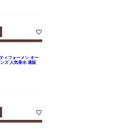
ティフォーメン オー
l メンズ 人気香水 通販