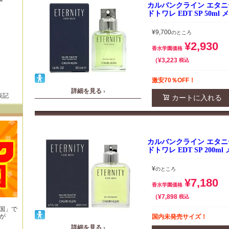
カルバンクライン エタニ
ドトワレ EDT SP 50m
¥
9,700
のところ
¥
2,930
香水学園価格
¥
3,223
税込
激安70％OFF！
詳細を見る ›
表記
カートに入れる
カルバンクライン エタニ
ドトワレ EDT SP 200m
¥
のところ
¥
7,180
香水学園価格
¥
7,898
税込
王国」で
が
国内未発売サイズ！
！
詳細を見る ›