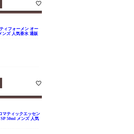
ティフォーメン オー
l メンズ 人気香水 通販
ロマティックエッセン
P 50ml メンズ 人気