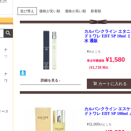
たの
商品が早く届いたのでよか
好きな香水を、いろいろ少
気持ち
ったです。また利用させて
量試せるところが魅力でし
した。
もらいます！
た。
いたし
並び替え
価格が安い順
価格が高い順
新着順
カルバンクライン エタニ
ドトワレ EDT SP 10m
水 通販
ナ
¥
のところ
ワ
¥
1,580
香水学園価格
¥
1,738
税込
ナ
詳細を見る ›
ワ
カートに入れる
カルバンクライン エスケ
ィース
ドトワレ EDT SP 100m
¥
11,000
のところ