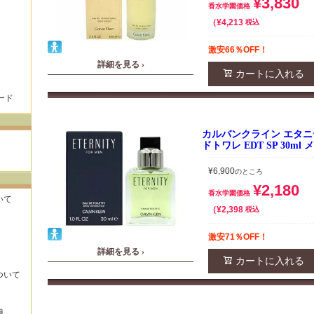
¥
3,830
香水学園価格
¥
4,213
税込
激安66％OFF！
詳細を見る ›
カートに入れる
ード
カルバンクライン エタニ
ドトワレ EDT SP 30m
¥
6,900
のところ
¥
2,180
香水学園価格
いて
¥
2,398
税込
激安71％OFF！
詳細を見る ›
カートに入れる
ついて
識