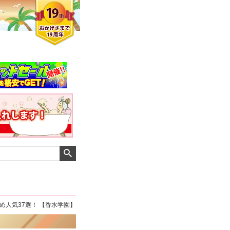
め人気37選！ 【香水学園】
クロエさん
メンズさん
ゆっちー さん