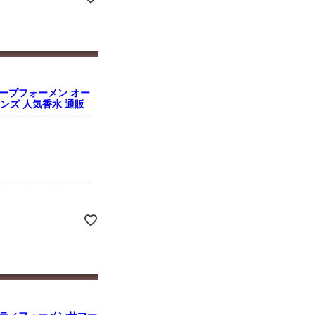
ープフォーメン オー
l メンズ 人気香水 通販