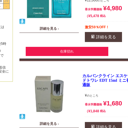
¥
12,000
のところ
8
29
-
-
¥
4,980
香水学園価格
¥
5,478
税込
文は
激安59％OFF！
詳細を見る ›
詳細を見る
後5時
の
在庫切れ
みで
送信
安全に
カルバンクライン エスケ
ドトワレ EDT 15ml 
通販
¥
のところ
¥
1,680
香水学園価格
¥
1,848
税込
詳細を見る ›
詳細を見る