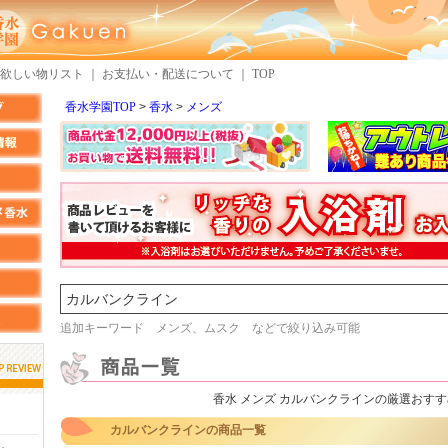
欲しい物リスト
｜
お支払い・配送について
｜
TOP
香水学園TOP
香水
メンズ
検索
追加キーワード メンズ、ムスク などで絞り込み可能
香水 メンズ カルバンクラインの厳選おすす
しらすさん
MMさん
カルバンクラインの商品一覧