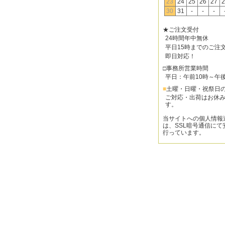
23
24
25
26
27
2
30
31
-
-
-
★ご注文受付
24時間年中無休
平日15時までのご注
即日対応！
□事務所営業時間
平日：午前10時～午
■
土曜・日曜・祝祭日
ご対応・出荷はお休
す。
当サイトへの個人情報
は、SSL暗号通信にて
行っています。