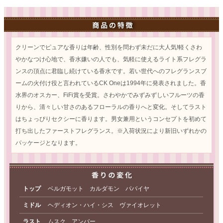
クリーンでピュアな香りは年齢、性別を問わず未だに大人気!軽くさわ
やかなつけ心地で、香水嫌いの人でも、気軽に使えるライト系フレグラ
ンスの頂点に君臨し続けている香水です。若い世代へのフレグランスブ
ームの火付け役と言われているCK Oneは1994年に発表されました。香
水界のオスカー、FiFi賞を受賞。さわやかでみずみずしいフルーツの香
りから、清々しい甘さのあるフローラルの香りへと変化。そしてラスト
はちょっぴりセクシーに香ります。男女兼用というコンセプトを初めて
打ち出したファーストフレグランス。※入荷状況により新旧いずれかの
パッケージとなります。
トップ
ベルガモット カルダモン パパイヤ
ミドル
ヘディオン・ハイ・シス ヴァイオレット
ラスト
ムスク アンバー