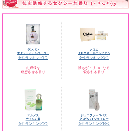
ランバン
クロエ
エクラドゥアルページュ
クロエオードパルファム
女性ランキング1位
女性ランキング4位
お姫様を
誰もがトリコになる
連想させる香り
愛される香り
エルメス
ジェニファーロペス
ナイルの庭
グロウバイジェイロー
女性ランキング6位
女性ランキング10位