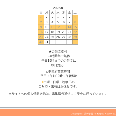
2026/8
日
月
火
水
木
金
土
-
-
-
-
-
-
1
2
3
4
5
6
7
8
9
10
11
12
13
14
15
16
17
18
19
20
21
22
23
24
25
26
27
28
29
30
31
-
-
-
-
-
★ご注文受付
24時間年中無休
平日15時までのご注文は
即日対応！
□事務所営業時間
平日：午前10時～午後5時
■
土曜・日曜・祝祭日の
ご対応・出荷はお休みです。
当サイトへの個人情報送信は、SSL暗号通信にて安全に行っています。
Copyright© 香水学園 All Rights Reserved.