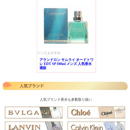
メンズ,おすすめ
アランドロン サムライ オードトワ
レ EDT SP 100ml メンズ 人気香水
通販
人気ブランド香水も多数取り扱い