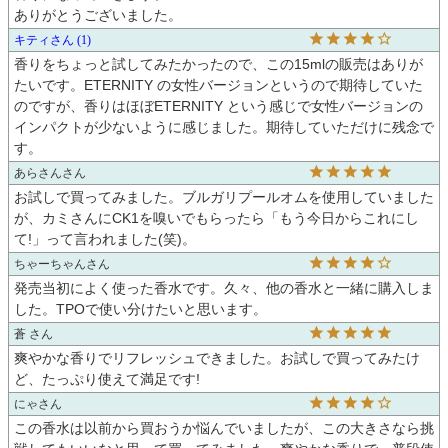
ありがとうございました。
キティ
1
香りをちょっと試してみたかったので、この15mlの販売はありが
たいです。ETERNITY の女性バージョンというので期待していた
のですが、香りはほぼETERNITY という感じで女性バージョンの
インパクトが少ないように感じました。期待していただけに残念で
す。
あらさん
お試しで買ってみました。ブルガリプールオムを使用していました
が、カミさんにCK1を嗅いでもらったら「もう今日からこれにし
て!」って言われました(笑)。
ちゃーちゃん
発売当初によく使った香水です。久々、他の香水と一緒に購入しま
した。TPOで使い分けたいと思います。
蒼
爽やかな香りでリフレッシュできました。お試しで買ってみたけ
ど、たっぷり使えて満足です!
にゃ
この香水は以前から買おうか悩んでいましたが、この大きさなら挑