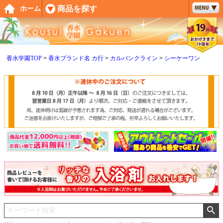
ペー
商品を探す
ホーム
ジト
ップ
へ
香水学園TOP
香水ブランド名 カ行
カルバンクライン
シーケーワン