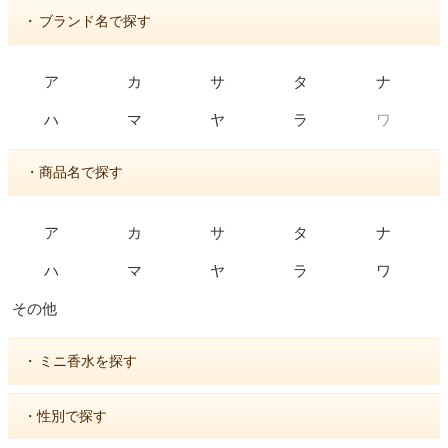
・
ブランド名で探す
ア
カ
サ
タ
ナ
ワ
ハ
マ
ヤ
ラ
・商品名で探す
ア
カ
サ
タ
ナ
ハ
マ
ヤ
ラ
ワ
その他
・
ミニ香水を探す
・性別で探す