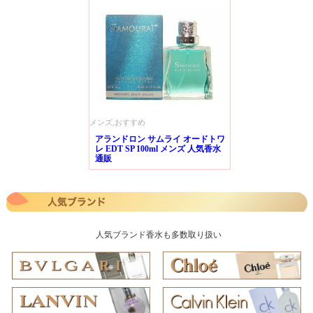
メンズ,おすすめ
アランドロン サムライ オードトワ
レ EDT SP 100ml メンズ 人気香水
通販
人気ブランド香水も多数取り扱い