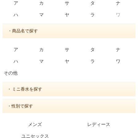
ア
カ
サ
タ
ナ
ワ
ハ
マ
ヤ
ラ
・商品名で探す
ア
カ
サ
タ
ナ
ハ
マ
ヤ
ラ
ワ
その他
・
ミニ香水を探す
・性別で探す
メンズ
レディース
ユニセックス