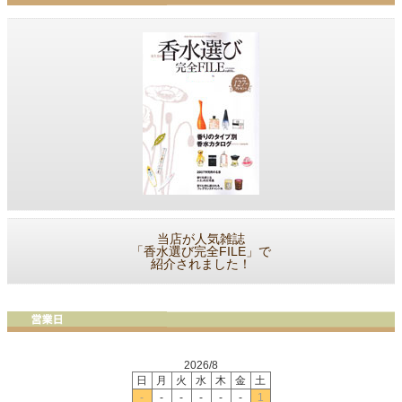
当店が人気雑誌
「香水選び完全FILE」で
紹介されました！
2026/8
日
月
火
水
木
金
土
-
-
-
-
-
-
1