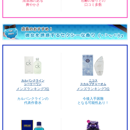
清潔感のある
石鹸の香りとの
爽やかさ
口コミ多数
カルバンクライン
ニコス
シーケーワン
スカルプチャーオム
メンズランキング3位
メンズランキング5位
カルバンクラインの
今後入手困難
代表作香水
となる可能性あり！