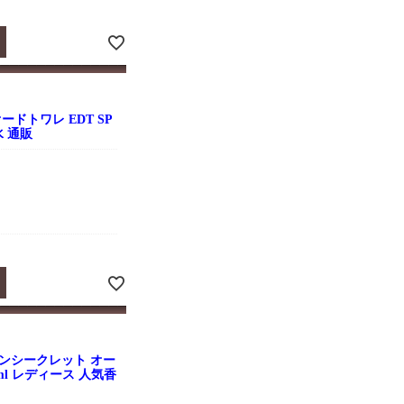
ドトワレ EDT SP
水 通販
ンシークレット オー
0ml レディース 人気香