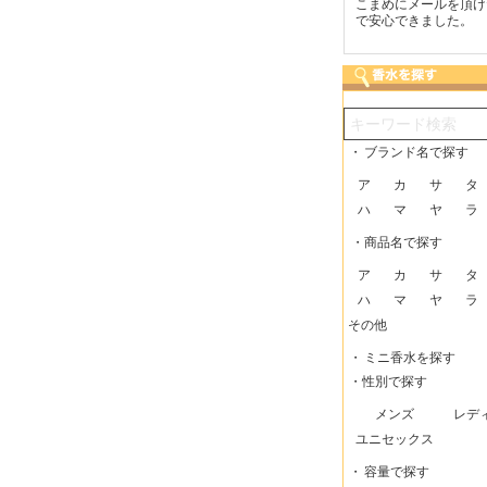
つも迅速な発送をしてい
梱包に気持ちが感じられま
こまめにメールを頂け
だけるので、助かってい
した！また利用させてもら
で安心できました。
す。
いますー。
・
ブランド名で探す
ア
カ
サ
タ
ハ
マ
ヤ
ラ
・商品名で探す
ア
カ
サ
タ
ハ
マ
ヤ
ラ
その他
・
ミニ香水を探す
・性別で探す
メンズ
レデ
ユニセックス
・
容量で探す