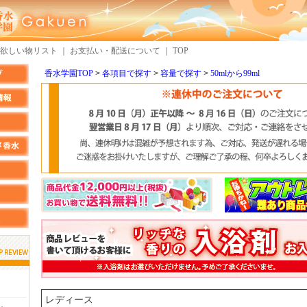
欲しい物リスト
｜
お支払い・配送について
｜
TOP
香水学園TOP
各項目で探す
容量で探す
50mlから99ml
しらすさん
MMさん
検索