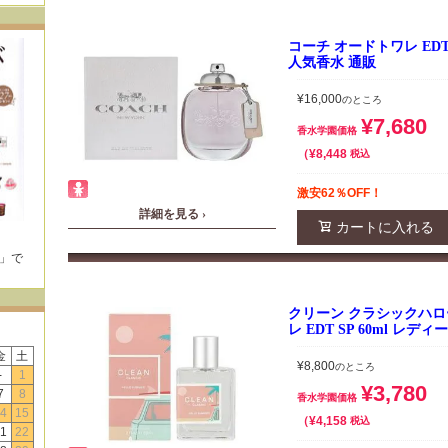
コーチ オードトワレ EDT 
人気香水 通販
¥
16,000
のところ
¥
7,680
香水学園価格
¥
8,448
税込
激安62％OFF！
詳細を見る ›
カートに入れる
E」で
！
クリーン クラシックハロ
レ EDT SP 60ml レデ
金
土
¥
8,800
のところ
-
1
¥
3,780
7
8
香水学園価格
4
15
¥
4,158
税込
1
22