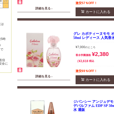
8
29
激安57％OFF！
-
-
詳細を見る ›
カートに入れる
文は
グレ カボティーヌモモ オー
50ml レディース 人気香
後5時
の
¥
7,000
のところ
みで
¥
2,380
香水学園価格
送信
¥
2,618
税込
安全に
激安69％OFF！
詳細を見る ›
カートに入れる
ジバンシー アンジュデモ
デパルファム EDP SP 5
水 通販