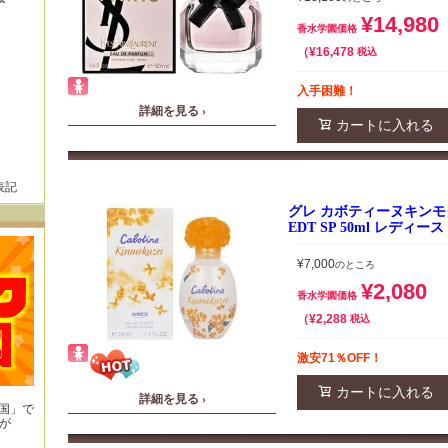
¥
14,980
香水学園価格
¥
16,478
税込
入手困難！
詳細を見る ›
カートに入れる
表記
グレ カボティーヌキンモ
EDT SP 50ml レディー
¥
7,000
のところ
¥
2,080
香水学園価格
¥
2,288
税込
激安71％OFF！
カートに入れる
詳細を見る ›
王国」で
が
！