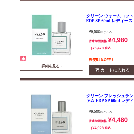
クリーン ウォームコット
EDP SP 60ml レディー
¥
9,500
のところ
¥
4,980
香水学園価格
¥
5,478
税込
激安51％OFF！
詳細を見る ›
カートに入れる
クリーン フレッシュラン
ァム EDP SP 60ml レ
¥
9,500
のところ
¥
4,480
香水学園価格
¥
4,928
税込