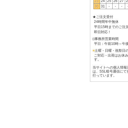
23
24
25
26
27
2
30
31
-
-
-
★ご注文受付
24時間年中無休
平日15時までのご注
即日対応！
□事務所営業時間
平日：午前10時～午
■
土曜・日曜・祝祭日
ご対応・出荷はお休
す。
当サイトへの個人情報
は、SSL暗号通信にて
行っています。