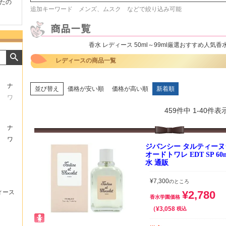
たの
商品が早く届いたのでよか
好きな香水を、いろいろ少
気持ち
追加キーワード メンズ、ムスク などで絞り込み可能
ったです。また利用させて
量試せるところが魅力でし
した。
もらいます！
た。
いたし
香水 レディース 50ml～99ml厳選おすすめ人
レディースの商品一覧
ナ
並び替え
価格が安い順
価格が高い順
新着順
ワ
459
件中
1
-
40
件表
ナ
ワ
ジバンシー タルティーヌ
オードトワレ EDT SP 6
水 通販
¥
7,300
のところ
¥
2,780
ィース
香水学園価格
¥
3,058
税込