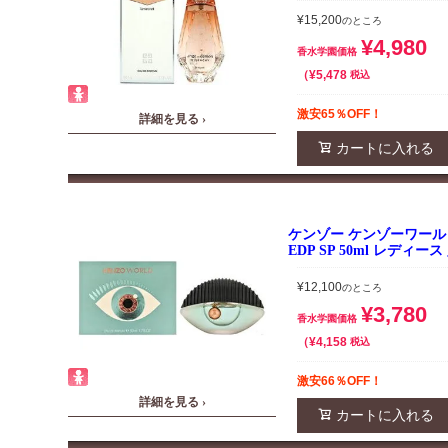
¥
15,200
のところ
¥
4,980
香水学園価格
¥
5,478
税込
激安65％OFF！
詳細を見る ›
カートに入れる
ケンゾー ケンゾーワール
EDP SP 50ml レディー
¥
12,100
のところ
¥
3,780
香水学園価格
¥
4,158
税込
激安66％OFF！
詳細を見る ›
カートに入れる