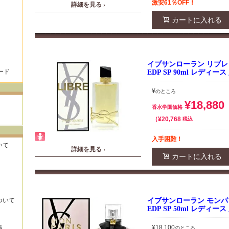
激安61％OFF！
詳細を見る ›
カートに入れる
イブサンローラン リブレ
ード
EDP SP 90ml レディー
¥
のところ
¥
18,880
香水学園価格
¥
20,768
税込
入手困難！
いて
詳細を見る ›
カートに入れる
イブサンローラン モンパ
ついて
EDP SP 50ml レディー
¥
18,100
識
のところ