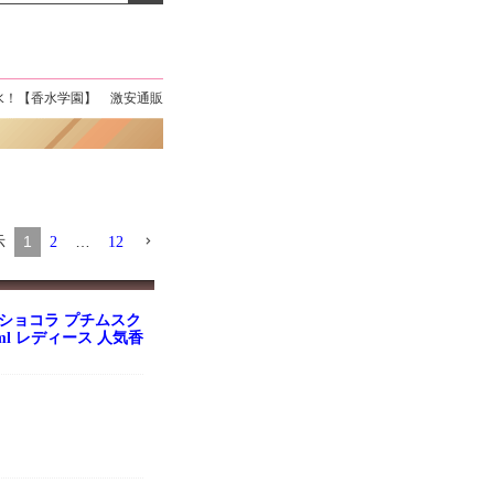
よくお取引が出来ま
おまけありがとうございま
お昼に買って次の日届いた
またよろしくお願い
した。早速レビューを書き
のでちょっとびっくりしま
ます。
ました！
した、また買います！
気香水！【香水学園】 激安通販
示
1
…
2
12
ショコラ プチムスク
0ml レディース 人気香