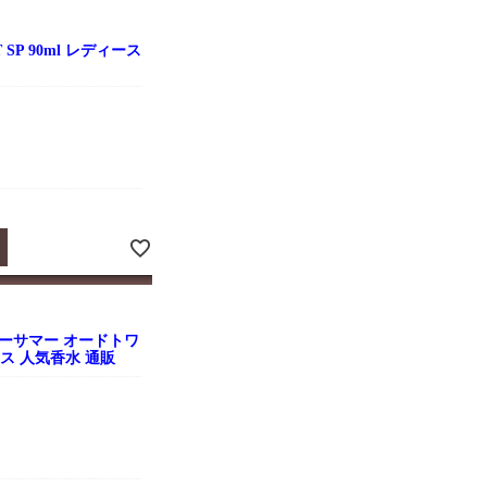
SP 90ml レディース
ーサマー オードトワ
ィース 人気香水 通販