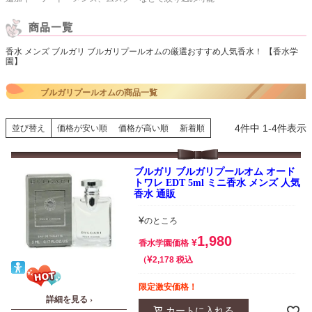
香水 メンズ ブルガリ ブルガリプールオムの厳選おすすめ人気香水！ 【香水学
園】
ブルガリプールオムの商品一覧
4
件中
1
-
4
件表示
並び替え
価格が安い順
価格が高い順
新着順
ブルガリ ブルガリプールオム オード
トワレ EDT 5ml ミニ香水 メンズ 人気
香水 通販
¥
のところ
1,980
¥
香水学園価格
¥
税込
2,178
限定激安価格！
詳細を見る ›
カートに入れる