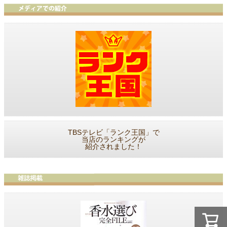
TBSテレビ「ランク王国」で
当店のランキングが
紹介されました！