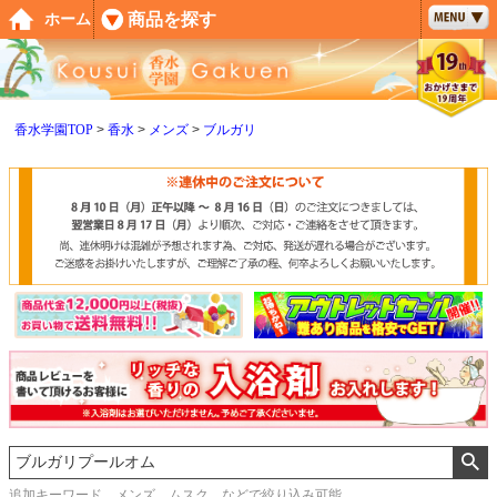
ペー
商品を探す
ホーム
ジト
ップ
へ
香水学園TOP
香水
メンズ
ブルガリ
追加キーワード メンズ、ムスク などで絞り込み可能