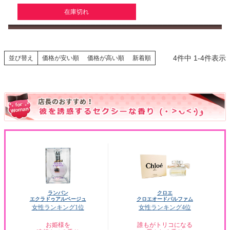
在庫切れ
4
件中
1
-
4
件表示
並び替え
価格が安い順
価格が高い順
新着順
ランバン
クロエ
エクラドゥアルページュ
クロエオードパルファム
女性ランキング1位
女性ランキング4位
お姫様を
誰もがトリコになる