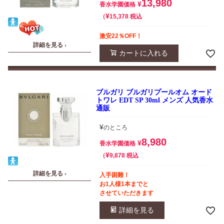
13,980
¥
香水学園価格
¥
税込
15,378
激安22％OFF！
詳細を見る ›
カートに入れる
ブルガリ ブルガリプールオム オード
トワレ EDT SP 30ml メンズ 人気香水
通販
¥
のところ
8,980
¥
香水学園価格
¥
税込
9,878
詳細を見る ›
入手困難！
お1人様1本までと
させていただきます
詳細を見る