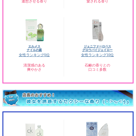
連想させる香り
愛される香り
エルメス
ジェニファーロペス
ナイルの庭
グロウバイジェイロー
女性ランキング6位
女性ランキング10位
清潔感のある
石鹸の香りとの
爽やかさ
口コミ多数