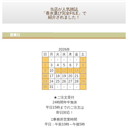
当店が人気雑誌
「香水選び完全FILE」で
紹介されました！
2026/8
日
月
火
水
木
金
土
-
-
-
-
-
-
1
2
3
4
5
6
7
8
9
10
11
12
13
14
15
16
17
18
19
20
21
22
23
24
25
26
27
28
29
30
31
-
-
-
-
-
★ご注文受付
24時間年中無休
平日15時までのご注文は
即日対応！
□事務所営業時間
平日：午前10時～午後5時