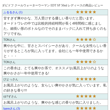
ダビドフ クールウォーターウーマン EDT SP 50ml レディースの商品レビュー
ふるる
1
甘すぎず爽やかな、万人受けする優しい香りだと思います。

オードトワレの中では比較的持続時間が長く4時間程に感じまし
た。細長い形のボトルなのでそのままバックに入れて持ち歩くのも
アリですね。
TON
爽やかな中に、甘さとスパイシーさがあり、クールな女性らしい香
りがするところが気に入ってます。会社にも一年中使用できるか
と・・・
TON
この香水は、とても爽やか系で、オススメ!お風呂上がりのような
爽やかさが一年中使用できる!
ぴよっ
お風呂上がりのような、女らしい爽やかさが気に入っています。私
の好きな香り!!!
ゆ?ず
お風呂上がりのような、爽やかな感じの香りが気に入りました。
karen
3