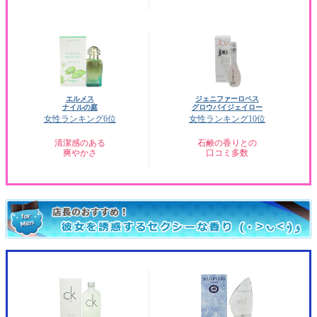
エルメス
ジェニファーロペス
ナイルの庭
グロウバイジェイロー
女性ランキング6位
女性ランキング10位
清潔感のある
石鹸の香りとの
爽やかさ
口コミ多数