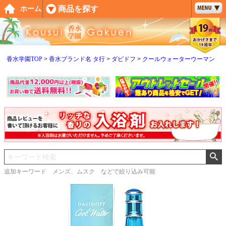
ペー
商品を探す
ホーム
ジト
ップ
へ
香水学園TOP
香水ブランド名 タ行
ダビドフ
クールウォーターウーマン
追加キーワード メンズ、ムスク などで絞り込み可能