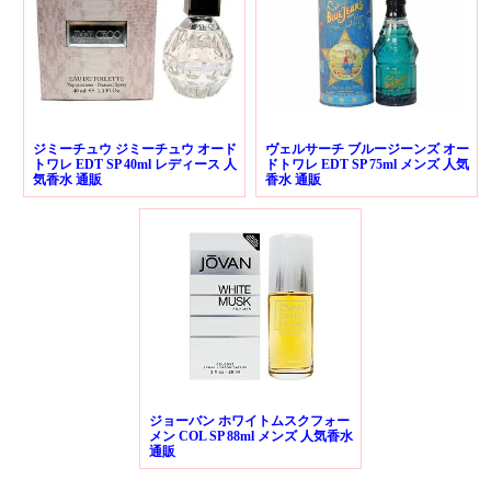
ジミーチュウ ジミーチュウ オード
ヴェルサーチ ブルージーンズ オー
トワレ EDT SP 40ml レディース 人
ドトワレ EDT SP 75ml メンズ 人気
気香水 通販
香水 通販
ジョーバン ホワイトムスクフォー
メン COL SP 88ml メンズ 人気香水
通販