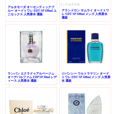
メンズ,おすすめ
アルタモーダ オーセンティックブ
アランドロン サムライ オードトワ
ルー オードトワレ EDT SP 100ml ユ
レ EDT SP 100ml メンズ 人気香水
ニセックス 人気香水 通販
通販
ランバン エクラドゥアルページュ
ジバンシー ウルトラマリン オード
オーデパルファム EDP SP 30ml レデ
トワレ EDT SP 100ml メンズ 人気香
ィース 人気香水 通販
水 通販