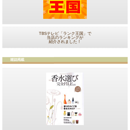
TBSテレビ「ランク王国」で
当店のランキングが
紹介されました！