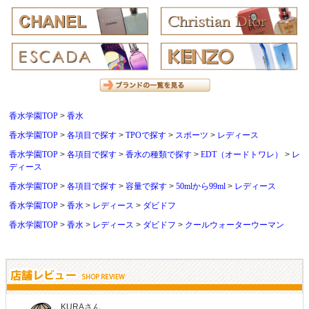
香水学園TOP
香水
香水学園TOP
各項目で探す
TPOで探す
スポーツ
レディース
香水学園TOP
各項目で探す
香水の種類で探す
EDT（オードトワレ）
レ
ディース
香水学園TOP
各項目で探す
容量で探す
50mlから99ml
レディース
香水学園TOP
香水
レディース
ダビドフ
香水学園TOP
香水
レディース
ダビドフ
クールウォーターウーマン
しらすさん