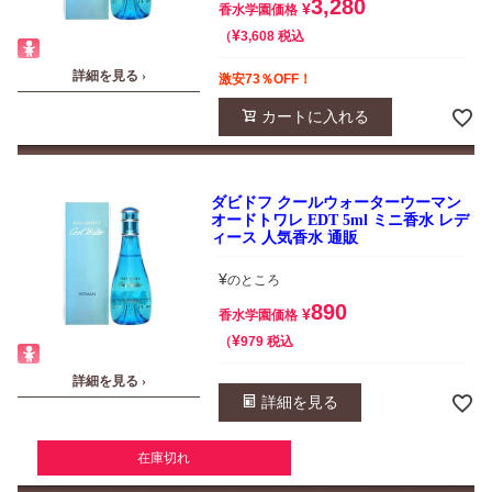
3,280
¥
香水学園価格
¥
税込
3,608
詳細を見る ›
激安73％OFF！
カートに入れる
ダビドフ クールウォーターウーマン
オードトワレ EDT 5ml ミニ香水 レデ
ィース 人気香水 通販
¥
のところ
890
¥
香水学園価格
¥
税込
979
詳細を見る ›
詳細を見る
在庫切れ