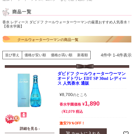
香水 レディース ダビドフ クールウォーターウーマンの厳選おすすめ人気香水！
【香水学園】
クールウォーターウーマンの商品一覧
4
件中
1
-
4
件表示
並び替え
価格が安い順
価格が高い順
新着順
ダビドフ クールウォーターウーマン
オードトワレ EDT SP 30ml レディー
ス 人気香水 通販
¥
8,700
のところ
1,890
¥
香水学園価格
¥
税込
2,079
激安79％OFF！
詳細を見る ›
カートに入れる