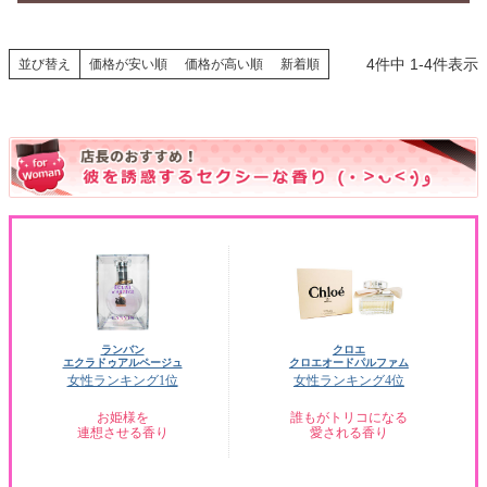
4
件中
1
-
4
件表示
並び替え
価格が安い順
価格が高い順
新着順
ランバン
クロエ
エクラドゥアルページュ
クロエオードパルファム
女性ランキング1位
女性ランキング4位
お姫様を
誰もがトリコになる
連想させる香り
愛される香り