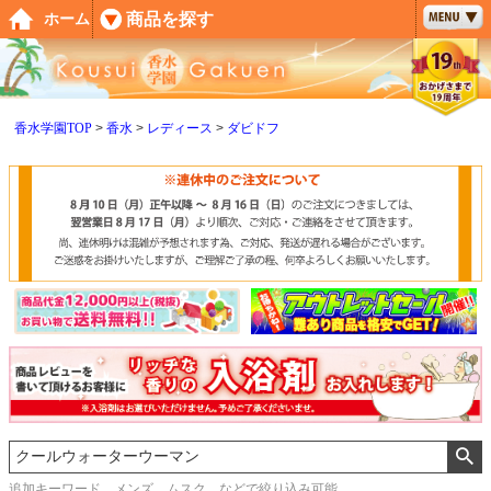
ペー
商品を探す
ホーム
ジト
ップ
へ
香水学園TOP
香水
レディース
ダビドフ
追加キーワード メンズ、ムスク などで絞り込み可能