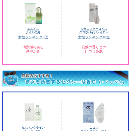
エルメス
ジェニファーロペス
ナイルの庭
グロウバイジェイロー
女性ランキング6位
女性ランキング10位
清潔感のある
石鹸の香りとの
爽やかさ
口コミ多数
カルバンクライン
ニコス