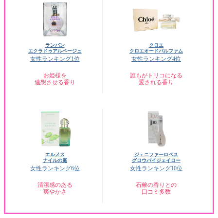
ランバン
クロエ
エクラドゥアルページュ
クロエオードパルファム
女性ランキング1位
女性ランキング4位
お姫様を
誰もがトリコになる
連想させる香り
愛される香り
エルメス
ジェニファーロペス
ナイルの庭
グロウバイジェイロー
女性ランキング6位
女性ランキング10位
清潔感のある
石鹸の香りとの
爽やかさ
口コミ多数