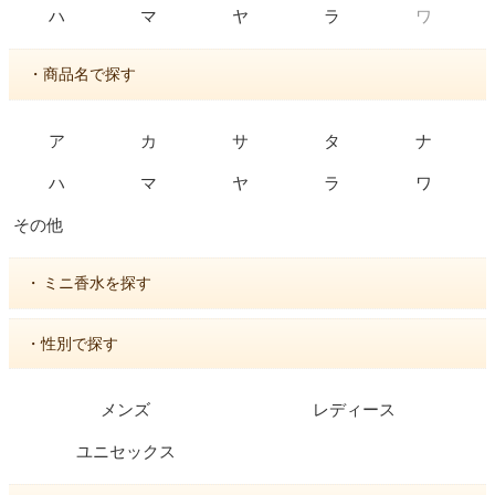
ワ
ハ
マ
ヤ
ラ
・商品名で探す
ア
カ
サ
タ
ナ
ハ
マ
ヤ
ラ
ワ
その他
・
ミニ香水を探す
・性別で探す
メンズ
レディース
ユニセックス