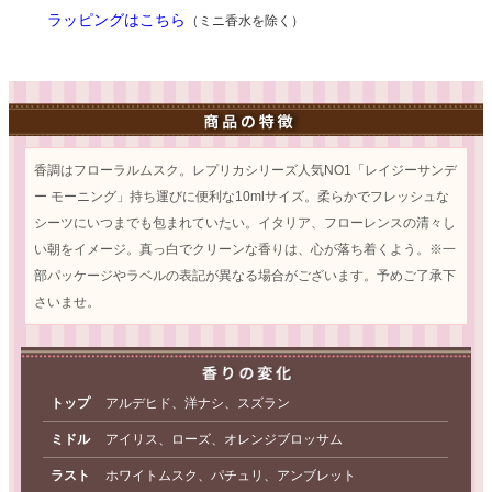
ラッピングはこちら
（ミニ香水を除く）
香調はフローラルムスク。レプリカシリーズ人気NO1「レイジーサンデ
ー モーニング」持ち運びに便利な10mlサイズ。柔らかでフレッシュな
シーツにいつまでも包まれていたい。イタリア、フローレンスの清々し
い朝をイメージ。真っ白でクリーンな香りは、心が落ち着くよう。※一
部パッケージやラベルの表記が異なる場合がございます。予めご了承下
さいませ。
トップ
アルデヒド、洋ナシ、スズラン
ミドル
アイリス、ローズ、オレンジブロッサム
ラスト
ホワイトムスク、パチュリ、アンブレット