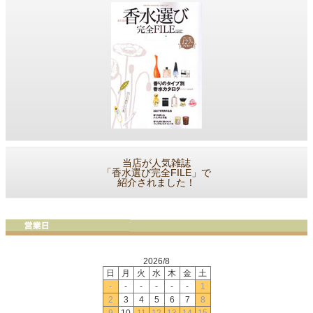
当店が人気雑誌
「香水選び完全FILE」で
紹介されました！
2026/8
日
月
火
水
木
金
土
-
-
-
-
-
-
1
2
3
4
5
6
7
8
9
10
11
12
13
14
15