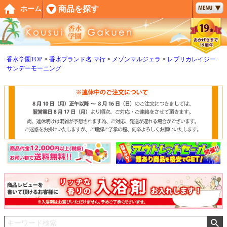
ペー
商品を探す
ホーム
ジト
ップ
へ
香水学園TOP
香水ブランド名 マ行
メゾンマルジェラ
レプリカレイジー
サンデーモーニング