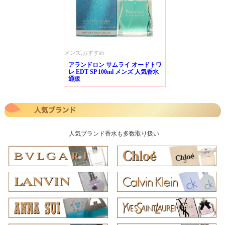
メンズ,おすすめ
アランドロン サムライ オードトワ
レ EDT SP 100ml メンズ 人気香水
通販
人気ブランド香水も多数取り扱い