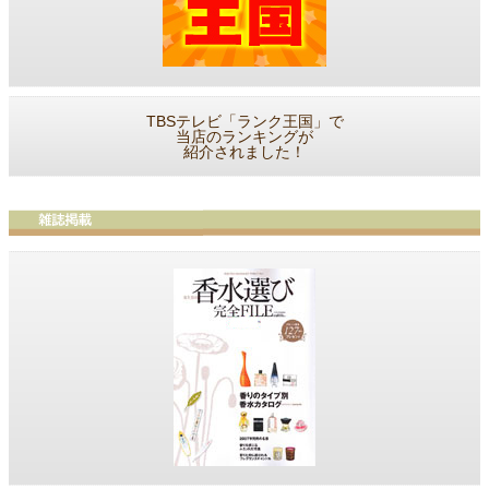
TBSテレビ「ランク王国」で
当店のランキングが
紹介されました！