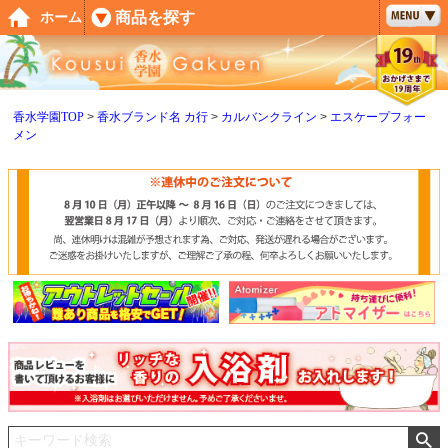
ペー
商品を探す
ホーム
ジト
ップ
へ
香水学園TOP
香水ブランド名 カ行
カルバンクライン
エスケープフォー
メン