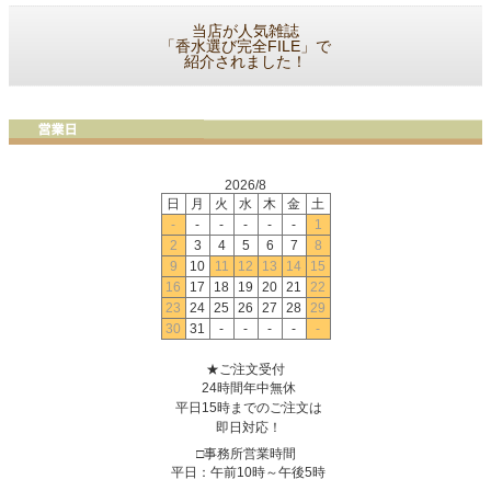
当店が人気雑誌
「香水選び完全FILE」で
紹介されました！
2026/8
日
月
火
水
木
金
土
-
-
-
-
-
-
1
2
3
4
5
6
7
8
9
10
11
12
13
14
15
16
17
18
19
20
21
22
23
24
25
26
27
28
29
30
31
-
-
-
-
-
★ご注文受付
24時間年中無休
平日15時までのご注文は
即日対応！
□事務所営業時間
平日：午前10時～午後5時