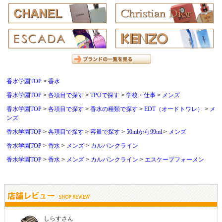
香水学園TOP
香水
香水学園TOP
各項目で探す
TPOで探す
学校・仕事
メンズ
香水学園TOP
各項目で探す
香水の種類で探す
EDT（オードトワレ）
メ
ンズ
香水学園TOP
各項目で探す
容量で探す
50mlから99ml
メンズ
香水学園TOP
香水
メンズ
カルバンクライン
香水学園TOP
香水
メンズ
カルバンクライン
エスケープフォーメン
しらすさん