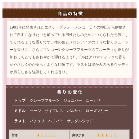
1993年に発表されたエスケープフォーメンは、日々の抑圧から解放さ
れて自由になりたいと願っている男性たちのためにつくられた元気にし
てくれるような香りです。樺の葉とメロンアイスのような甘くジューシ
ーな香りに、さらにマンゴーやグレープフルーツのフルーティな香りが
加わってとてもさわやかで弾けるよう!ミドルはアロマティックな香り
がやさしく心が安らぐような印象です。ラストは温かみのあるウッディ
が男らしさを強調してくれる香り。
トップ
グレープフルーツ ジュニパー ユーカリ
ミドル
セージ サイプレス バルサム ローズマリー
ラスト
パチュリ ベチバー サンダルウッド
★☆☆☆☆
★★★☆☆
甘さ
爽やかさ