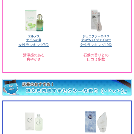
エルメス
ジェニファーロペス
ナイルの庭
グロウバイジェイロー
女性ランキング6位
女性ランキング10位
清潔感のある
石鹸の香りとの
爽やかさ
口コミ多数