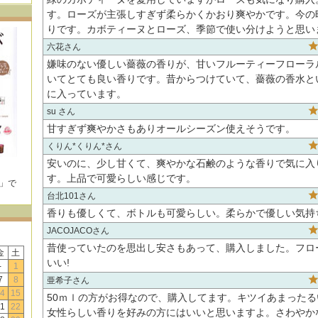
す。ローズが主張しすぎず柔らかくかおり爽やかです。今の
りです。カボティーヌとローズ、季節で使い分けようと思い
六花
嫌味のない優しい薔薇の香りが、甘いフルーティーフローラ
いてとても良い香りです。昔からつけていて、薔薇の香水と
に入っています。
su
甘すぎず爽やかさもありオールシーズン使えそうです。
くりん*くりん*
安いのに、少し甘くて、爽やかな石鹸のような香りで気に入
す。上品で可愛らしい感じです。
E」で
！
台北101
香りも優しくて、ボトルも可愛らしい。柔らかで優しい気持
JACOJACO
昔使っていたのを思出し安さもあって、購入しました。フロ
金
土
いい!
-
1
7
8
亜希子
4
15
50ｍｌの方がお得なので、購入してます。キツイあまった
1
22
女性らしい香りを好みの方にはいいと思いますよ。さわやか