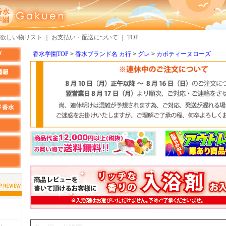
欲しい物リスト
｜
お支払い・配送について
｜
TOP
香水学園TOP
香水ブランド名 カ行
グレ
カボティーヌローズ
しらすさん
MMさん