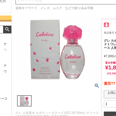
検索
たの
商品が早く届いたのでよか
好きな香水を、いろいろ少
気持ち
ったです。また利用させて
量試せるところが魅力でし
した。
追加キーワード メンズ、ムスク などで絞り込み可能
もらいます！
た。
いたし
商品番号
グレ カ
ナ
ドトワレ 
ース 人
ワ
¥
7,000
香水学園
ナ
¥
1,
ワ
¥
2,06
激安77
お気
ィース
グレ 人気香水 カボティーヌローズ EDT SP 50mlレディース