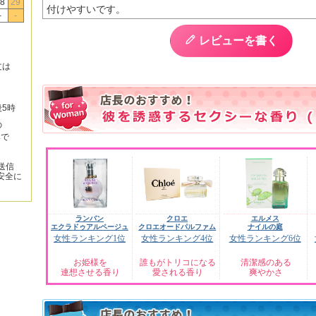
8
29
付けやすいです。
-
-
レビューを書く
文は
後5時
の
みで
送信
安全に
ランバン
クロエ
エルメス
エクラドゥアルページュ
クロエオードパルファム
ナイルの庭
女性ランキング1位
女性ランキング4位
女性ランキング6位
お姫様を
誰もがトリコになる
清潔感のある
連想させる香り
愛される香り
爽やかさ