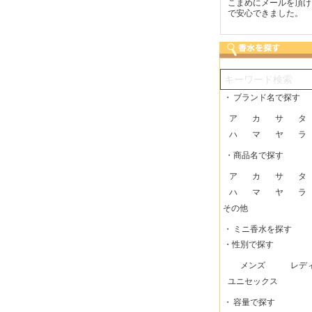
つも迅速な発送をしてい
梱包に気持ちが感じられま
こまめにメールを頂け
だけるので、助かってい
した！また利用させてもら
で安心できました。
す。
いますー。
・
ブランド名で探す
ア
カ
サ
タ
ハ
マ
ヤ
ラ
・商品名で探す
ア
カ
サ
タ
ハ
マ
ヤ
ラ
その他
・
ミニ香水を探す
・性別で探す
メンズ
レデ
ユニセックス
・
容量で探す