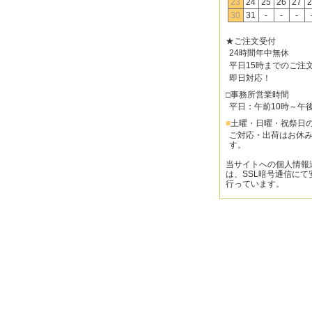
23
24
25
26
27
2
30
31
-
-
-
★ご注文受付
24時間年中無休
平日15時までのご注
即日対応！
□事務所営業時間
平日：午前10時～午
■
土曜・日曜・祝祭日
ご対応・出荷はお休
す。
当サイトへの個人情報
は、SSL暗号通信にて
行っています。