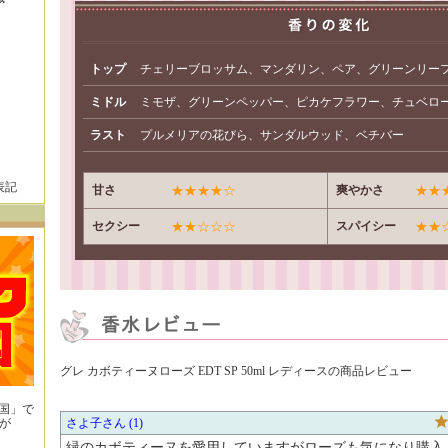
トップ
チェリーブロッサム、マンダリン、ペア、グリーンリー
ミドル
ミモザ、グリーンペッパー、ピカケフラワー、チュベロ
ラスト
プルメリアの花びら、サンダルウッド、ベチバー
表記
甘さ
★★★★☆
爽やかさ
★★
セクシー
★★☆☆☆
スパイシー
★★
グレ カボティーヌローズ EDT SP 50ml レディースの商品レビュー
王国」で
が
さよ子
1
！
緑のカボティーヌを愛用していますがローズも気になり購入