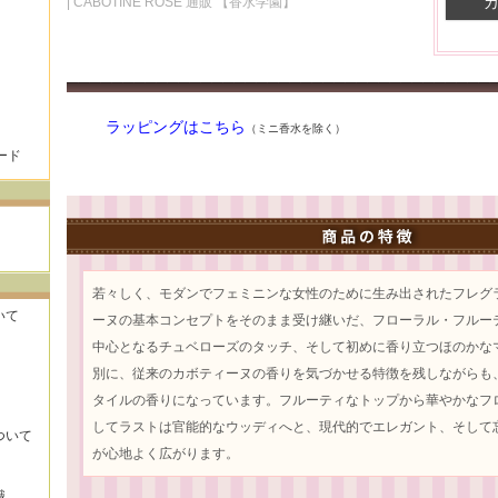
| CABOTINE ROSE 通販 【香水学園】
ラッピングはこちら
（ミニ香水を除く）
ード
若々しく、モダンでフェミニンな女性のために生み出されたフレグ
いて
ーヌの基本コンセプトをそのまま受け継いだ、フローラル・フルー
中心となるチュベローズのタッチ、そして初めに香り立つほのかな
別に、従来のカボティーヌの香りを気づかせる特徴を残しながらも
タイルの香りになっています。フルーティなトップから華やかなフ
してラストは官能的なウッディへと、現代的でエレガント、そして
ついて
が心地よく広がります。
識