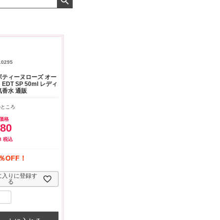
よくお取引が出来ま
おまけありがとうございま
お昼に買って次の日届いた
またよろしくお願い
した。早速レビューを書き
のでちょっとびっくりしま
ます。
ました！
した、また買います！
10295
ボティーヌローズ オー
EDT SP 50ml レディ
気香水 通販
のところ
価格
880
8
税込
％OFF！
に入りに登録す
る