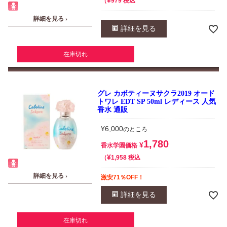
¥
税込
979
詳細を見る ›
詳細を見る
在庫切れ
グレ カボティーヌサクラ2019 オード
トワレ EDT SP 50ml レディース 人気
香水 通販
¥
6,000
のところ
1,780
¥
香水学園価格
¥
税込
1,958
詳細を見る ›
激安71％OFF！
詳細を見る
在庫切れ