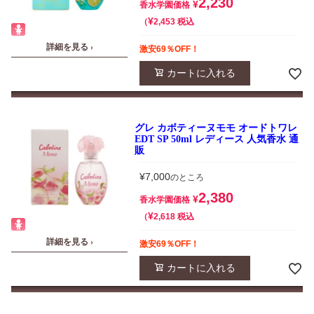
2,230
¥
香水学園価格
¥
税込
2,453
詳細を見る ›
激安69％OFF！
カートに入れる
グレ カボティーヌモモ オードトワレ
EDT SP 50ml レディース 人気香水 通
販
¥
7,000
のところ
2,380
¥
香水学園価格
¥
税込
2,618
詳細を見る ›
激安69％OFF！
カートに入れる