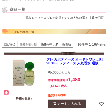
香水 レディース グレの厳選おすすめ人気15選！ 【香水学園】
グレの商品一覧
16
件中
1
-
16
件表示
並び替え
価格が安い順
価格が高い順
新着順
グレ カボティーヌ オードトワレ EDT
SP 30ml レディース 人気香水 通販
¥
5,000
のところ
1,480
¥
香水学園価格
¥
税込
1,628
激安71％OFF！
詳細を見る ›
カートに入れる