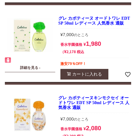
グレ カボティーヌ オードトワレ EDT
SP 50ml レディース 人気香水 通販
¥
7,000
のところ
1,980
¥
香水学園価格
¥
税込
2,178
激安79％OFF！
詳細を見る ›
カートに入れる
グレ カボティーヌキンモクセイ オー
ドトワレ EDT SP 50ml レディース 人
気香水 通販
¥
7,000
のところ
2,080
¥
香水学園価格