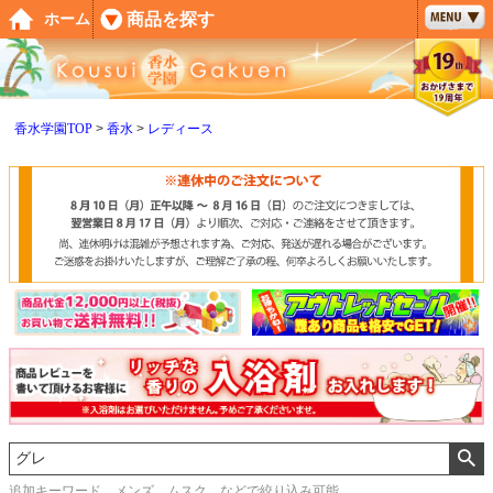
ペー
商品を探す
ホーム
ジト
ップ
へ
香水学園TOP
香水
レディース
追加キーワード メンズ、ムスク などで絞り込み可能