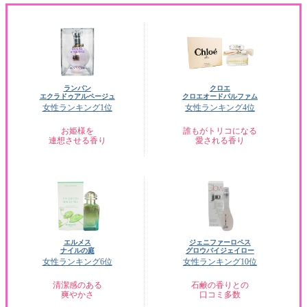
ランバン
クロエ
エクラドゥアルページュ
クロエオードパルファム
女性ランキング1位
女性ランキング4位
お姫様を
誰もがトリコになる
連想させる香り
愛される香り
エルメス
ジェニファーロペス
ナイルの庭
グロウバイジェイロー
女性ランキング6位
女性ランキング10位
清潔感のある
石鹸の香りとの
爽やかさ
口コミ多数