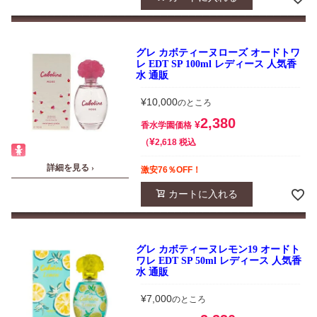
グレ カボティーヌローズ オードトワ
レ EDT SP 100ml レディース 人気香
水 通販
¥
10,000
のところ
2,380
¥
香水学園価格
¥
税込
2,618
詳細を見る ›
激安76％OFF！
カートに入れる
グレ カボティーヌレモン19 オードト
ワレ EDT SP 50ml レディース 人気香
水 通販
¥
7,000
のところ