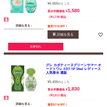
¥
6,000
のところ
1,580
¥
香水学園価格
¥
税込
1,738
詳細を見る ›
激安74％OFF！
詳細を見る
在庫切れ
グレ カボティーヌグリーンサマー オ
ードトワレ EDT SP 50ml レディース
人気香水 通販
¥
5,400
のところ
1,830
¥
香水学園価格
¥
税込
2,013
詳細を見る ›
激安67％OFF！