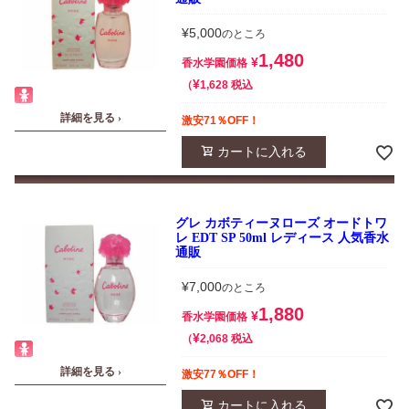
¥
5,000
のところ
1,480
¥
香水学園価格
¥
税込
1,628
詳細を見る ›
激安71％OFF！
カートに入れる
グレ カボティーヌローズ オードトワ
レ EDT SP 50ml レディース 人気香水
通販
¥
7,000
のところ
1,880
¥
香水学園価格
¥
税込
2,068
詳細を見る ›
激安77％OFF！
カートに入れる