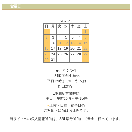
2026/8
日
月
火
水
木
金
土
-
-
-
-
-
-
1
2
3
4
5
6
7
8
9
10
11
12
13
14
15
16
17
18
19
20
21
22
23
24
25
26
27
28
29
30
31
-
-
-
-
-
★ご注文受付
24時間年中無休
平日15時までのご注文は
即日対応！
□事務所営業時間
平日：午前10時～午後5時
■
土曜・日曜・祝祭日の
ご対応・出荷はお休みです。
当サイトへの個人情報送信は、SSL暗号通信にて安全に行っています。