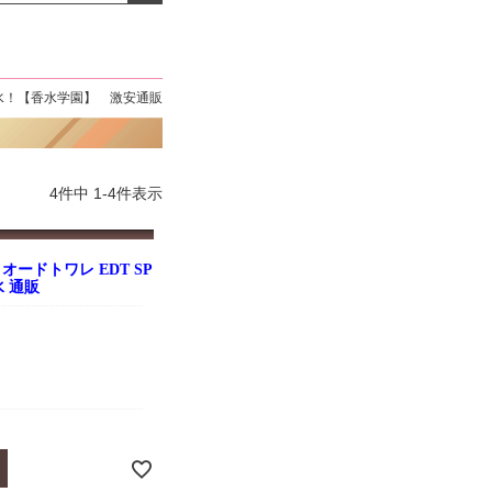
よくお取引が出来ま
おまけありがとうございま
お昼に買って次の日届いた
またよろしくお願い
した。早速レビューを書き
のでちょっとびっくりしま
ます。
ました！
した、また買います！
水！【香水学園】 激安通販
4
件中
1
-
4
件表示
オードトワレ EDT SP
水 通販