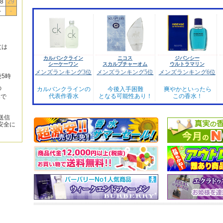
8
29
-
-
文は
カルバンクライン
ニコス
ジバンシー
シーケーワン
スカルプチャーオム
ウルトラマリン
メンズランキング3位
メンズランキング5位
メンズランキング6位
後5時
の
カルバンクラインの
今後入手困難
爽やかといったら
代表作香水
となる可能性あり！
この香水！
みで
送信
安全に