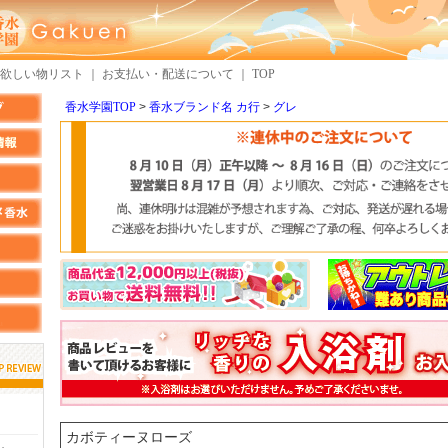
欲しい物リスト
｜
お支払い・配送について
｜
TOP
香水学園TOP
香水ブランド名 カ行
グレ
しらすさん
MMさん
検索