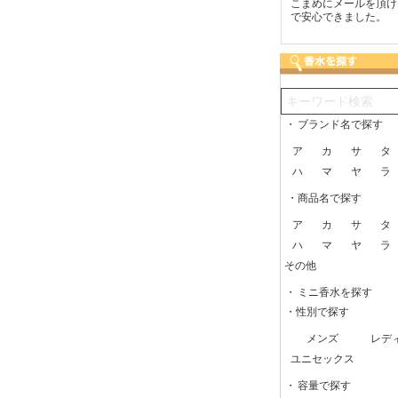
つも迅速な発送をしてい
梱包に気持ちが感じられま
こまめにメールを頂け
だけるので、助かってい
した！また利用させてもら
で安心できました。
す。
いますー。
・
ブランド名で探す
ア
カ
サ
タ
ハ
マ
ヤ
ラ
・商品名で探す
ア
カ
サ
タ
ハ
マ
ヤ
ラ
その他
・
ミニ香水を探す
・性別で探す
メンズ
レデ
ユニセックス
・
容量で探す