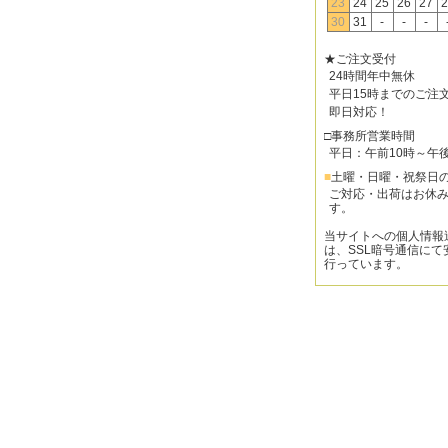
23
24
25
26
27
2
30
31
-
-
-
★ご注文受付
24時間年中無休
平日15時までのご注
即日対応！
□事務所営業時間
平日：午前10時～午
■
土曜・日曜・祝祭日
ご対応・出荷はお休
す。
当サイトへの個人情報
は、SSL暗号通信にて
行っています。