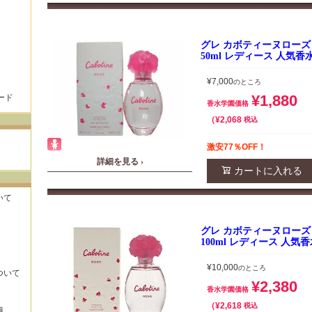
グレ カボティーヌローズ 
50ml レディース 人気香
¥
7,000
のところ
¥
1,880
ード
香水学園価格
¥
2,068
税込
激安77％OFF！
詳細を見る ›
カートに入れる
いて
グレ カボティーヌローズ 
100ml レディース 人気
¥
10,000
のところ
ついて
¥
2,380
香水学園価格
¥
2,618
税込
識