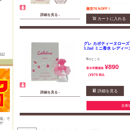
激安76％OFF！
詳細を見る ›
カートに入れる
グレ カボティーヌローズ 
3.2ml ミニ香水 レディ
表記
¥
のところ
¥
890
香水学園価格
¥
979
税込
詳細を見る
詳細を見る ›
在庫
王国」で
が
！