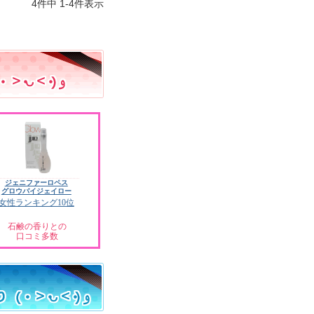
4
件中
1
-
4
件表示
ジェニファーロペス
グロウバイジェイロー
女性ランキング10位
石鹸の香りとの
口コミ多数