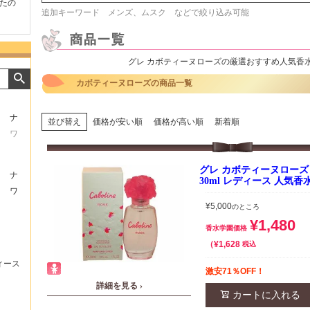
たの
商品が早く届いたのでよか
好きな香水を、いろいろ少
気持ち
追加キーワード メンズ、ムスク などで絞り込み可能
ったです。また利用させて
量試せるところが魅力でし
した。
もらいます！
た。
いたし
グレ カボティーヌローズの厳選おすすめ人気香
カボティーヌローズの商品一覧
ナ
並び替え
価格が安い順
価格が高い順
新着順
ワ
グレ カボティーヌローズ 
ナ
30ml レディース 人気香
ワ
¥
5,000
のところ
¥
1,480
香水学園価格
¥
1,628
税込
ィース
激安71％OFF！
詳細を見る ›
カートに入れる