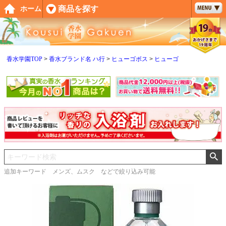
ペー
商品を探す
ホーム
ジト
ップ
へ
香水学園TOP
香水ブランド名 ハ行
ヒューゴボス
ヒューゴ
追加キーワード メンズ、ムスク などで絞り込み可能