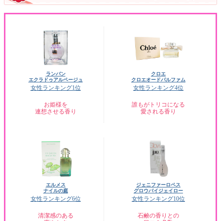
ランバン
クロエ
エクラドゥアルページュ
クロエオードパルファム
女性ランキング1位
女性ランキング4位
お姫様を
誰もがトリコになる
連想させる香り
愛される香り
エルメス
ジェニファーロペス
ナイルの庭
グロウバイジェイロー
女性ランキング6位
女性ランキング10位
清潔感のある
石鹸の香りとの