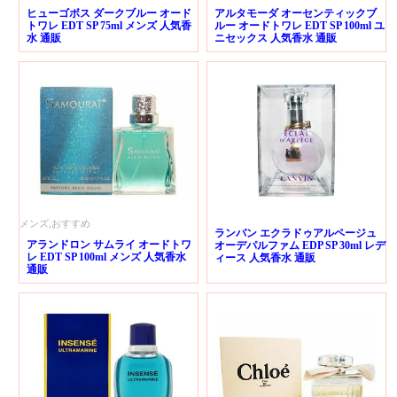
ヒューゴボス ダークブルー オード
アルタモーダ オーセンティックブ
トワレ EDT SP 75ml メンズ 人気香
ルー オードトワレ EDT SP 100ml ユ
水 通販
ニセックス 人気香水 通販
メンズ,おすすめ
ランバン エクラドゥアルページュ
アランドロン サムライ オードトワ
オーデパルファム EDP SP 30ml レデ
レ EDT SP 100ml メンズ 人気香水
ィース 人気香水 通販
通販