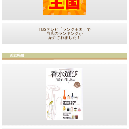
TBSテレビ「ランク王国」で
当店のランキングが
紹介されました！