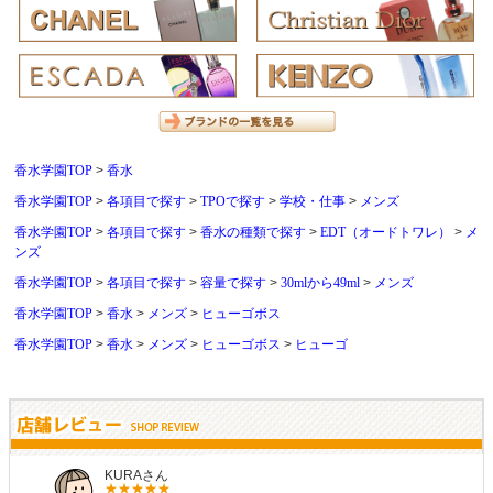
香水学園TOP
香水
香水学園TOP
各項目で探す
TPOで探す
学校・仕事
メンズ
香水学園TOP
各項目で探す
香水の種類で探す
EDT（オードトワレ）
メ
ンズ
香水学園TOP
各項目で探す
容量で探す
30mlから49ml
メンズ
香水学園TOP
香水
メンズ
ヒューゴボス
香水学園TOP
香水
メンズ
ヒューゴボス
ヒューゴ
KURAさん