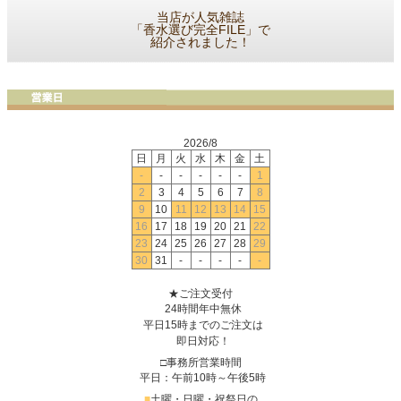
当店が人気雑誌
「香水選び完全FILE」で
紹介されました！
2026/8
日
月
火
水
木
金
土
-
-
-
-
-
-
1
2
3
4
5
6
7
8
9
10
11
12
13
14
15
16
17
18
19
20
21
22
23
24
25
26
27
28
29
30
31
-
-
-
-
-
★ご注文受付
24時間年中無休
平日15時までのご注文は
即日対応！
□事務所営業時間
平日：午前10時～午後5時
■
土曜・日曜・祝祭日の