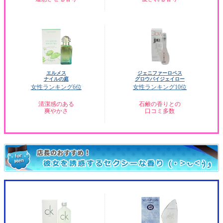
エルメス
ジェニファーロペス
ナイルの庭
グロウバイジェイロー
女性ランキング6位
女性ランキング10位
清潔感のある
石鹸の香りとの
爽やかさ
口コミ多数