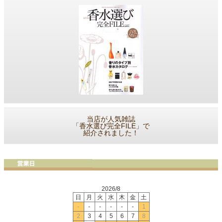
当店が人気雑誌
「香水選び完全FILE」で
紹介されました！
2026/8
日
月
火
水
木
金
土
-
-
-
-
-
-
1
2
3
4
5
6
7
8