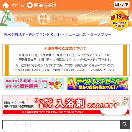
ペー
商品を探す
ホーム
ジト
ップ
へ
香水学園TOP
香水ブランド名 ハ行
ヒューゴボス
ダークブルー