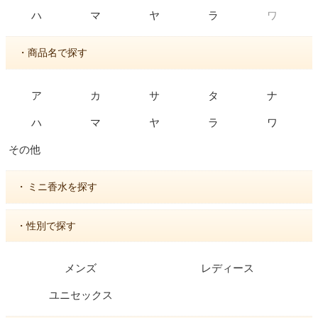
ワ
ハ
マ
ヤ
ラ
・商品名で探す
ア
カ
サ
タ
ナ
ハ
マ
ヤ
ラ
ワ
その他
・
ミニ香水を探す
・性別で探す
メンズ
レディース
ユニセックス