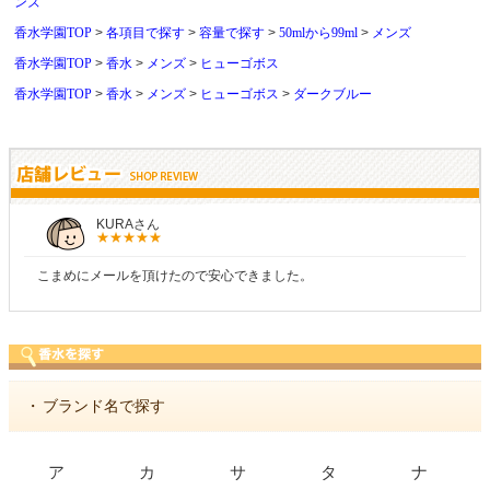
ンズ
香水学園TOP
各項目で探す
容量で探す
50mlから99ml
メンズ
香水学園TOP
香水
メンズ
ヒューゴボス
香水学園TOP
香水
メンズ
ヒューゴボス
ダークブルー
KURAさん
こまめにメールを頂けたので安心できました。
・
ブランド名で探す
ア
カ
サ
タ
ナ