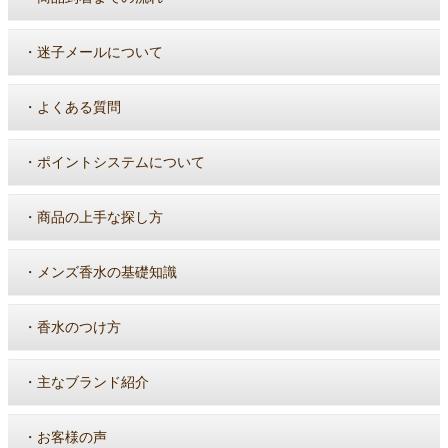
・
迷子メールについて
・
よくある質問
・
ポイントシステムについて
・
商品の上手な探し方
・
メンズ香水の基礎知識
・
香水のつけ方
・
主なブランド紹介
・
お客様の声