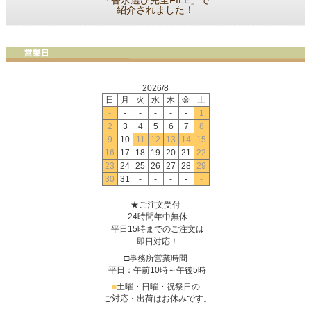
紹介されました！
2026/8
日
月
火
水
木
金
土
-
-
-
-
-
-
1
2
3
4
5
6
7
8
9
10
11
12
13
14
15
16
17
18
19
20
21
22
23
24
25
26
27
28
29
30
31
-
-
-
-
-
★ご注文受付
24時間年中無休
平日15時までのご注文は
即日対応！
□事務所営業時間
平日：午前10時～午後5時
■
土曜・日曜・祝祭日の
ご対応・出荷はお休みです。