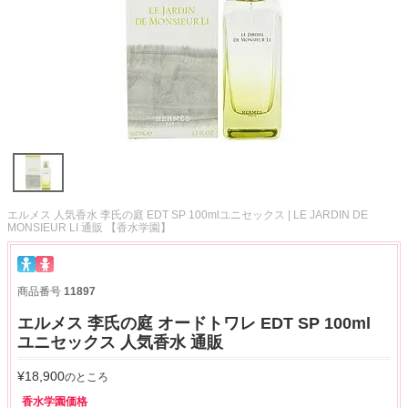
エルメス 人気香水 李氏の庭 EDT SP 100mlユニセックス | LE JARDIN DE
MONSIEUR LI 通販 【香水学園】
商品番号
11897
エルメス 李氏の庭 オードトワレ EDT SP 100ml
ユニセックス 人気香水 通販
¥
18,900
のところ
香水学園価格