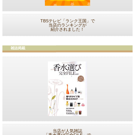
TBSテレビ「ランク王国」で
当店のランキングが
紹介されました！
当店が人気雑誌
「香水選び完全FILE」で