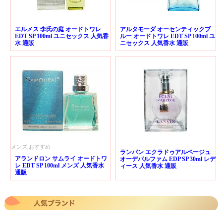
エルメス 李氏の庭 オードトワレ
アルタモーダ オーセンティックブ
EDT SP 100ml ユニセックス 人気香
ルー オードトワレ EDT SP 100ml ユ
水 通販
ニセックス 人気香水 通販
メンズ,おすすめ
ランバン エクラドゥアルページュ
アランドロン サムライ オードトワ
オーデパルファム EDP SP 30ml レデ
レ EDT SP 100ml メンズ 人気香水
ィース 人気香水 通販
通販