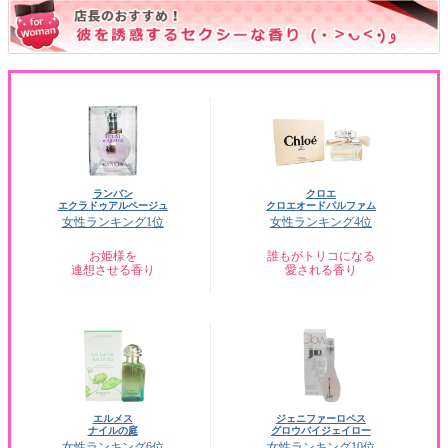
ランバン
クロエ
エクラドゥアルページュ
クロエオードパルファム
女性ランキング1位
女性ランキング4位
お姫様を
誰もがトリコになる
連想させる香り
愛される香り
エルメス
ジェニファーロペス
ナイルの庭
グロウバイジェイロー
女性ランキング6位
女性ランキング10位