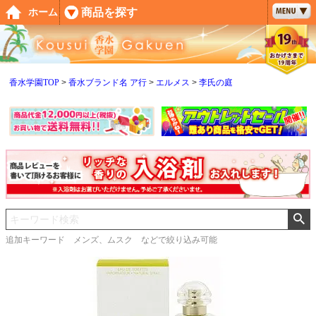
ペー
商品を探す
ホーム
ジト
ップ
へ
香水学園TOP
香水ブランド名 ア行
エルメス
李氏の庭
追加キーワード メンズ、ムスク などで絞り込み可能