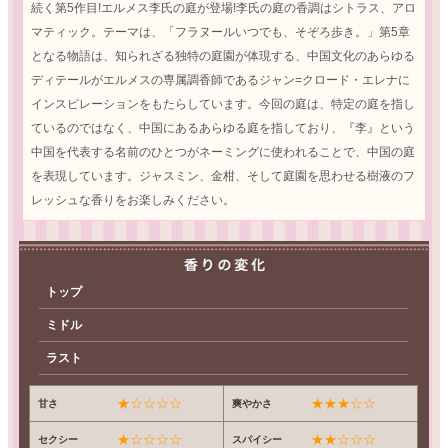
続く第5作目!エルメス李氏の庭が登場!李氏の庭の香調はシトラス、アロ
マティック。テーマは、「フラヌールいつでも、そぞろ歩き。」第5章
となる物語は、知られざる独特の庭園が体現する、中国文化のあらゆる
ディテールがエルメスの専属調香師であるジャン=クロード・エレナに
インスピレーションをもたらしています。今回の庭は、特定の庭を指し
ているのではなく、中国にあるあらゆる庭を指しており、『李』という
中国を代表する名前のひとつがネーミングに使われることで、中国の庭
を表現しています。ジャスミン、金柑、そして庭園を思わせる樹液のフ
レッシュな香りをお楽しみください。
トップ
ミドル
ラスト
★☆☆☆☆
★★★☆☆
甘さ
爽やかさ
★☆☆☆☆
★★☆☆☆
セクシー
スパイシー