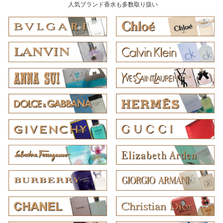
人気ブランド香水も多数取り扱い