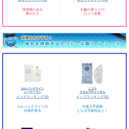
清潔感のある
石鹸の香りとの
爽やかさ
口コミ多数
カルバンクライン
ニコス
シーケーワン
スカルプチャーオム
メンズランキング3位
メンズランキング5位
カルバンクラインの
今後入手困難
代表作香水
となる可能性あり！