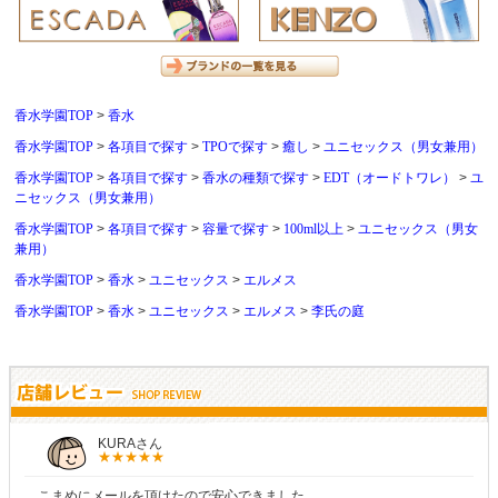
香水学園TOP
香水
香水学園TOP
各項目で探す
TPOで探す
癒し
ユニセックス（男女兼用）
香水学園TOP
各項目で探す
香水の種類で探す
EDT（オードトワレ）
ユ
ニセックス（男女兼用）
香水学園TOP
各項目で探す
容量で探す
100ml以上
ユニセックス（男女
兼用）
香水学園TOP
香水
ユニセックス
エルメス
香水学園TOP
香水
ユニセックス
エルメス
李氏の庭
KURAさん
こまめにメールを頂けたので安心できました。