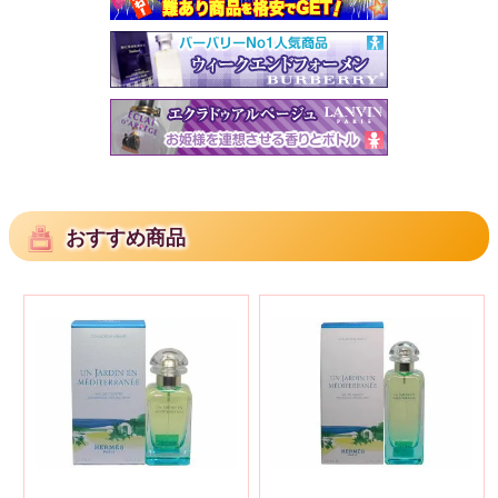
おすすめ商品