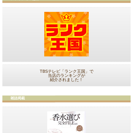
TBSテレビ「ランク王国」で
当店のランキングが
紹介されました！