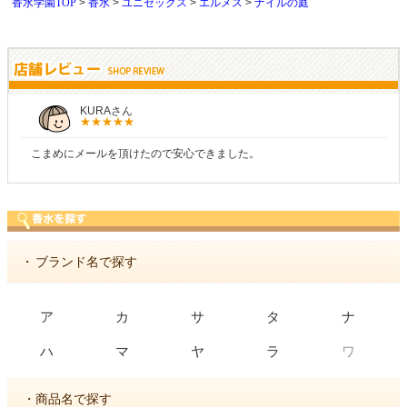
香水学園TOP
香水
ユニセックス
エルメス
ナイルの庭
KURAさん
しら
ールを頂けたので安心できました。
商品が早く届
・
ブランド名で探す
ア
カ
サ
タ
ナ
ワ
ハ
マ
ヤ
ラ
・商品名で探す