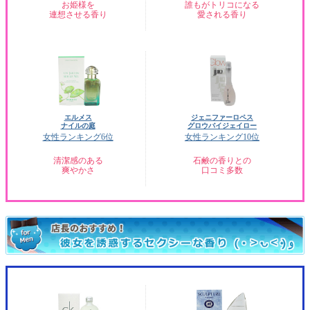
お姫様を
誰もがトリコになる
連想させる香り
愛される香り
エルメス
ジェニファーロペス
ナイルの庭
グロウバイジェイロー
女性ランキング6位
女性ランキング10位
清潔感のある
石鹸の香りとの
爽やかさ
口コミ多数