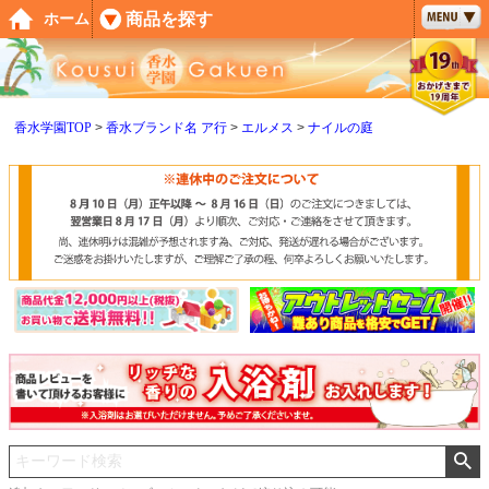
ペー
商品を探す
ホーム
ジト
ップ
へ
香水学園TOP
香水ブランド名 ア行
エルメス
ナイルの庭