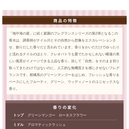
「地中海の庭」に続く庭園のフレグランスシリーズの第2弾となるこの
香水は、調香師がナイル川とその自然から想像をエスカレーションさ
せ、創りだした香りだと言われています。香りをかいだだけでゆったり
と流れるナイルのほとり、クレオパトラも愛でたかもしれない睡蓮の美
しい風景がイメージできる上品な香り。決して「自然」をそのまま切り
取ってきたわけではないのに、人工的な無機質さを感じさせないフレグ
ランスです。柑橘系のグリーンマンゴーをはじめ、フレッシュな香りを
ベースにしたフルーティ、グリーン、ウッディノートのユニセックスな
香り。
トップ
グリーンマンゴー ロータスフラワー
ミドル
アロマティックラッシュ