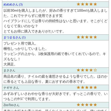
めめめ
3
以前30mlを購入しましたが、好みの香りすぎて100mlも購入しまし
た。これでケチらずに使用できます笑

ハイブランドにしては香りの持続性はないと思います。そこがくど
くなくて良いのかな？

とてもお得に購入できありがたいです。
まつまる
1
プレゼント用で購入。

梱包しっかりしていました。

ラッピングの上から、1枚保護用の紙で巻いてくれているので、キ
ズもなし！

大満足。
まさ
商品名の通り、ナイルの庭を連想させるような香りでした。ほのか
に香るとても上品な香り。夏におすすめの香水です。
ナギサ
みずみずしいさわやかな香りが大好きです。ずっとこの香りで、い
つもこのｻｲｽﾞで利用してます。
ZooToo
本当に大好きな香りです。甘くなくスッキリしていて、使いやすく