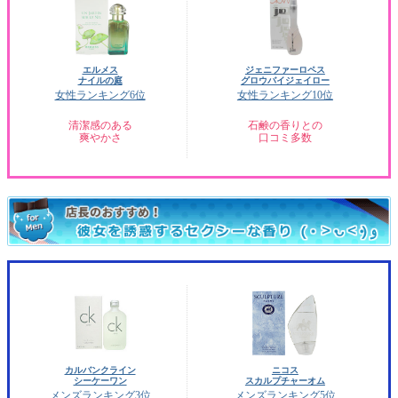
エルメス
ジェニファーロペス
ナイルの庭
グロウバイジェイロー
女性ランキング6位
女性ランキング10位
清潔感のある
石鹸の香りとの
爽やかさ
口コミ多数
カルバンクライン
ニコス
シーケーワン
スカルプチャーオム
メンズランキング3位
メンズランキング5位