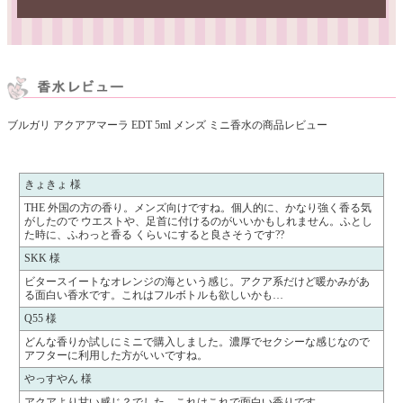
ブルガリ アクアアマーラ EDT 5ml メンズ ミニ香水の商品レビュー
きょきょ 様
THE 外国の方の香り。メンズ向けですね。個人的に、かなり強く香る気
がしたので ウエストや、足首に付けるのがいいかもしれません。ふとし
た時に、ふわっと香る くらいにすると良さそうです??
SKK 様
ビタースイートなオレンジの海という感じ。アクア系だけど暖かみがあ
る面白い香水です。これはフルボトルも欲しいかも…
Q55 様
どんな香りか試しにミニで購入しました。濃厚でセクシーな感じなので
アフターに利用した方がいいですね。
やっすやん 様
アクアより甘い感じ？でした。これはこれで面白い香りです。