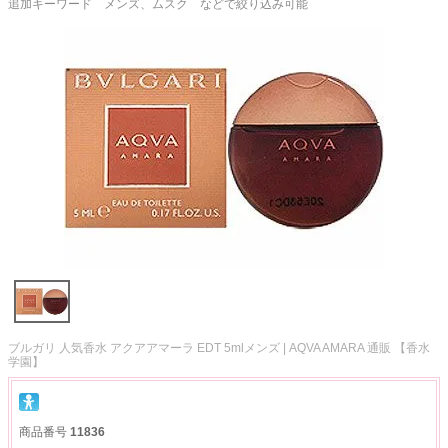
追加キーワード メンズ、ムスク などで絞り込み可能
ブルガリ 人気香水 アクアアマーラ EDT 5mlメンズ | AQVA AMARA 通販 【香水
学園】
商品番号
11836