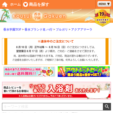
ペー
商品を探す
ホーム
ジト
ップ
へ
香水学園TOP
香水ブランド名 ハ行
ブルガリ
アクアアマーラ