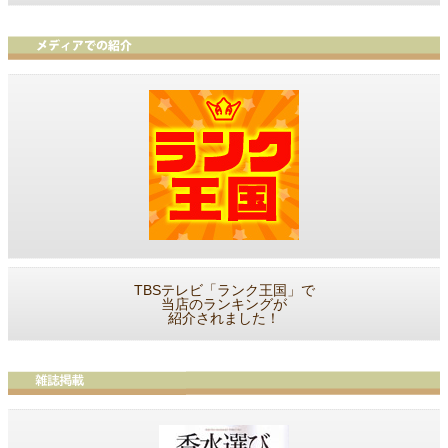
TBSテレビ「ランク王国」で
当店のランキングが
紹介されました！