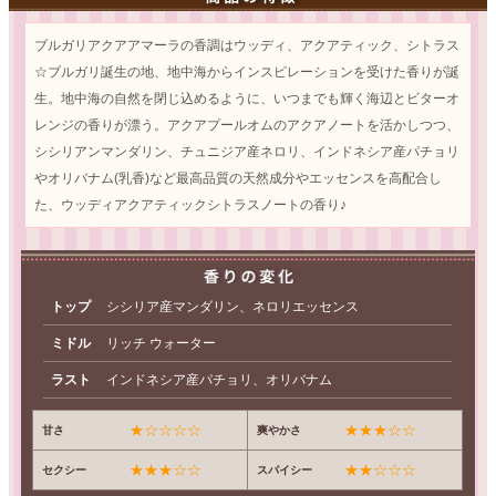
ブルガリアクアアマーラの香調はウッディ、アクアティック、シトラス
☆ブルガリ誕生の地、地中海からインスピレーションを受けた香りが誕
生。地中海の自然を閉じ込めるように、いつまでも輝く海辺とビターオ
レンジの香りが漂う。アクアプールオムのアクアノートを活かしつつ、
シシリアンマンダリン、チュニジア産ネロリ、インドネシア産パチョリ
やオリバナム(乳香)など最高品質の天然成分やエッセンスを高配合し
た、ウッディアクアティックシトラスノートの香り♪
トップ
シシリア産マンダリン、ネロリエッセンス
ミドル
リッチ ウォーター
ラスト
インドネシア産パチョリ、オリバナム
★☆☆☆☆
★★★☆☆
甘さ
爽やかさ
★★★☆☆
★★☆☆☆
セクシー
スパイシー