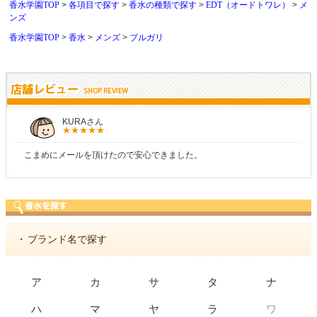
香水学園TOP
各項目で探す
香水の種類で探す
EDT（オードトワレ）
メ
ンズ
香水学園TOP
香水
メンズ
ブルガリ
しらすさん
ました。
商品が早く届いたのでよかったです。また
・
ブランド名で探す
ア
カ
サ
タ
ナ
ワ
ハ
マ
ヤ
ラ