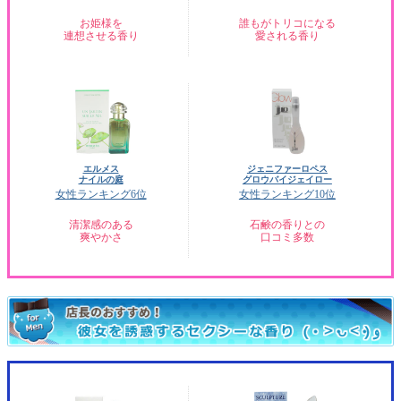
お姫様を
誰もがトリコになる
連想させる香り
愛される香り
エルメス
ジェニファーロペス
ナイルの庭
グロウバイジェイロー
女性ランキング6位
女性ランキング10位
清潔感のある
石鹸の香りとの
爽やかさ
口コミ多数