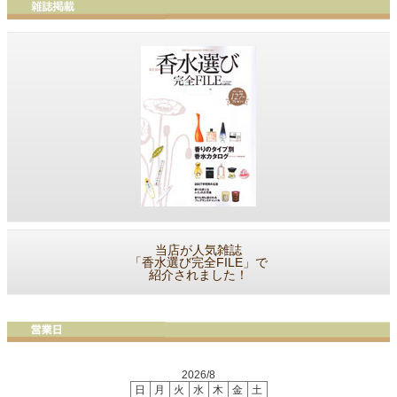
当店が人気雑誌
「香水選び完全FILE」で
紹介されました！
2026/8
日
月
火
水
木
金
土