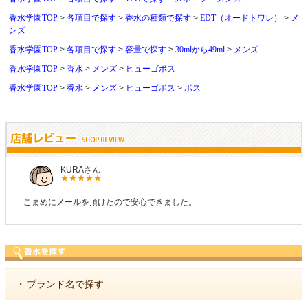
香水学園TOP
各項目で探す
香水の種類で探す
EDT（オードトワレ）
メ
ンズ
香水学園TOP
各項目で探す
容量で探す
30mlから49ml
メンズ
香水学園TOP
香水
メンズ
ヒューゴボス
香水学園TOP
香水
メンズ
ヒューゴボス
ボス
しらすさん
商品が早く届いたのでよかったです。また利用させ
・
ブランド名で探す