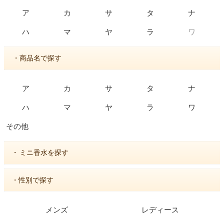
ア
カ
サ
タ
ナ
ワ
ハ
マ
ヤ
ラ
・商品名で探す
ア
カ
サ
タ
ナ
ハ
マ
ヤ
ラ
ワ
その他
・
ミニ香水を探す
・性別で探す
メンズ
レディース