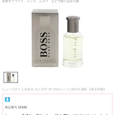
追加キーワード メンズ、ムスク などで絞り込み可能
ヒューゴボス 人気香水 ボス EDT SP 30mlメンズ | BOSS 通販 【香水学園】
商品番号
10326