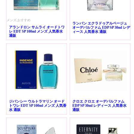
メンズ,おすすめ
ランバン エクラドゥアルページュ
アランドロン サムライ オードトワ
オーデパルファム EDP SP 30ml レデ
レ EDT SP 100ml メンズ 人気香水
ィース 人気香水 通販
通販
ジバンシー ウルトラマリン オード
クロエ クロエ オーデパルファム
トワレ EDT SP 100ml メンズ 人気香
EDP SP 30ml レディース 人気香水
水 通販
通販