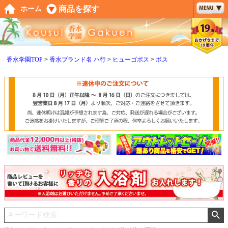
ペー
商品を探す
ホーム
ジト
ップ
へ
香水学園TOP
香水ブランド名 ハ行
ヒューゴボス
ボス