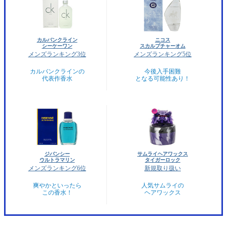
カルバンクライン
ニコス
シーケーワン
スカルプチャーオム
メンズランキング3位
メンズランキング5位
カルバンクラインの
今後入手困難
代表作香水
となる可能性あり！
ジバンシー
サムライヘアワックス
ウルトラマリン
タイガーロック
メンズランキング6位
新規取り扱い
爽やかといったら
人気サムライの
この香水！
ヘアワックス