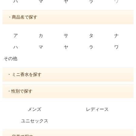
ワ
ハ
マ
ヤ
ラ
・商品名で探す
ア
カ
サ
タ
ナ
ハ
マ
ヤ
ラ
ワ
その他
・
ミニ香水を探す
・性別で探す
メンズ
レディース
ユニセックス