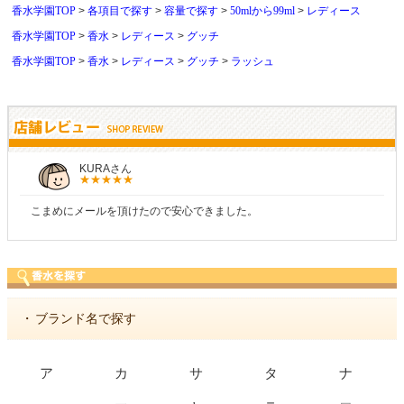
香水学園TOP
各項目で探す
容量で探す
50mlから99ml
レディース
香水学園TOP
香水
レディース
グッチ
香水学園TOP
香水
レディース
グッチ
ラッシュ
しらすさん
商品が早く届いたのでよかったです。また利用させてもらいます！
・
ブランド名で探す
ア
カ
サ
タ
ナ