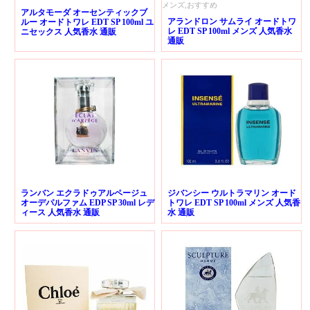
メンズ,おすすめ
アルタモーダ オーセンティックブ
アランドロン サムライ オードトワ
ルー オードトワレ EDT SP 100ml ユ
レ EDT SP 100ml メンズ 人気香水
ニセックス 人気香水 通販
通販
ランバン エクラドゥアルページュ
ジバンシー ウルトラマリン オード
オーデパルファム EDP SP 30ml レデ
トワレ EDT SP 100ml メンズ 人気香
ィース 人気香水 通販
水 通販