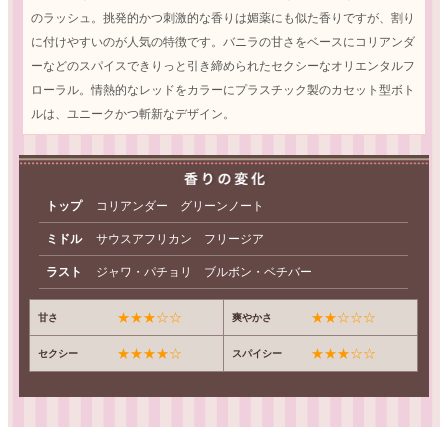
のラッシュ。挑発的かつ刺激的な香りは媚薬にも似た香りですが、割り
に付けやすいのが人気の特徴です。バニラの甘さをベースにコリアンダ
ーなどのスパイスできりっと引き締められたセクシーなオリエンタルフ
ローラル。情熱的なレッドをカラーにプラスチック製のカセット型ボト
ルは、ユニークかつ斬新なデザイン。
トップ
コリアンダー グリーンノート
ミドル
サウスアフリカン フリージア
ラスト
ジャワ・パチョリ ブルボン・ベチバー
★★★☆☆
★★☆☆☆
甘さ
爽やかさ
★★★★☆
★★★☆☆
セクシー
スパイシー