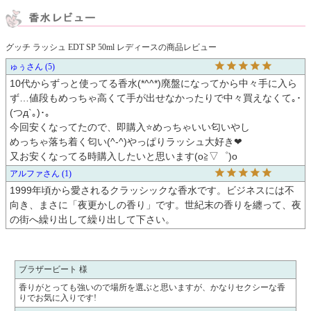
グッチ ラッシュ EDT SP 50ml レディースの商品レビュー
ゅぅ
5
10代からずっと使ってる香水(*^^*)廃盤になってから中々手に入ら
ず…値段もめっちゃ高くて手が出せなかったりで中々買えなくて｡･
(つд`｡)･｡

今回安くなってたので、即購入⭐めっちゃいい匂いやし

めっちゃ落ち着く匂い(^-^)やっぱりラッシュ大好き❤

又お安くなってる時購入したいと思います(o≧▽゜)o
アルファ
1
1999年頃から愛されるクラッシックな香水です。ビジネスには不
向き、まさに「夜更かしの香り」です。世紀末の香りを纏って、夜
の街へ繰り出して繰り出して下さい。
ブラザービート 様
香りがとっても強いので場所を選ぶと思いますが、かなりセクシーな香
りでお気に入りです!