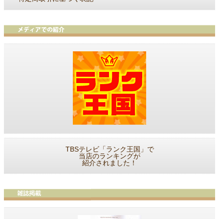
TBSテレビ「ランク王国」で
当店のランキングが
紹介されました！