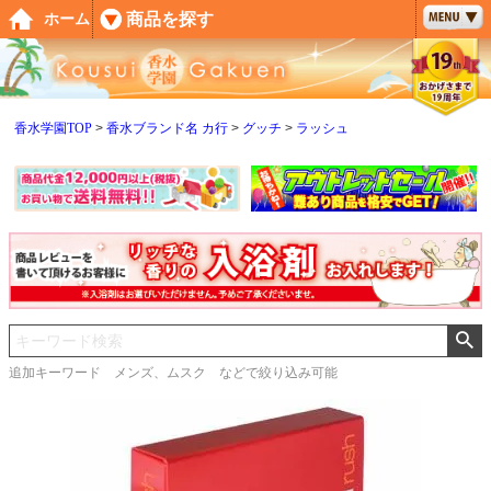
ペー
商品を探す
ホーム
ジト
ップ
へ
香水学園TOP
香水ブランド名 カ行
グッチ
ラッシュ
追加キーワード メンズ、ムスク などで絞り込み可能