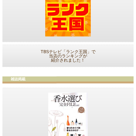
TBSテレビ「ランク王国」で
当店のランキングが
紹介されました！