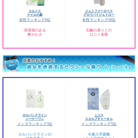
エルメス
ジェニファーロペス
ナイルの庭
グロウバイジェイロー
女性ランキング6位
女性ランキング10位
清潔感のある
石鹸の香りとの
爽やかさ
口コミ多数
カルバンクライン
ニコス
シーケーワン
スカルプチャーオム
メンズランキング3位
メンズランキング5位
カルバンクラインの
今後入手困難