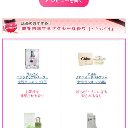
レビューを書く
ランバン
クロエ
エクラドゥアルページュ
クロエオードパルファム
女性ランキング1位
女性ランキング4位
お姫様を
誰もがトリコになる
連想させる香り
愛される香り