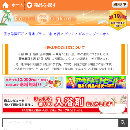
ペー
商品を探す
ホーム
ジト
ップ
へ
香水学園TOP
香水ブランド名 カ行
グッチ
ギルティプールオム