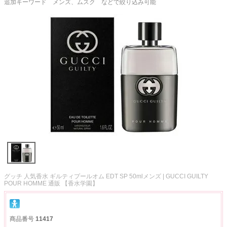
追加キーワード メンズ、ムスク などで絞り込み可能
グッチ 人気香水 ギルティプールオム EDT SP 50mlメンズ | GUCCI GUILTY
POUR HOMME 通販 【香水学園】
商品番号
11417