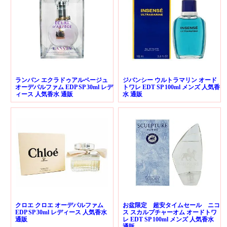
ランバン エクラドゥアルページュ
ジバンシー ウルトラマリン オード
オーデパルファム EDP SP 30ml レデ
トワレ EDT SP 100ml メンズ 人気香
ィース 人気香水 通販
水 通販
クロエ クロエ オーデパルファム
お盆限定 超安タイムセール ニコ
EDP SP 30ml レディース 人気香水
ス スカルプチャーオム オードトワ
通販
レ EDT SP 100ml メンズ 人気香水
通販