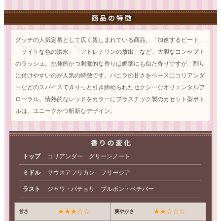
グッチの人気定番として広く親しまれている商品。「加速するビート」
「サイケな色の洪水」「アドレナリンの放出」など、大胆なコンセプト
のラッシュ。挑発的かつ刺激的な香りは媚薬にも似た香りですが、割り
に付けやすいのが人気の特徴です。バニラの甘さをベースにコリアンダ
ーなどのスパイスできりっと引き締められたセクシーなオリエンタルフ
ローラル。情熱的なレッドをカラーにプラスチック製のカセット型ボト
ルは、ユニークかつ斬新なデザイン。
トップ
コリアンダー グリーンノート
ミドル
サウスアフリカン フリージア
ラスト
ジャワ・パチョリ ブルボン・ベチバー
★★★☆☆
★★☆☆☆
甘さ
爽やかさ