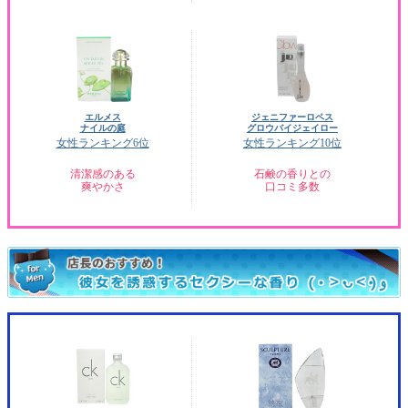
エルメス
ジェニファーロペス
ナイルの庭
グロウバイジェイロー
女性ランキング6位
女性ランキング10位
清潔感のある
石鹸の香りとの
爽やかさ
口コミ多数