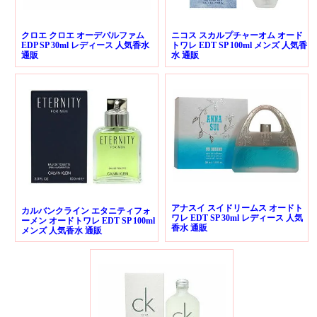
クロエ クロエ オーデパルファム
ニコス スカルプチャーオム オード
EDP SP 30ml レディース 人気香水
トワレ EDT SP 100ml メンズ 人気香
通販
水 通販
アナスイ スイドリームス オードト
カルバンクライン エタニティフォ
ワレ EDT SP 30ml レディース 人気
ーメン オードトワレ EDT SP 100ml
香水 通販
メンズ 人気香水 通販