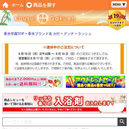
ペー
商品を探す
ホーム
ジト
ップ
へ
香水学園TOP
香水ブランド名 カ行
グッチ
ラッシュ