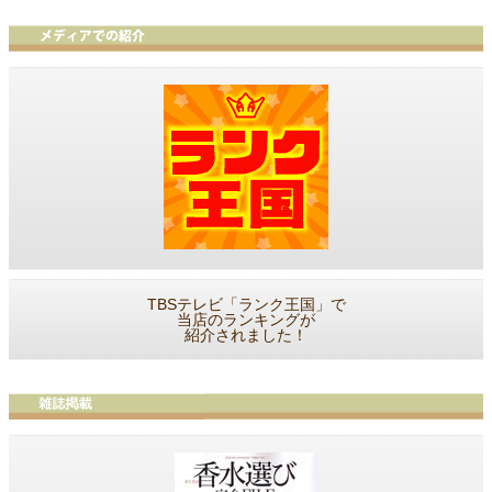
TBSテレビ「ランク王国」で
当店のランキングが
紹介されました！