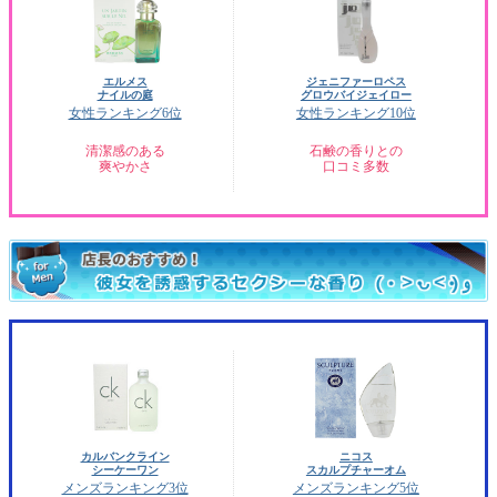
エルメス
ジェニファーロペス
ナイルの庭
グロウバイジェイロー
女性ランキング6位
女性ランキング10位
清潔感のある
石鹸の香りとの
爽やかさ
口コミ多数
カルバンクライン
ニコス
シーケーワン
スカルプチャーオム
メンズランキング3位
メンズランキング5位