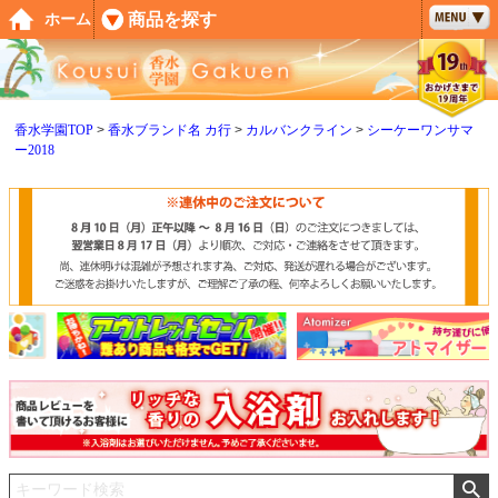
ペー
商品を探す
ホーム
ジト
ップ
へ
香水学園TOP
香水ブランド名 カ行
カルバンクライン
シーケーワンサマ
ー2018