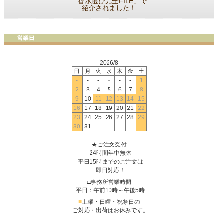
「香水選び完全FILE」で
紹介されました！
2026/8
日
月
火
水
木
金
土
-
-
-
-
-
-
1
2
3
4
5
6
7
8
9
10
11
12
13
14
15
16
17
18
19
20
21
22
23
24
25
26
27
28
29
30
31
-
-
-
-
-
★ご注文受付
24時間年中無休
平日15時までのご注文は
即日対応！
□事務所営業時間
平日：午前10時～午後5時
■
土曜・日曜・祝祭日の
ご対応・出荷はお休みです。