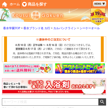
ペー
商品を探す
ホーム
ジト
ップ
へ
香水学園TOP
香水ブランド名 カ行
カルバンクライン
シーケーオール