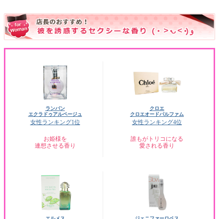
ランバン
クロエ
エクラドゥアルページュ
クロエオードパルファム
女性ランキング1位
女性ランキング4位
お姫様を
誰もがトリコになる
連想させる香り
愛される香り
エルメス
ジェニファーロペス