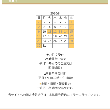
2026/8
日
月
火
水
木
金
土
-
-
-
-
-
-
1
2
3
4
5
6
7
8
9
10
11
12
13
14
15
16
17
18
19
20
21
22
23
24
25
26
27
28
29
30
31
-
-
-
-
-
★ご注文受付
24時間年中無休
平日15時までのご注文は
即日対応！
□事務所営業時間
平日：午前10時～午後5時
■
土曜・日曜・祝祭日の
ご対応・出荷はお休みです。
当サイトへの個人情報送信は、SSL暗号通信にて安全に行っています。