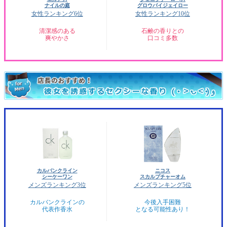
ナイルの庭
グロウバイジェイロー
女性ランキング6位
女性ランキング10位
清潔感のある
石鹸の香りとの
爽やかさ
口コミ多数
カルバンクライン
ニコス
シーケーワン
スカルプチャーオム
メンズランキング3位
メンズランキング5位
カルバンクラインの
今後入手困難
代表作香水
となる可能性あり！