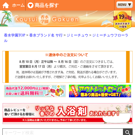
ペー
商品を探す
ホーム
ジト
ップ
へ
香水学園TOP
香水ブランド名 サ行
ジミーチュウ
ジミーチュウフローラ
ル