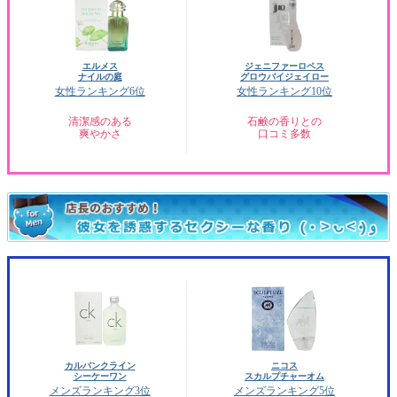
エルメス
ジェニファーロペス
ナイルの庭
グロウバイジェイロー
女性ランキング6位
女性ランキング10位
清潔感のある
石鹸の香りとの
爽やかさ
口コミ多数
カルバンクライン
ニコス
シーケーワン
スカルプチャーオム
メンズランキング3位
メンズランキング5位