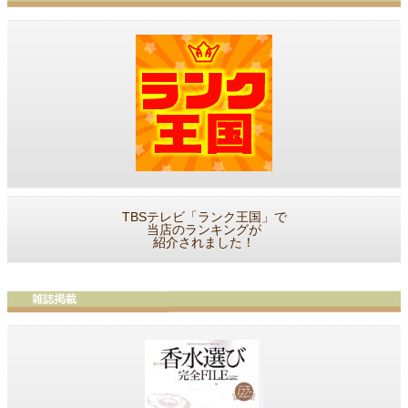
TBSテレビ「ランク王国」で
当店のランキングが
紹介されました！