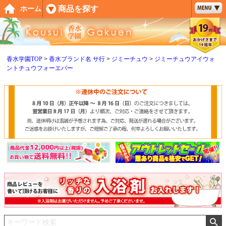
ペー
商品を探す
ホーム
ジト
ップ
へ
香水学園TOP
香水ブランド名 サ行
ジミーチュウ
ジミーチュウアイウォ
ントチュウフォーエバー