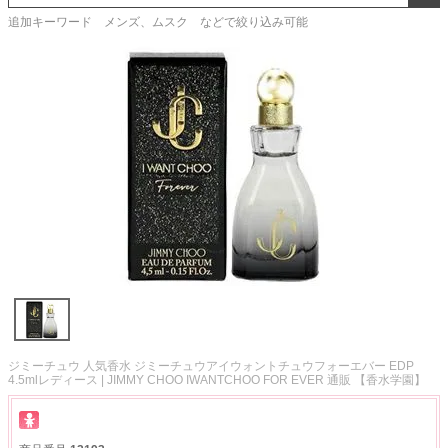
追加キーワード メンズ、ムスク などで絞り込み可能
ジミーチュウ 人気香水 ジミーチュウアイウォントチュウフォーエバー EDP
4.5mlレディース | JIMMY CHOO IWANTCHOO FOR EVER 通販 【香水学園】