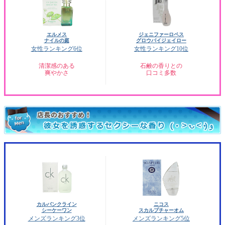
エルメス
ジェニファーロペス
ナイルの庭
グロウバイジェイロー
女性ランキング6位
女性ランキング10位
清潔感のある
石鹸の香りとの
爽やかさ
口コミ多数
カルバンクライン
ニコス
シーケーワン
スカルプチャーオム
メンズランキング3位
メンズランキング5位