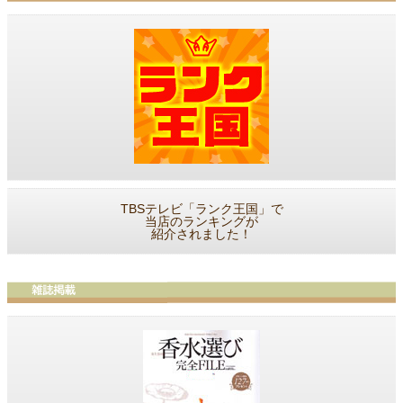
TBSテレビ「ランク王国」で
当店のランキングが
紹介されました！