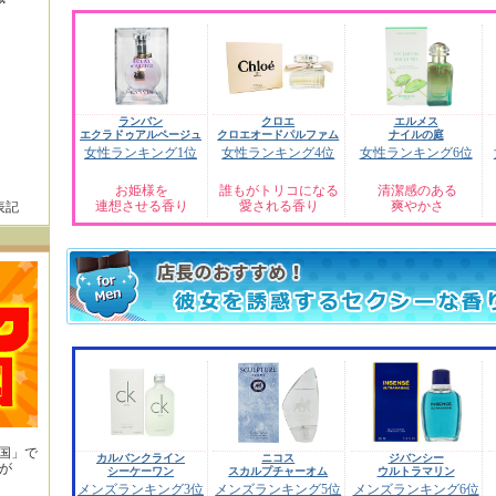
ランバン
クロエ
エルメス
エクラドゥアルページュ
クロエオードパルファム
ナイルの庭
女性ランキング1位
女性ランキング4位
女性ランキング6位
お姫様を
誰もがトリコになる
清潔感のある
連想させる香り
愛される香り
爽やかさ
表記
王国」で
カルバンクライン
ニコス
ジバンシー
が
シーケーワン
スカルプチャーオム
ウルトラマリン
！
メンズランキング3位
メンズランキング5位
メンズランキング6位