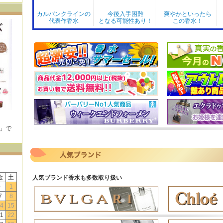
カルバンクラインの
今後入手困難
爽やかといったら
代表作香水
となる可能性あり！
この香水！
E」で
！
金
土
人気ブランド香水も多数取り扱い
-
1
7
8
4
15
1
22