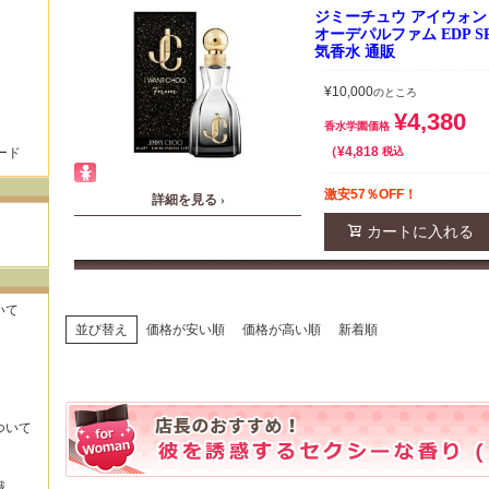
ジミーチュウ アイウォ
オーデパルファム EDP SP
気香水 通販
¥
10,000
のところ
¥
4,380
香水学園価格
¥
4,818
ード
税込
激安57％OFF！
詳細を見る ›
カートに入れる
いて
並び替え
価格が安い順
価格が高い順
新着順
ついて
識