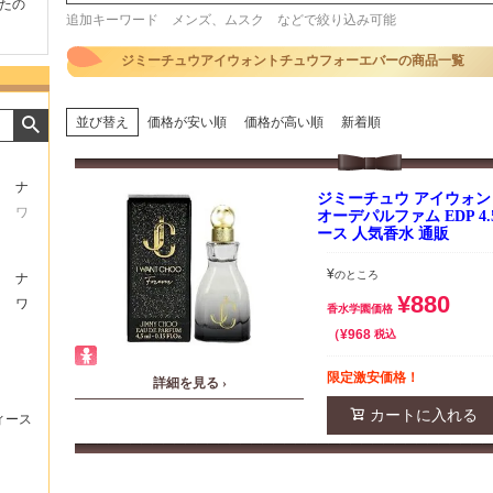
たの
商品が早く届いたのでよか
好きな香水を、いろいろ少
気持ち
追加キーワード メンズ、ムスク などで絞り込み可能
ったです。また利用させて
量試せるところが魅力でし
した。
もらいます！
た。
いたし
ジミーチュウアイウォントチュウフォーエバーの商品一覧
並び替え
価格が安い順
価格が高い順
新着順
ナ
ジミーチュウ アイウォ
ワ
オーデパルファム EDP 4.
ース 人気香水 通販
¥
のところ
ナ
¥
880
ワ
香水学園価格
¥
968
税込
限定激安価格！
詳細を見る ›
カートに入れる
ィース