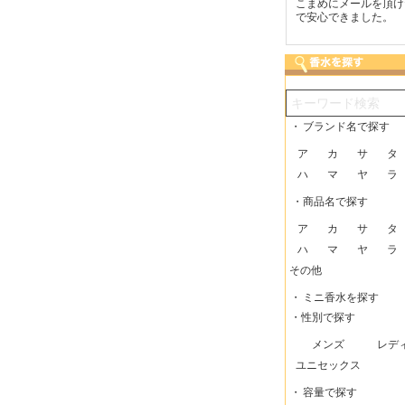
つも迅速な発送をしてい
梱包に気持ちが感じられま
こまめにメールを頂け
だけるので、助かってい
した！また利用させてもら
で安心できました。
す。
いますー。
・
ブランド名で探す
ア
カ
サ
タ
ハ
マ
ヤ
ラ
・商品名で探す
ア
カ
サ
タ
ハ
マ
ヤ
ラ
その他
・
ミニ香水を探す
・性別で探す
メンズ
レデ
ユニセックス
・
容量で探す