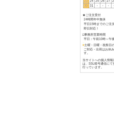
23
24
25
26
27
2
30
31
-
-
-
★ご注文受付
24時間年中無休
平日15時までのご注
即日対応！
□事務所営業時間
平日：午前10時～午
■
土曜・日曜・祝祭日
ご対応・出荷はお休
す。
当サイトへの個人情報
は、SSL暗号通信にて
行っています。