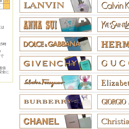
8
29
-
-
文は
後5時
の
みで
送信
安全に