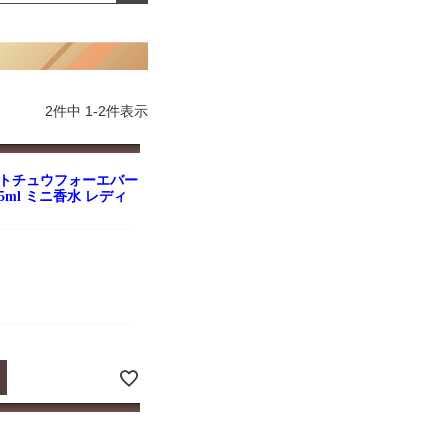
よくお取引が出来ま
おまけありがとうございま
お昼に買って次の日届いた
またよろしくお願い
した。早速レビューを書き
のでちょっとびっくりしま
ます。
ました！
した、また買います！
2
件中
1
-
2
件表示
ントチュウフォーエバー
5ml ミニ香水 レディ