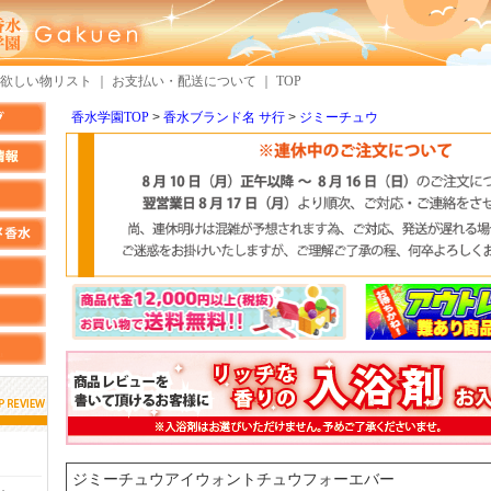
欲しい物リスト
｜
お支払い・配送について
｜
TOP
香水学園TOP
香水ブランド名 サ行
ジミーチュウ
しらすさん
MMさん
検索