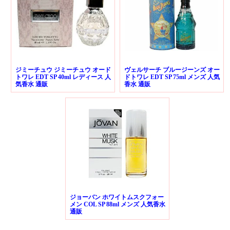
ジミーチュウ ジミーチュウ オード
ヴェルサーチ ブルージーンズ オー
トワレ EDT SP 40ml レディース 人
ドトワレ EDT SP 75ml メンズ 人気
気香水 通販
香水 通販
ジョーバン ホワイトムスクフォー
メン COL SP 88ml メンズ 人気香水
通販