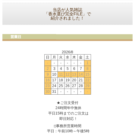
当店が人気雑誌
「香水選び完全FILE」で
紹介されました！
2026/8
日
月
火
水
木
金
土
-
-
-
-
-
-
1
2
3
4
5
6
7
8
9
10
11
12
13
14
15
16
17
18
19
20
21
22
23
24
25
26
27
28
29
30
31
-
-
-
-
-
★ご注文受付
24時間年中無休
平日15時までのご注文は
即日対応！
□事務所営業時間
平日：午前10時～午後5時