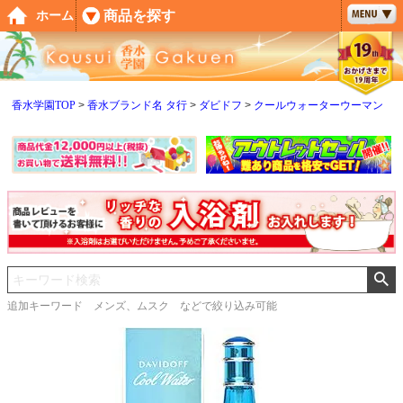
ペー
商品を探す
ホーム
ジト
ップ
へ
香水学園TOP
香水ブランド名 タ行
ダビドフ
クールウォーターウーマン
追加キーワード メンズ、ムスク などで絞り込み可能