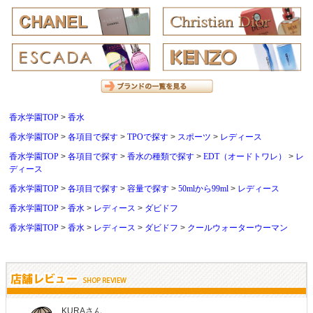
香水学園TOP
香水
香水学園TOP
各項目で探す
TPOで探す
スポーツ
レディース
香水学園TOP
各項目で探す
香水の種類で探す
EDT（オードトワレ）
レ
ディース
香水学園TOP
各項目で探す
容量で探す
50mlから99ml
レディース
香水学園TOP
香水
レディース
ダビドフ
香水学園TOP
香水
レディース
ダビドフ
クールウォーターウーマン
しらすさん