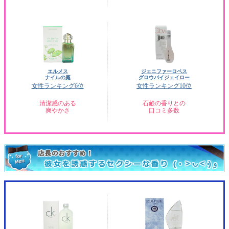
エルメス
ジェニファーロペス
ナイルの庭
グロウバイジェイロー
女性ランキング6位
女性ランキング10位
清潔感のある
石鹸の香りとの
爽やかさ
口コミ多数