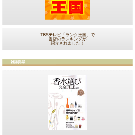
TBSテレビ「ランク王国」で
当店のランキングが
紹介されました！