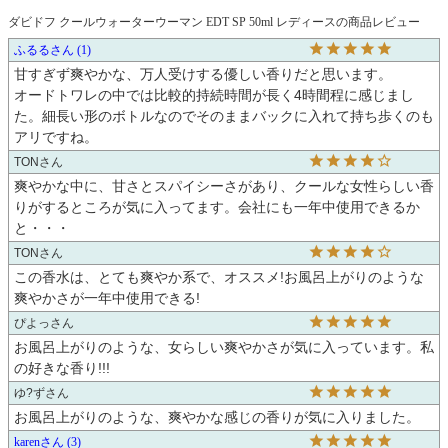
ダビドフ クールウォーターウーマン EDT SP 50ml レディースの商品レビュー
ふるる
1
甘すぎず爽やかな、万人受けする優しい香りだと思います。

オードトワレの中では比較的持続時間が長く4時間程に感じまし
た。細長い形のボトルなのでそのままバックに入れて持ち歩くのも
アリですね。
TON
爽やかな中に、甘さとスパイシーさがあり、クールな女性らしい香
りがするところが気に入ってます。会社にも一年中使用できるか
と・・・
TON
この香水は、とても爽やか系で、オススメ!お風呂上がりのような
爽やかさが一年中使用できる!
ぴよっ
お風呂上がりのような、女らしい爽やかさが気に入っています。私
の好きな香り!!!
ゆ?ず
お風呂上がりのような、爽やかな感じの香りが気に入りました。
karen
3