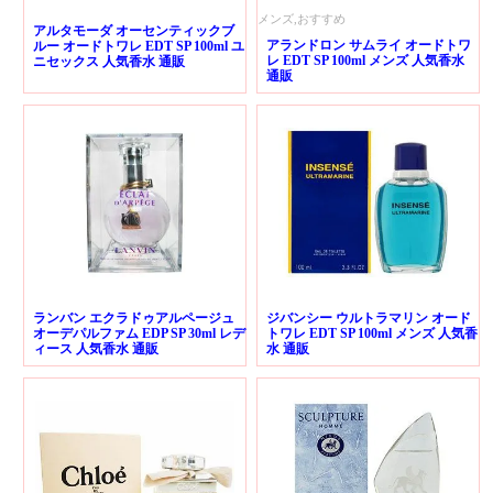
メンズ,おすすめ
アルタモーダ オーセンティックブ
アランドロン サムライ オードトワ
ルー オードトワレ EDT SP 100ml ユ
レ EDT SP 100ml メンズ 人気香水
ニセックス 人気香水 通販
通販
ランバン エクラドゥアルページュ
ジバンシー ウルトラマリン オード
オーデパルファム EDP SP 30ml レデ
トワレ EDT SP 100ml メンズ 人気香
ィース 人気香水 通販
水 通販