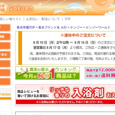
欲しい物リスト
｜
お支払い・配送について
｜
TOP
香水学園TOP
香水ブランド名 カ行
ケンゾー
ケンゾーワールド
しらすさん
MMさん