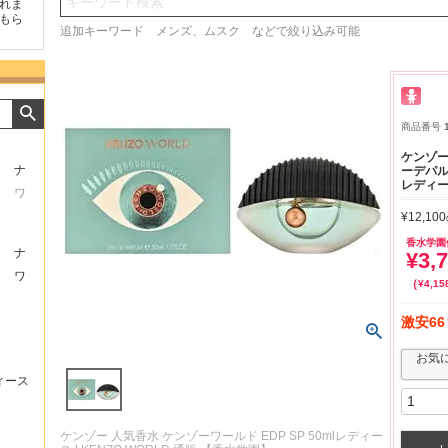
検索
頂けたの
商品が早く届いたのでよか
好きな香水を、いろいろ少
気持
。
ったです。また利用させて
量試せるところが魅力でし
した
追加キーワード メンズ、ムスク などで絞り込み可能
もらいます！
た。
いた
商品番号
ケンゾー
ナ
ーデパルフ
レディー
ワ
¥
12,100
香水学園
ナ
¥
3,
ワ
¥
4,15
激安66
お気
ィース
ケンゾー 人気香水 ケンゾーワールド EDP SP 50mlレディー