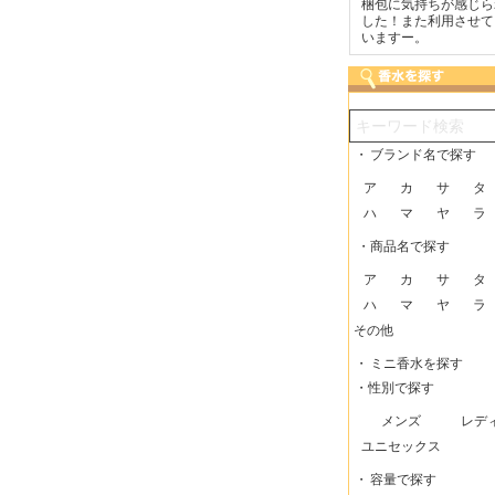
いつも迅速な発送をしてい
梱包に気持ちが感じられま
こまめにメールを
ただけるので、助かってい
した！また利用させてもら
で安心できました
ます。
いますー。
・
ブランド名で探す
ア
カ
サ
タ
ハ
マ
ヤ
ラ
・商品名で探す
ア
カ
サ
タ
ハ
マ
ヤ
ラ
その他
・
ミニ香水を探す
・性別で探す
メンズ
レデ
ユニセックス
・
容量で探す