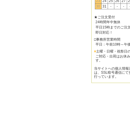
23
24
25
26
27
2
30
31
-
-
-
★ご注文受付
24時間年中無休
平日15時までのご注
即日対応！
□事務所営業時間
平日：午前10時～午
■
土曜・日曜・祝祭日
ご対応・出荷はお休
す。
当サイトへの個人情報
は、SSL暗号通信にて
行っています。