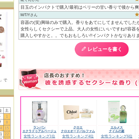
目玉のインパクトで購入!最初はベリーの甘い香りで後から爽
M/T/Y
容器の(笑)興味のみで購入。香りをあてにしてませんでした
女性らしくセクシーで上品。大人の女性にいいですね!!容器
購入しやすかと。。でもおもしろい!!インパクトかなりあり
レビューを書く
E」で
！
金
土
-
1
7
8
ランバン
クロエ
エルメス
4
15
エクラドゥアルページュ
クロエオードパルファム
ナイルの庭
1
22
女性ランキング1位
女性ランキング4位
女性ランキング6位