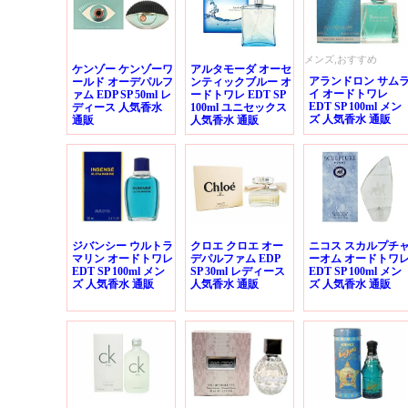
メンズ,おすすめ
ケンゾー ケンゾーワ
アルタモーダ オーセ
アランドロン サム
ールド オーデパルフ
ンティックブルー オ
イ オードトワレ
ァム EDP SP 50ml レ
ードトワレ EDT SP
EDT SP 100ml メン
ディース 人気香水
100ml ユニセックス
ズ 人気香水 通販
通販
人気香水 通販
ジバンシー ウルトラ
クロエ クロエ オー
ニコス スカルプチ
マリン オードトワレ
デパルファム EDP
ーオム オードトワ
EDT SP 100ml メン
SP 30ml レディース
EDT SP 100ml メン
ズ 人気香水 通販
人気香水 通販
ズ 人気香水 通販