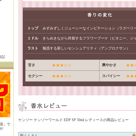
トップ
みずみずしくジューシーなインビテーション（ラズベリ
ミドル
きらめきながら炸裂するフラワーブーケ（ピオニー、ジ
ラスト
魅惑する新しいセンシュアリティ（アンブロクサン）
表記
甘さ
★★★☆☆
爽やかさ
★★
セクシー
★★★☆☆
スパイシー
★★
ケンゾー ケンゾーワールド EDP SP 50ml レディースの商品レビュー
王国」で
が
！
龍くん