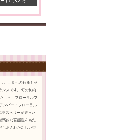
カートに入れる
徴し、世界への解放を意
ランスです。何の制約
ンたちへ。フローラルフ
 アンバー・フローラル
にラズベリーが香った
魅惑的な官能性をもた
満ちあふれた新しい香