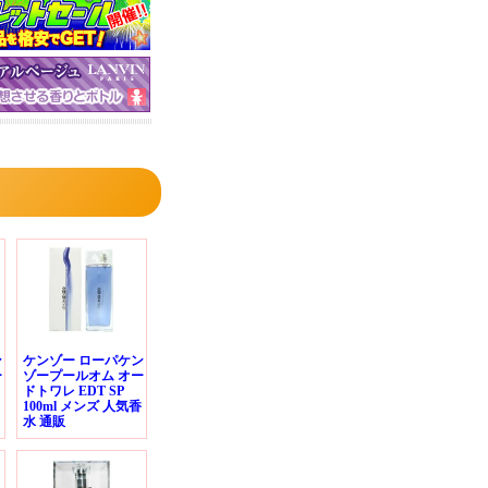
ン
ケンゾー ローパケン
ー
ゾープールオム オー
ドトワレ EDT SP
100ml メンズ 人気香
水 通販