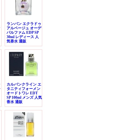
ランバン エクラドゥ
ラ
アルページュ オーデ
パルファム EDP SP
30ml レディース 人
気香水 通販
ャ
カルバンクライン エ
レ
タニティフォーメン
オードトワレ EDT
SP 100ml メンズ 人気
香水 通販