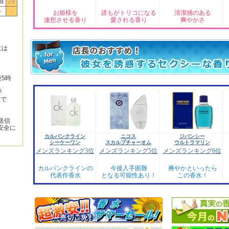
8
29
-
-
お姫様を
誰もがトリコになる
清潔感のある
連想させる香り
愛される香り
爽やかさ
文は
後5時
の
みで
送信
安全に
カルバンクライン
ニコス
ジバンシー
シーケーワン
スカルプチャーオム
ウルトラマリン
メンズランキング3位
メンズランキング5位
メンズランキング6位
カルバンクラインの
今後入手困難
爽やかといったら
代表作香水
となる可能性あり！
この香水！