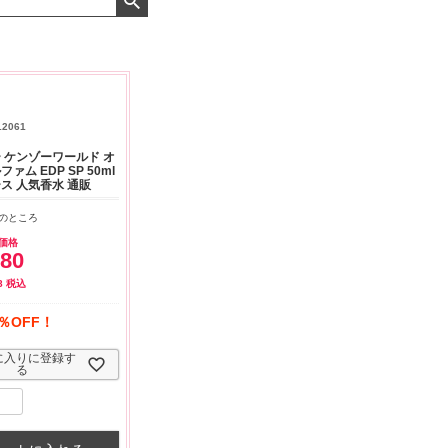
ちよくお取引が出来ま
おまけありがとうございま
お昼に買って次の日届い
。またよろしくお願い
した。早速レビューを書き
のでちょっとびっくりし
します。
ました！
した、また買います！
12061
 ケンゾーワールド オ
ァム EDP SP 50ml
ス 人気香水 通販
のところ
価格
780
8
税込
％OFF！
に入りに登録す
る