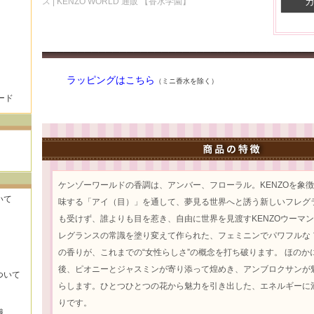
ス | KENZO WORLD 通販 【香水学園】
ラッピングはこちら
（ミニ香水を除く）
ード
ケンゾーワールドの香調は、アンバー、フローラル。KENZOを象
いて
味する「アイ（目）」を通して、夢見る世界へと誘う新しいフレグ
も受けず、誰よりも目を惹き、自由に世界を見渡すKENZOウーマ
レグランスの常識を塗り変えて作られた、フェミニンでパワフルな
の香りが、これまでの“女性らしさ”の概念を打ち破ります。 ほのか
後、ピオニーとジャスミンが寄り添って煌めき、アンブロクサンが
ついて
らします。ひとつひとつの花から魅力を引き出した、エネルギーに
りです。
識