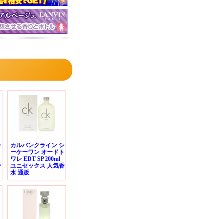
シ
カルバンクライン シ
ト
ーケーワン オードト
ワレ EDT SP 200ml
香
ユニセックス 人気香
水 通販