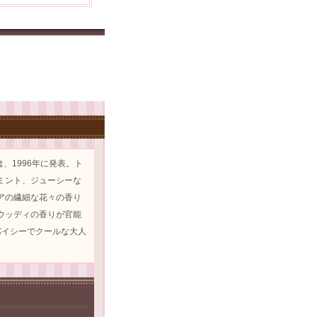
、1996年に発表。ト
ミント、ジューシーな
アの繊細な花々の香り
ウッディの香りが官能
パイシーでクールな大人