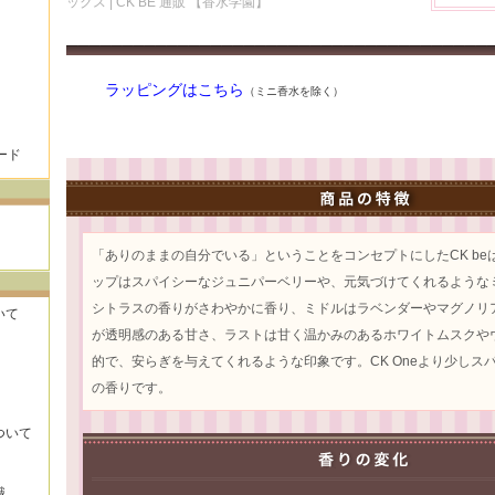
ックス | CK BE 通販 【香水学園】
ラッピングはこちら
（ミニ香水を除く）
ード
「ありのままの自分でいる」ということをコンセプトにしたCK beは
ップはスパイシーなジュニパーベリーや、元気づけてくれるような
シトラスの香りがさわやかに香り、ミドルはラベンダーやマグノリ
いて
が透明感のある甘さ、ラストは甘く温かみのあるホワイトムスクや
的で、安らぎを与えてくれるような印象です。CK Oneより少しス
の香りです。
ついて
識