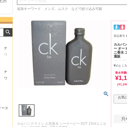
検索
たの
商品が早く届いたのでよか
好きな香水を、いろいろ少
気持ち
ったです。また利用させて
量試せるところが魅力でし
した。
追加キーワード メンズ、ムスク などで絞り込み可能
もらいます！
た。
いたし
商品番号
カルバン
ナ
ー オード
ニ香水 
ワ
通販
¥
のところ
ナ
香水学園
¥
1,
ワ
¥
1,29
お気
ィース
只
カルバンクライン 人気香水 シーケービー EDT 15mlユニセ