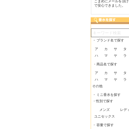
つも迅速な発送をしてい
梱包に気持ちが感じられま
こまめにメールを頂け
だけるので、助かってい
した！また利用させてもら
で安心できました。
す。
いますー。
・
ブランド名で探す
ア
カ
サ
タ
ハ
マ
ヤ
ラ
・商品名で探す
ア
カ
サ
タ
ハ
マ
ヤ
ラ
その他
・
ミニ香水を探す
・性別で探す
メンズ
レデ
ユニセックス
・
容量で探す