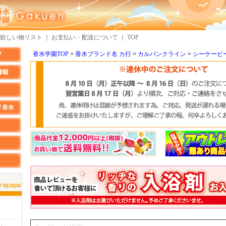
欲しい物リスト
｜
お支払い・配送について
｜
TOP
香水学園TOP
香水ブランド名 カ行
カルバンクライン
シーケービ
しらすさん
MMさん