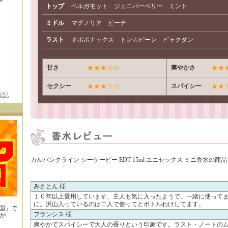
トップ
ベルガモット ジュニパーベリー ミント
ミドル
マグノリア ピーチ
ラスト
オポポナックス トンカビーン ビャクダン
甘さ
★★★☆☆
爽やかさ
★★
セクシー
★★★☆☆
スパイシー
★★
表記
カルバンクライン シーケービー EDT 15ml ユニセックス ミニ香水の商
みさとん 様
１０年以上愛用しています、主人も気に入ったようで、一緒に使って
に。沢山入っているのは二人で使ってとボトルわけしてます。
王国」で
フランシス 様
が
！
爽やかでスパイシーで大人の香りという印象です。ラスト・ノートの