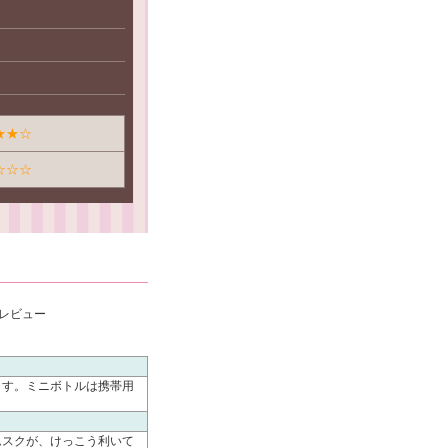
★★☆
☆☆☆
品レビュー
ます。ミニボトルは携帯用
ムスクが、けっこう利いて