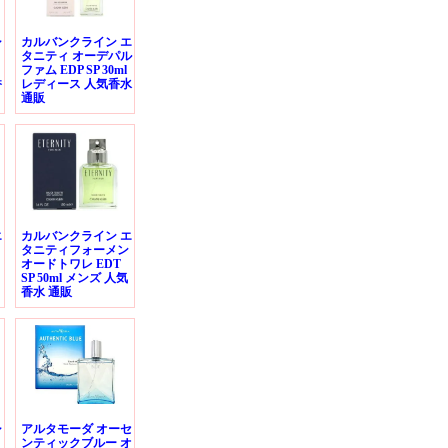
シ
カルバンクライン エ
ト
タニティ オーデパル
ファム EDP SP 30ml
香
レディース 人気香水
通販
エ
カルバンクライン エ
タニティフォーメン
オードトワレ EDT
SP 50ml メンズ 人気
香水 通販
シ
アルタモーダ オーセ
ンティックブルー オ