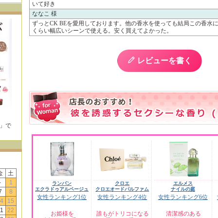
いて好き
ななこ 様
ずっとCK BEを愛用しております。他の香水を使っても結局この香水
くらい幅広いシーンで使える。安く買えてよかった。
レビューを書く
E」で
！
金
土
-
1
ランバン
クロエ
エルメス
エクラドゥアルページュ
クロエオードパルファム
ナイルの庭
7
8
女性ランキング1位
女性ランキング4位
女性ランキング6位
4
15
1
22
お姫様を
誰もがトリコになる
清潔感のある