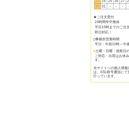
23
24
25
26
27
2
30
31
-
-
-
★ご注文受付
24時間年中無休
平日15時までのご注
即日対応！
□事務所営業時間
平日：午前10時～午
■
土曜・日曜・祝祭日
ご対応・出荷はお休
す。
当サイトへの個人情報
は、SSL暗号通信にて
行っています。