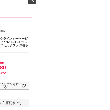
よくお取引が出来ま
おまけありがとうございま
お昼に買って次の日届いた
またよろしくお願い
した。早速レビューを書き
のでちょっとびっくりしま
ます。
ました！
した、また買います！
10158
クライン シーケービ
トワレ EDT 15ml ミ
ユニセックス 人気香水
価格
180
8
税込
に入りに登録す
る
今在庫切れです