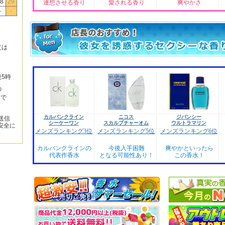
8
29
連想させる香り
愛される香り
爽やかさ
-
-
文は
後5時
の
みで
カルバンクライン
ニコス
ジバンシー
送信
シーケーワン
スカルプチャーオム
ウルトラマリン
安全に
メンズランキング3位
メンズランキング5位
メンズランキング6位
カルバンクラインの
今後入手困難
爽やかといったら
代表作香水
となる可能性あり！
この香水！