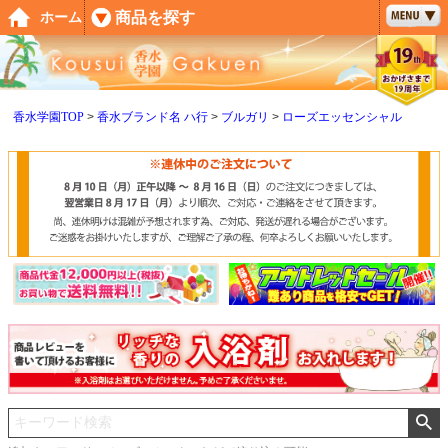
ペー
商品を探す
ホーム
ジト
ップ
へ
香水学園TOP
香水ブランド名 ハ行
ブルガリ
ローズエッセンシャル