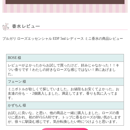
ブルガリ ローズエッセンシャル EDP 5ml レディース ミニ香水の商品レビュー
BOSE 様
レビューがよかったからお試しで買ったけど、好みじゃなかった！！キ
ツい香りです！わたしの好きなローズな感じではない！弟にあげまし
た。
フェーン 様
ミニボトルが欲しくて探していました。お値段もお安くてよかった。お
友達の分も・・2個購入しました。満足してます。香りも気に入ってま
す。
かずちん 様
お試しに良いな。と思い、他の商品と一緒に購入しました。ローズの香
りに惹かれ、初のBVLGARIです。トップに香るローズが強い気がします
が、徐々に馴染む感じです。気分転換したい時につけようと思います。