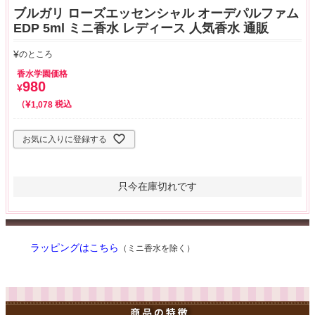
ブルガリ ローズエッセンシャル オーデパルファム
EDP 5ml ミニ香水 レディース 人気香水 通販
¥
のところ
香水学園価格
980
¥
¥
税込
1,078
お気に入りに登録する
只今在庫切れです
ラッピングはこちら
（ミニ香水を除く）