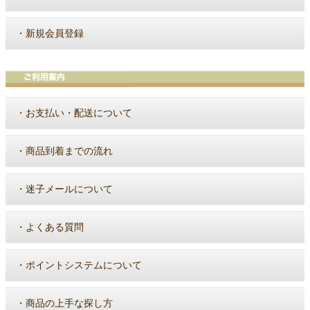
・
新規会員登録
・
お支払い・配送について
・
商品到着までの流れ
・
迷子メールについて
・
よくある質問
・
ポイントシステムについて
・
商品の上手な探し方