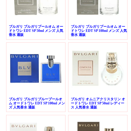
ブルガリ ブルガリプールオム オー
ブルガリ ブルガリプールオム オー
ドトワレ EDT SP 50ml メンズ 人気
ドトワレ EDT SP 100ml メンズ 人気
香水 通販
香水 通販
ブルガリ ブルガリブループールオ
ブルガリ オムニアクリスタリン オ
ム オードトワレ EDT SP 100ml メン
ードトワレ EDT SP 50ml レディー
ズ 人気香水 通販
ス 人気香水 通販