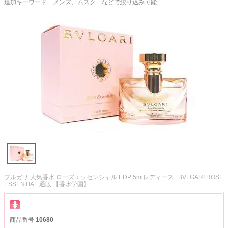
追加キーワード メンズ、ムスク などで絞り込み可能
ブルガリ 人気香水 ローズエッセンシャル EDP 5mlレディース | BVLGARI ROSE
ESSENTIAL 通販 【香水学園】
商品番号
10680