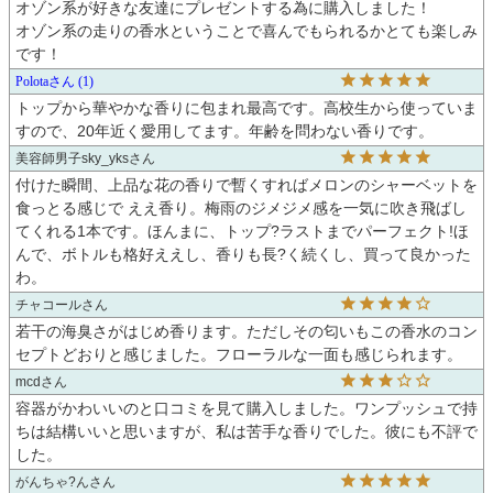
オゾン系が好きな友達にプレゼントする為に購入しました！

オゾン系の走りの香水ということで喜んでもられるかとても楽しみ
です！
Polota
1
トップから華やかな香りに包まれ最高です。高校生から使っていま
すので、20年近く愛用してます。年齢を問わない香りです。
美容師男子sky_yks
付けた瞬間、上品な花の香りで暫くすればメロンのシャーベットを
食っとる感じで ええ香り。梅雨のジメジメ感を一気に吹き飛ばし
てくれる1本です。ほんまに、トップ?ラストまでパーフェクト!ほ
んで、ボトルも格好ええし、香りも長?く続くし、買って良かった
わ。
チャコール
若干の海臭さがはじめ香ります。ただしその匂いもこの香水のコン
セプトどおりと感じました。フローラルな一面も感じられます。
mcd
容器がかわいいのと口コミを見て購入しました。ワンプッシュで持
ちは結構いいと思いますが、私は苦手な香りでした。彼にも不評で
した。
がんちゃ?ん