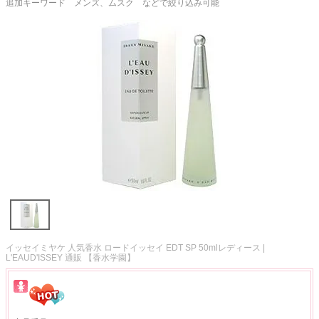
追加キーワード メンズ、ムスク などで絞り込み可能
イッセイミヤケ 人気香水 ロードイッセイ EDT SP 50mlレディース |
L'EAUD'ISSEY 通販 【香水学園】