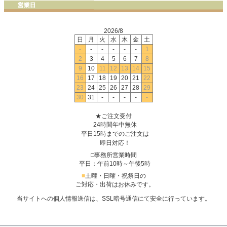
2026/8
日
月
火
水
木
金
土
-
-
-
-
-
-
1
2
3
4
5
6
7
8
9
10
11
12
13
14
15
16
17
18
19
20
21
22
23
24
25
26
27
28
29
30
31
-
-
-
-
-
★ご注文受付
24時間年中無休
平日15時までのご注文は
即日対応！
□事務所営業時間
平日：午前10時～午後5時
■
土曜・日曜・祝祭日の
ご対応・出荷はお休みです。
当サイトへの個人情報送信は、SSL暗号通信にて安全に行っています。