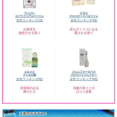
ランバン
クロエ
エクラドゥアルページュ
クロエオードパルファム
女性ランキング1位
女性ランキング4位
お姫様を
誰もがトリコになる
連想させる香り
愛される香り
エルメス
ジェニファーロペス
ナイルの庭
グロウバイジェイロー
女性ランキング6位
女性ランキング10位
清潔感のある
石鹸の香りとの
爽やかさ
口コミ多数