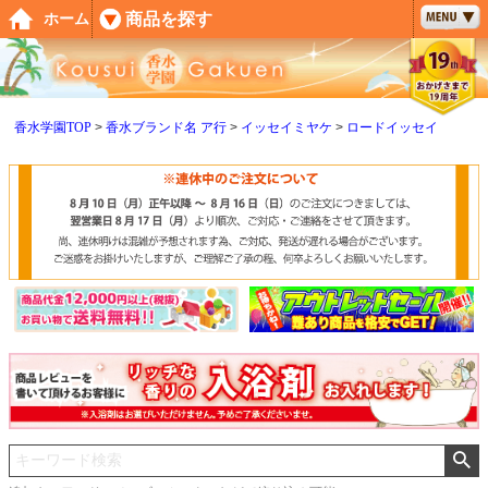
ペー
商品を探す
ホーム
ジト
ップ
へ
香水学園TOP
香水ブランド名 ア行
イッセイミヤケ
ロードイッセイ