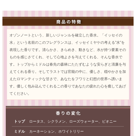
オゾンノートという、新しいジャンルを確立した香水。「イッセイの
水」という名前のこのフレグランスは、イッセイミヤケの考える”水”を
表現した香りです。清らかさ、きらめき、動きなど、水が持つ要素その
ものを感じさてくれ、そして心地よさを与えてくれる、そんな香水で
す。トップからミドルは春先の森林にたたずむような安らぎと清廉を与
えてくれる香り。そしてラストでは官能の中に、優しさ、穏やかさを加
えたロマンティックな甘さで、あなたをフワリと幻想の世界へ誘いま
す。優しく包み込んでくれるこの香りであなたの疲れた心を癒してあげ
てください。
トップ
ロータス、シクラメン、ローズウォーター、ピオニー
ミドル
カーネーション、ホワイトリリー