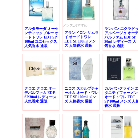
メンズ,おすすめ
アルタモーダ オーセ
ランバン エクラド
アランドロン サムラ
ンティックブルー オ
アルページュ オー
イ オードトワレ
ードトワレ EDT SP
パルファム EDP SP
EDT SP 100ml メン
100ml ユニセックス
30ml レディース 人
ズ 人気香水 通販
人気香水 通販
気香水 通販
クロエ クロエ オー
ニコス スカルプチャ
カルバンクライン 
デパルファム EDP
ーオム オードトワレ
タニティフォーメン
SP 30ml レディース
EDT SP 100ml メン
オードトワレ EDT
人気香水 通販
ズ 人気香水 通販
SP 100ml メンズ 人
香水 通販