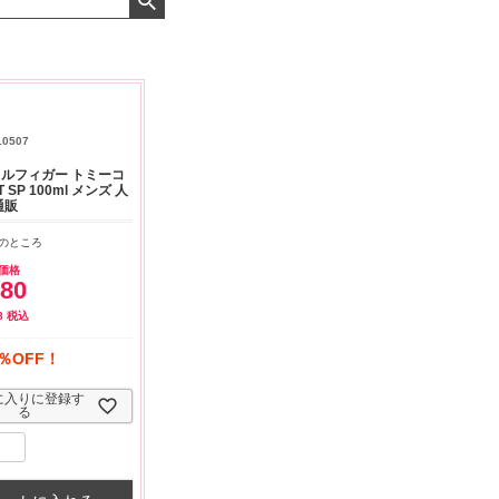
よくお取引が出来ま
おまけありがとうございま
お昼に買って次の日届いた
またよろしくお願い
した。早速レビューを書き
のでちょっとびっくりしま
ます。
ました！
した、また買います！
10507
ルフィガー トミーコ
 SP 100ml メンズ 人
通販
のところ
価格
480
8
税込
％OFF！
に入りに登録す
る