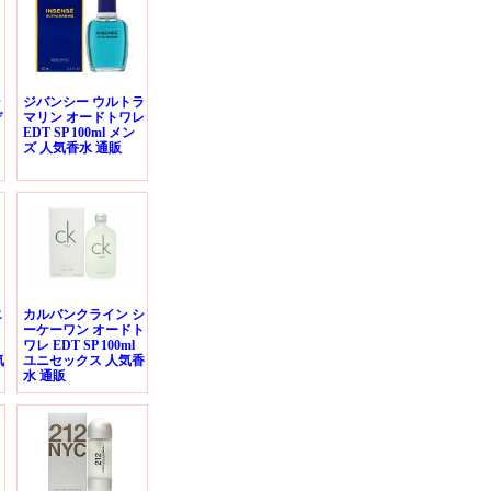
ゥ
ジバンシー ウルトラ
デ
マリン オードトワレ
EDT SP 100ml メン
ズ 人気香水 通販
エ
カルバンクライン シ
ーケーワン オードト
ワレ EDT SP 100ml
気
ユニセックス 人気香
水 通販