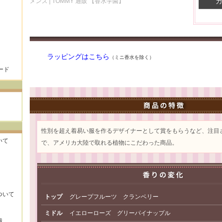
メンズ | TOMMY 通販 【香水学園】
ラッピングはこちら
（ミニ香水を除く）
ード
性別を超え着易い服を作るデザイナーとして賞をもらうなど、注目
いて
で、アメリカ大陸で取れる植物にこだわった商品。
ついて
トップ
グレープフルーツ クランベリー
ミドル
イエローローズ グリーパイナップル
識