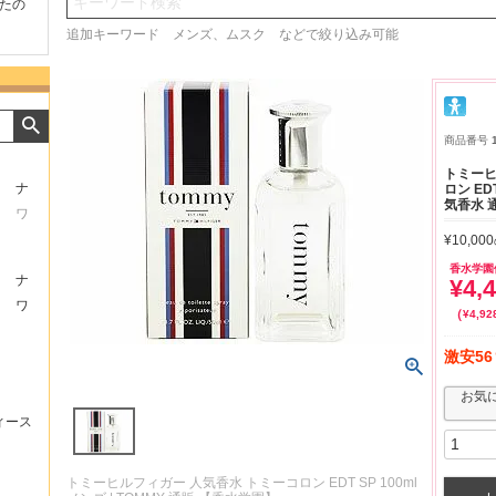
検索
たの
商品が早く届いたのでよか
好きな香水を、いろいろ少
気持ち
ったです。また利用させて
量試せるところが魅力でし
した。
追加キーワード メンズ、ムスク などで絞り込み可能
もらいます！
た。
いたし
商品番号
トミーヒ
ナ
ロン EDT
気香水 
ワ
¥
10,000
香水学園
ナ
¥
4,
ワ
¥
4,92
激安56
お気
ィース
トミーヒルフィガー 人気香水 トミーコロン EDT SP 100ml