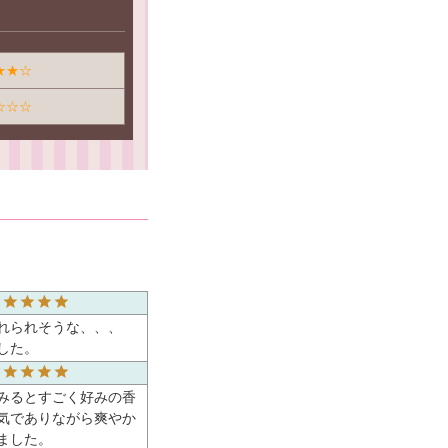
★★☆
☆☆☆
れられそうな、、、
した。
みるとすごく好みの香
気でありながら爽やか
ました。