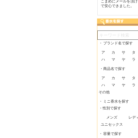
つも迅速な発送をしてい
梱包に気持ちが感じられま
こまめにメールを頂け
だけるので、助かってい
した！また利用させてもら
で安心できました。
す。
いますー。
・
ブランド名で探す
ア
カ
サ
タ
ハ
マ
ヤ
ラ
・商品名で探す
ア
カ
サ
タ
ハ
マ
ヤ
ラ
その他
・
ミニ香水を探す
・性別で探す
メンズ
レデ
ユニセックス
・
容量で探す