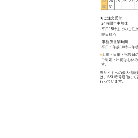
23
24
25
26
27
2
30
31
-
-
-
★ご注文受付
24時間年中無休
平日15時までのご注
即日対応！
□事務所営業時間
平日：午前10時～午
■
土曜・日曜・祝祭日
ご対応・出荷はお休
す。
当サイトへの個人情報
は、SSL暗号通信にて
行っています。