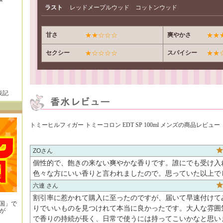
ラスト
レッドメープルウッド コットンウッド
甘さ
★★☆☆☆
爽やかさ
★★
セクシー
★☆☆☆☆
スパイシー
★★
表記
トミーヒルフィガー トミーコロン EDT SP 100ml メンズの商品レビュー
ZO
個性的で、飽きの来ない爽やかな香りです。誰にでも受け入
色々な方にいい香りと言われましたので。思っていた以上で
六連
割引率に惹かれて購入に至ったのですが、届いて早速付けて
王国」で
りでいいものを見つけれて本当に良かったです。大人な雰囲
が
！
で香りの持続が長く、日常で使うには持ってこいかなと思い