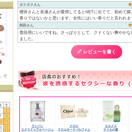
ダクダク
櫻井さんと長瀬さんが愛用してるとNETに出てて、初めて購
香りではないかと思います。女性にはいい香りだと言われます
岡田
普段用にいいですね。さっぱりとして、クドくない爽やかな
ました。
レビューを書く
E」で
！
金
土
-
1
7
8
4
15
ランバン
クロエ
エルメス
1
22
エクラドゥアルページュ
クロエオードパルファム
ナイルの庭