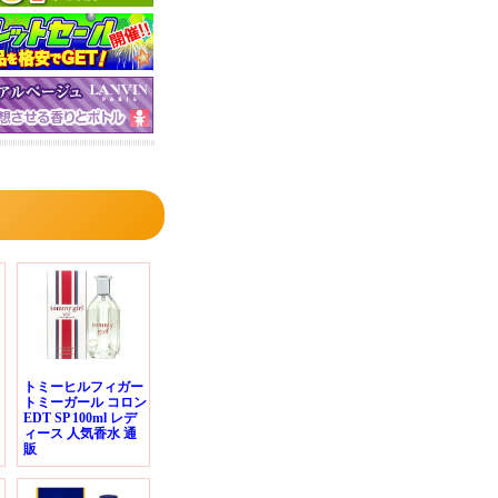
トミーヒルフィガー
トミーガール コロン
EDT SP 100ml レデ
ィース 人気香水 通
販