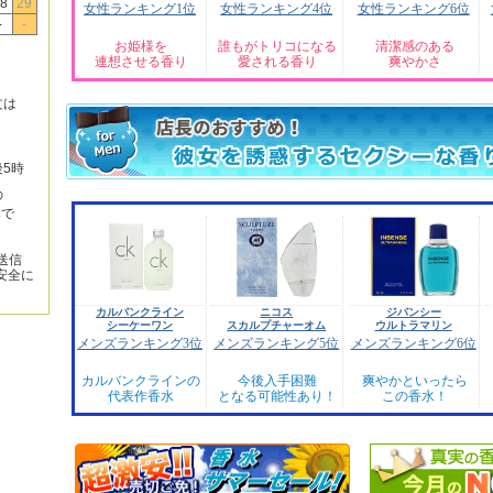
8
29
女性ランキング1位
女性ランキング4位
女性ランキング6位
-
-
お姫様を
誰もがトリコになる
清潔感のある
連想させる香り
愛される香り
爽やかさ
文は
後5時
の
みで
送信
安全に
カルバンクライン
ニコス
ジバンシー
シーケーワン
スカルプチャーオム
ウルトラマリン
メンズランキング3位
メンズランキング5位
メンズランキング6位
カルバンクラインの
今後入手困難
爽やかといったら
代表作香水
となる可能性あり！
この香水！