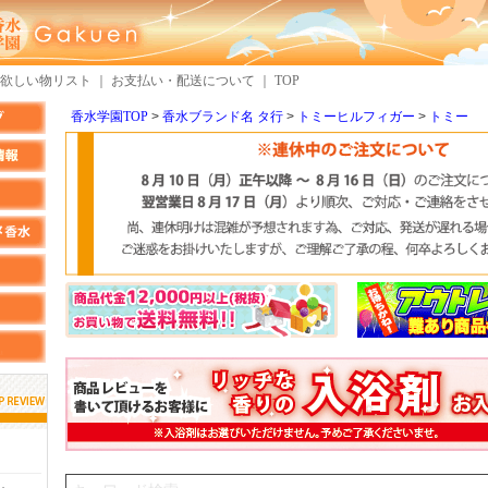
欲しい物リスト
｜
お支払い・配送について
｜
TOP
香水学園TOP
香水ブランド名 タ行
トミーヒルフィガー
トミー
しらすさん
MMさん