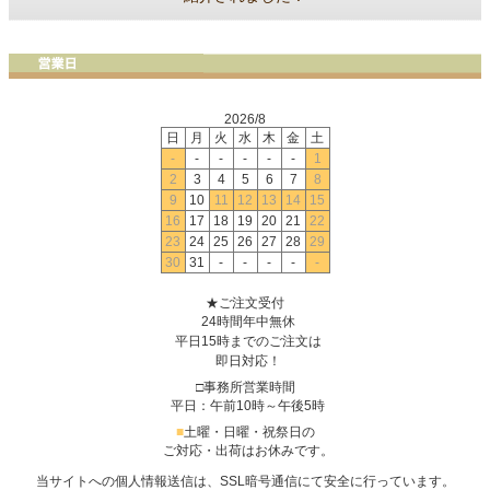
2026/8
日
月
火
水
木
金
土
-
-
-
-
-
-
1
2
3
4
5
6
7
8
9
10
11
12
13
14
15
16
17
18
19
20
21
22
23
24
25
26
27
28
29
30
31
-
-
-
-
-
★ご注文受付
24時間年中無休
平日15時までのご注文は
即日対応！
□事務所営業時間
平日：午前10時～午後5時
■
土曜・日曜・祝祭日の
ご対応・出荷はお休みです。
当サイトへの個人情報送信は、SSL暗号通信にて安全に行っています。