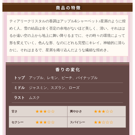
ティアリークリスタルの香調はアップル&シャーベット♪星屑のように煌
めく人。雪の結晶は全く否定の余地がないほど美しく、清い。それはは
るか遠い空の上から地上に舞い降りるまでに、その時々の環境によって
形を変えていく。色んな形、なのにどれも完璧にキレイ。神秘的に清ら
かに。それはまるで、星屑を織り込んだような繊細な煌めき。
トップ
アップル、レモン、ピーチ、パイナップル
ミドル
ジャスミン、スズラン、ローズ
ラスト
ムスク
★★★☆☆
★★★☆☆
甘さ
爽やかさ
★★★☆☆
★★☆☆☆
セクシー
スパイシー