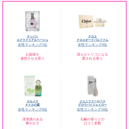
ランバン
クロエ
エクラドゥアルページュ
クロエオードパルファム
女性ランキング1位
女性ランキング4位
お姫様を
誰もがトリコになる
連想させる香り
愛される香り
エルメス
ジェニファーロペス
ナイルの庭
グロウバイジェイロー
女性ランキング6位
女性ランキング10位
清潔感のある
石鹸の香りとの
爽やかさ
口コミ多数