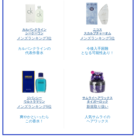
カルバンクライン
ニコス
シーケーワン
スカルプチャーオム
メンズランキング3位
メンズランキング5位
カルバンクラインの
今後入手困難
代表作香水
となる可能性あり！
ジバンシー
サムライヘアワックス
ウルトラマリン
タイガーロック
メンズランキング6位
新規取り扱い
爽やかといったら
人気サムライの
この香水！
ヘアワックス