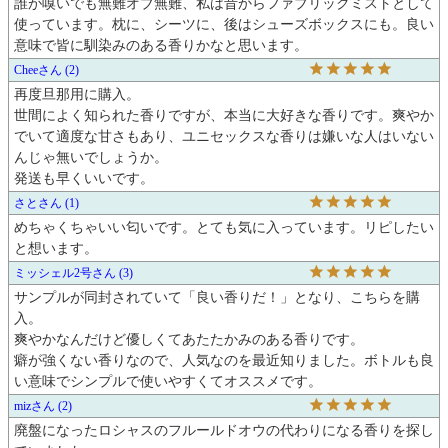
誰が嗅いでも無難オブ無難、私は昔からファブリックミストとして
使っています。枕に、シーツに、後はシューズボックスにも。良い
意味で皆に馴染みのある香りかなと思います。
Chee
2
再度旦那用に購入。

世間によく知られた香りですが、本当に大好きな香りです。爽やか
でいて適度な甘さもあり、ユニセックスな香りは嫌いな人はいない
んじゃ無いでしょうか。

発送も早くいいです。
さと
1
めちゃくちゃいい匂いです。とても気に入っています。リピしたい
と想います。
ミッシェル2号
3
サンプルが同封されていて「良い香りだ！」となり、こちらを購
入。

爽やかなんだけど優しくてあたたかみのある香りです。

癖が強くない香りなので、人気なのを最近知りました。ボトルも良
い意味でシンプルで使いやすくてオススメです。
miz
2
廃盤になったロシャスのフルールドオウの代わりになる香りを探し