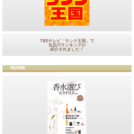
TBSテレビ「ランク王国」で
当店のランキングが
紹介されました！