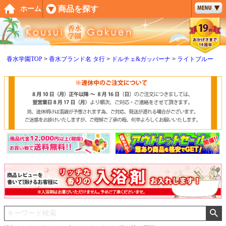
ペー
商品を探す
ホーム
ジト
ップ
へ
香水学園TOP
香水ブランド名 タ行
ドルチェ&ガッバーナ
ライトブルー