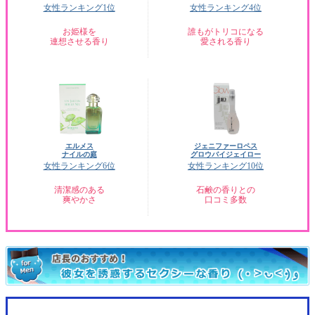
女性ランキング1位
女性ランキング4位
お姫様を
誰もがトリコになる
連想させる香り
愛される香り
エルメス
ジェニファーロペス
ナイルの庭
グロウバイジェイロー
女性ランキング6位
女性ランキング10位
清潔感のある
石鹸の香りとの
爽やかさ
口コミ多数