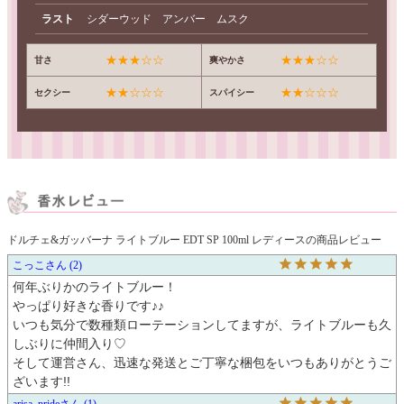
ラスト
シダーウッド アンバー ムスク
★★★☆☆
★★★☆☆
甘さ
爽やかさ
★★☆☆☆
★★☆☆☆
セクシー
スパイシー
ドルチェ&ガッバーナ ライトブルー EDT SP 100ml レディースの商品レビュー
こっこ
2
何年ぶりかのライトブルー！

やっぱり好きな香りです♪♪

いつも気分で数種類ローテーションしてますが、ライトブルーも久
しぶりに仲間入り♡

そして運営さん、迅速な発送とご丁寧な梱包をいつもありがとうご
ざいます!!
arisa_pride
1