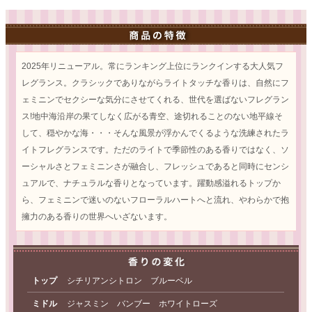
2025年リニューアル。常にランキング上位にランクインする大人気フ
レグランス。クラシックでありながらライトタッチな香りは、自然にフ
ェミニンでセクシーな気分にさせてくれる、世代を選ばないフレグラン
ス!地中海沿岸の果てしなく広がる青空、途切れることのない地平線そ
して、穏やかな海・・・そんな風景が浮かんでくるような洗練されたラ
イトフレグランスです。ただのライトで季節性のある香りではなく、ソ
ーシャルさとフェミニンさが融合し、フレッシュであると同時にセンシ
ュアルで、ナチュラルな香りとなっています。躍動感溢れるトップか
ら、フェミニンで迷いのないフローラルハートへと流れ、やわらかで抱
擁力のある香りの世界へいざないます。
トップ
シチリアンシトロン ブルーベル
ミドル
ジャスミン バンブー ホワイトローズ