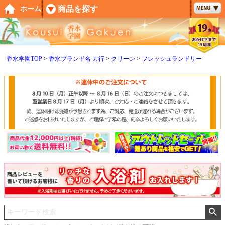
ペー
商品を探す
ホーム
ジト
ップ
へ
香水学園TOP
香水ブランド名 カ行
クリーン
フレッシュランドリー