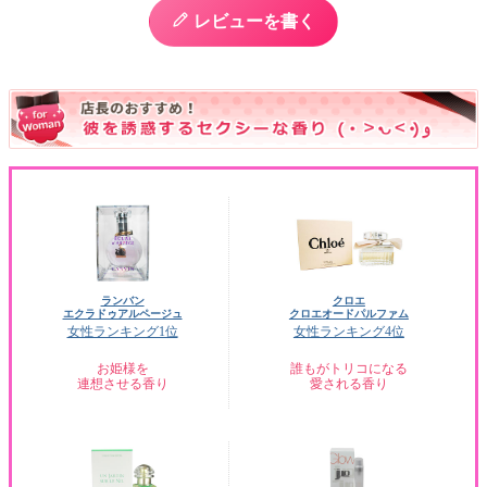
レビューを書く
ランバン
クロエ
エクラドゥアルページュ
クロエオードパルファム
女性ランキング1位
女性ランキング4位
お姫様を
誰もがトリコになる
連想させる香り
愛される香り