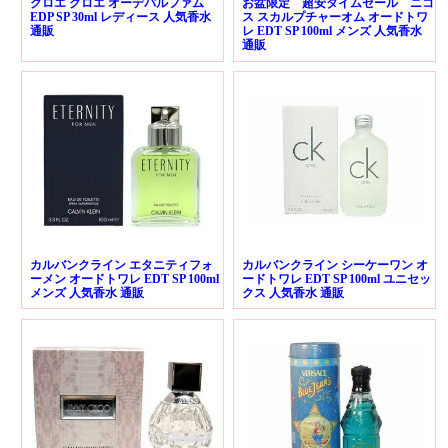
クロエ クロエ オーデパルファム
お盆限定 超安タイムセール ニコ
EDP SP 30ml レディース 人気香水
ス スカルプチャーオム オードトワ
通販
レ EDT SP 100ml メンズ 人気香水
通販
カルバンクライン エタニティフォ
カルバンクライン シーケーワン オ
ーメン オードトワレ EDT SP 100ml
ードトワレ EDT SP 100ml ユニセッ
メンズ 人気香水 通販
クス 人気香水 通販