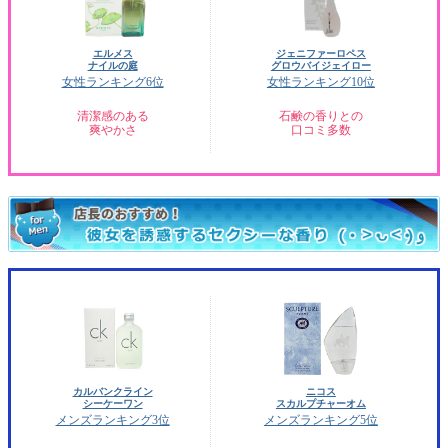
エルメス
ジェニファーロペス
ナイルの庭
グロウバイジェイロー
女性ランキング6位
女性ランキング10位
清潔感のある
石鹸の香りとの
爽やかさ
口コミ多数
カルバンクライン
ニコス
シーケーワン
スカルプチャーオム
メンズランキング3位
メンズランキング5位