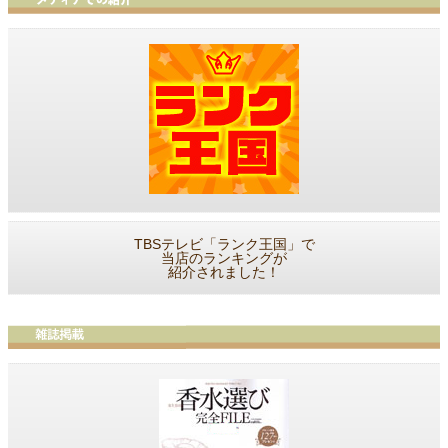
TBSテレビ「ランク王国」で
当店のランキングが
紹介されました！