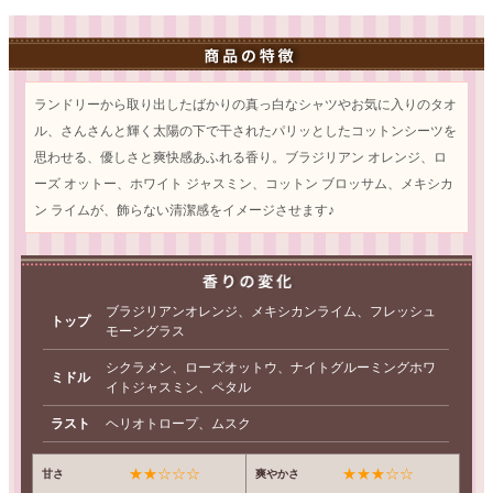
ランドリーから取り出したばかりの真っ白なシャツやお気に入りのタオ
ル、さんさんと輝く太陽の下で干されたパリッとしたコットンシーツを
思わせる、優しさと爽快感あふれる香り。ブラジリアン オレンジ、ロ
ーズ オットー、ホワイト ジャスミン、コットン ブロッサム、メキシカ
ン ライムが、飾らない清潔感をイメージさせます♪
ブラジリアンオレンジ、メキシカンライム、フレッシュ
トップ
モーングラス
シクラメン、ローズオットウ、ナイトグルーミングホワ
ミドル
イトジャスミン、ペタル
ラスト
ヘリオトロープ、ムスク
★★☆☆☆
★★★☆☆
甘さ
爽やかさ